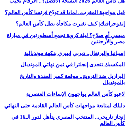
هل كأس العالم 2026 النسخة الأفضل؟.. الأرقام تجيب
قبل مواجهة المغرب.. لماذا قد تودّع فرنسا كأس العالم؟
إنفوجرافيك| كيف تغيرت مكافأة بطل كأس العالم؟
ميسي أم صلاح؟ ليلة كروية تجمع أسطورتين في مباراة
مصر والأرجنتين
إسبانيا والبرتغال.. ديربي إيبيري بنكهة مونديالية
المكسيك تتحدى إنجلترا في ثمن نهائي المونديال
البرازيل ضد النرويج.. موقعة كسر العقدة والتاريخ
بالمونديال
لاعبو كأس العالم يواجهون الإساءات العنصرية
دليلك لمتابعة مواجهات كأس العالم القادمة حتى النهائي
إنجاز تاريخي.. المنتخب المصري يتأهل لدور الـ16 في
كأس العالم