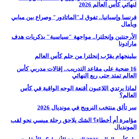
لنهائي كأس العالم 2026
فرنسا وإسبانيا.. تفوق لـ"الماتادور" وصراع بين مبابي
ويامال
الأرجنتين وإنجلترا.. مواجهة "سياسية" بذكريات هدف
مارادونا
بيلينجهام يقرّب إنجلترا من حلم كأس العالم
16 ضحية على مقاعد التدريب.. إقالات مدربي كأس
العالم تمتد حتى ربع النهائي
لماذا يرتدي اللاعبون أقنعة الوجه الواقية في كأس
العالم؟
سر تألق منتخب النرويج في مونديال 2026
مؤامرة أم أخطاء؟ الشك يلاحق رحلة ميسي نحو لقب
المونديال