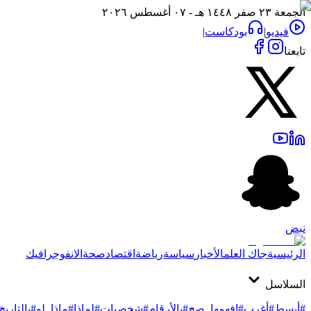
الجمعة ٢٣ صفر ١٤٤٨ هـ - ٠٧ أغسطس ٢٠٢٦
فيديو
|
بودكاست
|
تابعنا
نبض
الرئيسية
جاك العلم
الأخبار
سياسة
رياضة
اقتصاد
صحة
الانفوجرافيك
السلاسل
#أبسط
#أغرب
#افهمها_صح
#بالأرقام
#شخصيات
#لماذا
#ماذا_لو
#بالتاريخ