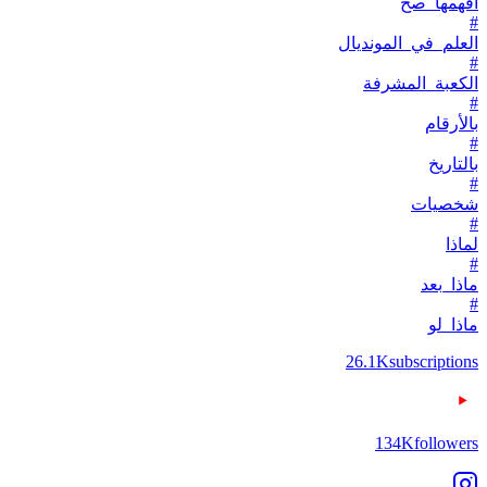
افهمها_صح
#
العلم_في_المونديال
#
الكعبة_المشرفة
#
بالأرقام
#
بالتاريخ
#
شخصيات
#
لماذا
#
ماذا_بعد
#
ماذا_لو
26.1K
subscriptions
134K
followers