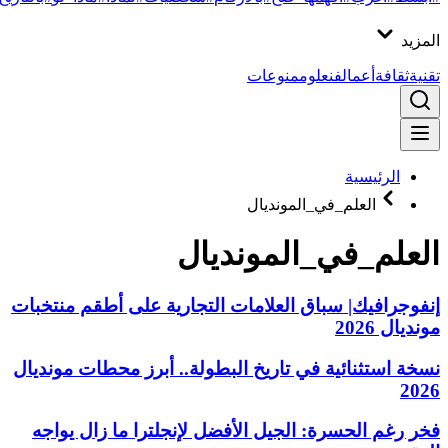
المزيد
تقنية
ثقافة
أعمال
فن
علوم
منوعات
الرئيسية
العلم_في_المونديال
العلم_في_المونديال
إنفوجرافيك| سباق العلامات التجارية على أطقم منتخبات
مونديال 2026
نسخة استثنائية في تاريخ البطولة.. أبرز محطات مونديال
2026
فخر رغم الحسرة: الجيل الأفضل لإنجلترا ما زال يواجه