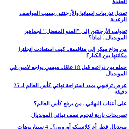
العقدة
تعديل تدريبات إسبانيا والأرجنتين بسبب العواصف
الرعدية
تحولت الأرجنتين إلى "العدو المفضل" لجماهير
المونديال.. لماذا؟
من وداع مبكر إلى منافسة.. كيف استعادت إنجلترا
مكانتها بين الكبار؟
حمله بين ذراعيه قبل 18 عامًا.. ميسي يواجه لامين في
المونديال
عرض ترفيهي يمدد استراحة نهائي كأس العالم لـ 25
دقيقة
على أعتاب النهائي.. من يرفع كأس العالم؟
تصريحات نارية لنجوم نصف نهائي المونديال
مونديال قطر أم كلاسيكو أوروبي؟.. 4 سيناريوهات