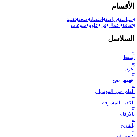
الأقسام
سياسة
رياضة
اقتصاد
صحة
تقنية
ثقافة
أعمال
فن
علوم
منوعات
السلاسل
#
أبسط
#
أغرب
#
افهمها_صح
#
العلم_في_المونديال
#
الكعبة_المشرفة
#
بالأرقام
#
بالتاريخ
#
شخصيات