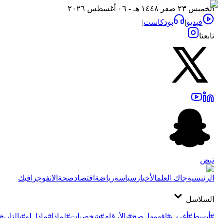
الخميس ٢٣ صفر ١٤٤٨ هـ - ٠٦ أغسطس ٢٠٢٦
فيديو
|
بودكاست
|
تابعنا
نبض
الرئيسية
جاك العلم
الأخبار
سياسة
رياضة
اقتصاد
صحة
الانفوجرافيك
السلاسل
#أبسط
#أغرب
#افهمها_صح
#بالأرقام
#شخصيات
#لماذا
#ماذا_لو
#بالتاريخ