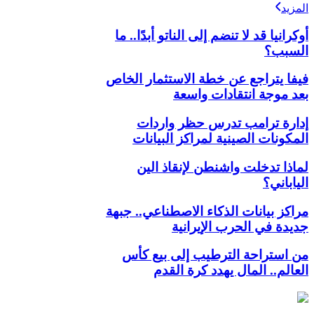
المزيد
أوكرانيا قد لا تنضم إلى الناتو أبدًا.. ما
السبب؟
فيفا يتراجع عن خطة الاستثمار الخاص
بعد موجة انتقادات واسعة
إدارة ترامب تدرس حظر واردات
المكونات الصينية لمراكز البيانات
لماذا تدخلت واشنطن لإنقاذ الين
الياباني؟
مراكز بيانات الذكاء الاصطناعي.. جبهة
جديدة في الحرب الإيرانية
من استراحة الترطيب إلى بيع كأس
العالم.. المال يهدد كرة القدم