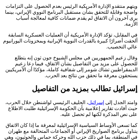
ويتهم منتقدو الإدارة الأمريكية الرئيس بعدم الحصول على التزامات
واضحة وقابلة للتحقق بشأن مستقبل البرنامج النووي الإيراني، بينما
يرى آخرون أن الاتفاق لم يقدم ضمانات كافية لمعالجة أسباب
الأزمة.
في المقابل، تؤكد الإدارة الأمريكية أن العمليات العسكرية السابقة
ألحقت أضرارًا كبيرة بالقدرات النووية الإيرانية وبمخزونات اليورانيوم
عالي التخصيب.
وقال زعيم الجمهوريين في مجلس الشيوخ جون ثون إنه يتطلع
للحصول على مزيد من التفاصيل بشأن الاتفاق، فيما دعا زعيم
الديمقراطيين تشاك شومر إلى شفافية كاملة، مؤكدًا أن الأمريكيين
يستحقون معرفة ما تحقق من نتائج بعد الحرب.
إسرائيل تطالب بمزيد من التفاصيل
وامتد الجدل إلى
إسرائيل
، الحليف الرئيسي لواشنطن خلال الحرب،
حيث أفادت تقارير إعلامية بأن الحكومة الإسرائيلية طلبت الاطلاع
على نص المذكرة لكنها لم تحصل عليه.
كما تسعى الأوساط السياسية الإسرائيلية لمعرفة ما إذا كان الاتفاق
يتناول برنامج الصواريخ الإيراني أو الجماعات المتحالفة مع طهران
في المنطقة، بما في ذلك حزب الله وحركة حماس والحوثيون، وهي