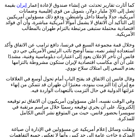
كما أثارت تقارير تحدثت عن إنشاء صندوق لإعادة إعمار
إيران
بقيمة
تصل إلى 300 مليار دولار، بتمويل من قوى إقليمية وضمانات
أمريكية، جدلًا واسعًا داخل واشنطن. ودفع ذلك مسؤولين أمريكيين
إلى التأكيد أن الاتفاق لا يشمل أموالًا أمريكية مباشرة، وأن أي فوائد
اقتصادية محتملة ستبقى مرتبطة بالتزام طهران بالمطالب
الأمريكية.
وخلال قمة مجموعة السبع في فرنسا، دافع ترامب عن الاتفاق وأكد
استعداده لنشر نصه، بينما أوضح نائب الرئيس الأمريكي جي دي
فانس أن تأخر الإعلان يعود إلى اعتبارات دبلوماسية وفنية، مشددًا
على أن أي مكاسب اقتصادية لإيران ستكون مشروطة بالتزامها
بعدم السعي إلى امتلاك سلاح نووي.
وقال فانس إن الاتفاق قد يفتح الباب أمام تحول أوسع في العلاقات
مع إيران إذا التزمت ببنوده، معتبرًا أن طهران قد تتمكن من إنهاء
عزلتها الدولية في حال التزمت بالتعهدات الواردة فيه.
وفي الوقت نفسه، أعلن مسؤولون أمريكيون أن الاتفاق تم توقيعه
إلكترونيًا، على أن يجري توقيعه رسميًا خلال مراسم مرتقبة في
سويسرا بحضور فانس، حيث من المتوقع نشر النص الكامل
للمذكرة.
ونقلت وسائل إعلام أمريكية عن مسؤولين في الإدارة أن صياغة
المذكرة جاءت عامة إلى حد كبير، وأنها لا تعكس جميع التفاهمات