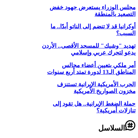
مجلس الوزراء يستعرض جهود خفض
التصعيد بالمنطقة
أوكرانيا قد لا تنضم إلى الناتو أبدًا.. ما
السبب؟
تهديد "وشيك" للمسجد الأقصى.. الأردن
يدعو لتحرك عربي وإسلامي
أمر ملكي بتعيين أعضاء مجالس
المناطق الـ13 لدورة تمتد أربع سنوات
الحرب الأمريكية الإيرانية تستنزف
مخزون الصواريخ الأمريكية
حملة الضغط الإيرانية.. هل تقود إلى
تنازلات أمريكية؟
السلاسل