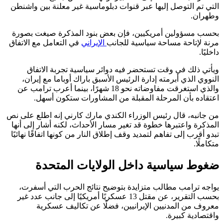
التي تم التوصل إليها عبر قنوات دبلوماسية غير معلنة بين واشنطن
وطهران.
بحسب مسؤولين أمريكيين، فإن بعض بنود المذكرة صيغت بصورة
مرنة لإتاحة مساحة سياسية للجانب
الإيراني
في التعامل مع الاتفاق
داخليًا.
ويأتي ذلك في وقت تستحضر فيه دوائر سياسية تجربة الاتفاق
النووي الذي أبرمته إدارة الرئيس الأسبق باراك أوباما مع إيران،
والذي استغرقت مفاوضاته نحو 18 شهرًا، بينما أعرب ترامب عن
اعتقاده بأن المرحلة المقبلة من المشاورات ستكون أسهل.
من جانبه، قال رئيس الوزراء الكندي مارك كارني إنه اطلع على نص
المذكرة واعتبرها خطوة قد تغير مسار الأحداث، لكنه أشار إلى أنها
تبدو أقرب إلى تفاهم لتمديد وقف إطلاق النار من كونها اتفاقًا نهائيًا
متكاملًا.
ضغوط سياسية داخل الولايات المتحدة
يواجه ترامب مطالب متزايدة بتوضيح نتائج الحرب التي أسفرت،
بحسب التقرير، عن مقتل 13 عسكريًا أمريكيًا إلى جانب عدد غير
معروف من المدنيين الإيرانيين، فضلًا عن تكاليف عسكرية
واقتصادية كبيرة.