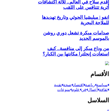
أقدم سلاح في العالم.. ثلاثة اكتشافات
أثرية تتنافس على اللقب
انفو | ميليشيا الحوثي وتاريخ تهديدها
للملاحة البحرية
صدامات مبكرة تشعل دوري روشن
بالموسم الجديد
من وداع مبكر إلى منافسة.. كيف
استعادت إنجلترا مكانتها بين الكبار؟
الأقسام
سياسة
رياضة
اقتصاد
صحة
تقنية
ثقافة
أعمال
فن
علوم
منوعات
السلاسل
#