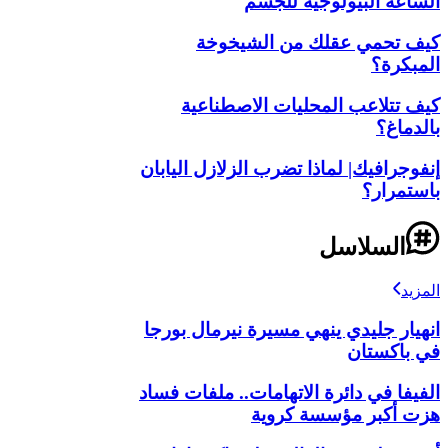
الساعة البيولوجية للجسم
كيف تحمي عقلك من الشيخوخة
المبكرة؟
كيف تتلاعب المحليات الاصطناعية
بالدماغ؟
إنفوجرافيك| لماذا تضرب الزلازل اليابان
باستمرار؟
السلاسل
المزيد
انهيار جليدي ينهي مسيرة نيرمال بورجا
في باكستان
الفيفا في دائرة الاتهامات.. ملفات فساد
هزت أكبر مؤسسة كروية