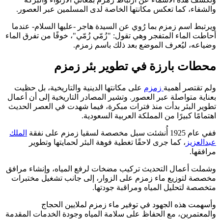
والشفاء، كما تعكس مكانتها الخاصة لدى المسلمين عبر العصور.
ويرتبط اسم زمزم بما رُوي عن السيدة هاجر -عليها السلام- عندما
أحاطت الماء المتفجر وهي تقول: "زُمّي زُمّي"، خوفًا من تفرق الماء
وضياعه، ليُعرف الموضع بعد ذلك باسم زمزم.
محطات بارزة في تطوير بئر زمزم
ولم تقتصر أهمية
زمزم
على مكانتها الدينية والتاريخية، بل حظيت
بعناية متواصلة عبر العصور. وتشير المصادر التاريخية إلى أن أعمال
تطوير البئر بدأت منذ فترات مبكرة، فيما شهدت في العصر الحديث
اهتمامًا كبيرًا من المملكة العربية السعودية.
ففي عام 1925 أُنشئت سبل مخصصة لسقيا زمزم على نفقة
الملك
عبدالعزيز
، كما جرى لاحقًا تغطية فوهة البئر لحمايتها وتطوير
مرافقها.
وشملت أعمال التحديث تركيب مضخات لرفع المياه، وإنشاء مرافق
مخصصة لتوزيع ماء زمزم على الزوار، إلى جانب تشغيل مختبرات
متخصصة لتحليل المياه ومراقبة جودتها.
وأسهمت هذه الجهود في توفير ماء زمزم لملايين الحجاج
والمعتمرين، مع الحفاظ على سلامة المياه وجودة الخدمات المقدمة