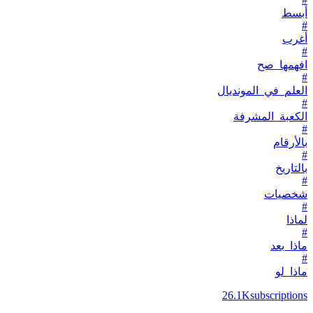
أبسط
#
أغرب
#
افهمها_صح
#
العلم_في_المونديال
#
الكعبة_المشرفة
#
بالأرقام
#
بالتاريخ
#
شخصيات
#
لماذا
#
ماذا_بعد
#
ماذا_لو
26.1K
subscriptions