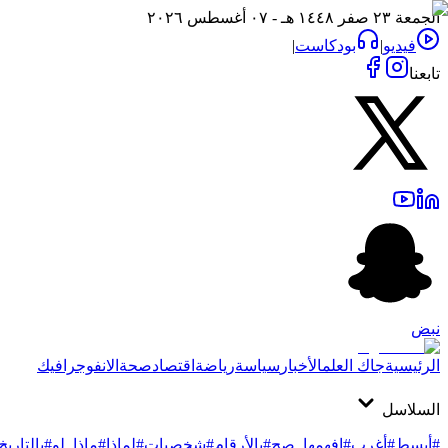
الجمعة ٢٣ صفر ١٤٤٨ هـ - ٠٧ أغسطس ٢٠٢٦
فيديو
|
بودكاست
|
تابعنا
نبض
الرئيسية
جاك العلم
الأخبار
سياسة
رياضة
اقتصاد
صحة
الانفوجرافيك
السلاسل
#أبسط
#أغرب
#افهمها_صح
#بالأرقام
#شخصيات
#لماذا
#ماذا_لو
#بالتاريخ