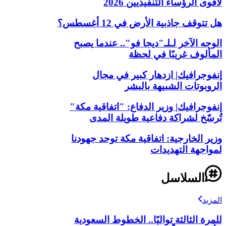
لأقوى الرؤساء التنفيذيين 2026
هل تتوقف جاذبية الأرض في 12 أغسطس؟
الوجه الآخر لـلـ"ديجا فو".. عندما يصبح
المألوف غريبًا في لحظة
إنفوجرافيك| ازدهار كبير في مجال
الروبوتات الشبيهة بالبشر
إنفوجرافيك| وزير الدفاع: "اتفاقية مكة"
تُرسّخ لشراكة دفاعية طويلة المدى
وزير الخارجية: اتفاقية مكة توحد جهودنا
لمواجهة التهديدات
السلاسل
المزيد
للمرة الثالثة تواليًا.. الخطوط السعودية