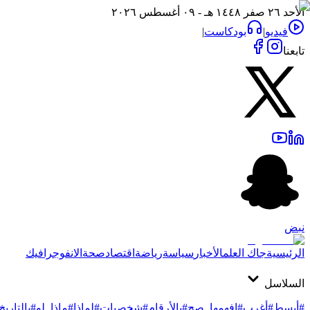
الأحد ٢٦ صفر ١٤٤٨ هـ - ٠٩ أغسطس ٢٠٢٦
فيديو
|
بودكاست
|
تابعنا
نبض
الرئيسية
جاك العلم
الأخبار
سياسة
رياضة
اقتصاد
صحة
الانفوجرافيك
السلاسل
#أبسط
#أغرب
#افهمها_صح
#بالأرقام
#شخصيات
#لماذا
#ماذا_لو
#بالتاريخ