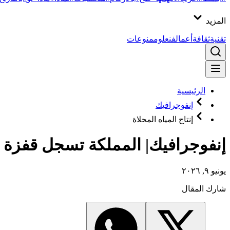
المزيد
تقنية
ثقافة
أعمال
فن
علوم
منوعات
الرئيسية
إنفوجرافيك
إنتاج المياه المحلاة
إنفوجرافيك| المملكة تسجل قفزة قي
يونيو ٩, ٢٠٢٦
شارك المقال