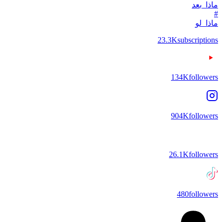
ماذا_بعد
#
ماذا_لو
23.3K
subscriptions
134K
followers
904K
followers
26.1K
followers
480
followers