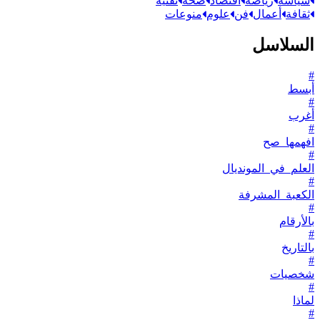
سياسة
رياضة
اقتصاد
صحة
تقنية
ثقافة
أعمال
فن
علوم
منوعات
السلاسل
#
أبسط
#
أغرب
#
افهمها_صح
#
العلم_في_المونديال
#
الكعبة_المشرفة
#
بالأرقام
#
بالتاريخ
#
شخصيات
#
لماذا
#