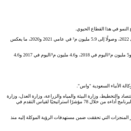
كما سجلت الطاقة الإنتاجية اليومية مسارًا تصاعديًا لافتًا، إذ بلغت 16 مليون م³ في 2024، مقارنة بـ11.5 مليون م³ في 2023، و6.2 مليون م³ في 2022، وصولًا إلى 5.9 مليون م³ في عامي 2021 و2020، ما يعكس
وسجلت الطاقة الإنتاجية للمياه المحلاة في المملكة مستويات متتابعة خلال السنوات الماضية، حيث بلغت 5.6 مليون م³/اليوم في عام 2019، و5 مليون م³/اليوم في 2018، و4.6 مليون م³/اليوم في 2017 و4.6
ر أكثر من 313 مبادرة، وبقيادة سبع وزارات هي: وزارة الاقتصاد والتخطيط، وزارة البيئة والمياه والزراعة، وزارة العدل، وزارة
التجارة، وزارة الاتصالات وتقنية المعلومات، وزارة الموارد البشرية والتنمية الاجتماعية، ووزارة الاستثمار، وبمشاركة أكثر من 50 جهة، ويُتابع البرنامج أداءه من خلال 78 مؤشرًا استراتيجيًا لقياس التقدم في
، مستعرضًا أبرز المنجزات التي تحققت ضمن مستهدفات الرؤية الموكلة إليه منذ