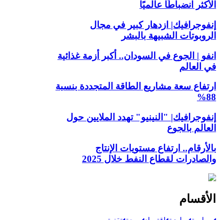
الأكثر انضباطًا عالميًا
إنفوجرافيك| ازدهار كبير في مجال
الروبوتات الشبيهة بالبشر
انفو | الجوع في السودان.. أكبر أزمة غذائية
في العالم
ارتفاع سعة مشاريع الطاقة المتجددة بنسبة
88%
إنفوجرافيك| "النينيو" تهدد الملايين حول
العالم بالجوع
بالأرقام.. ارتفاع مستويات الإنتاج
والصادرات لقطاع النفط خلال 2025
الأقسام