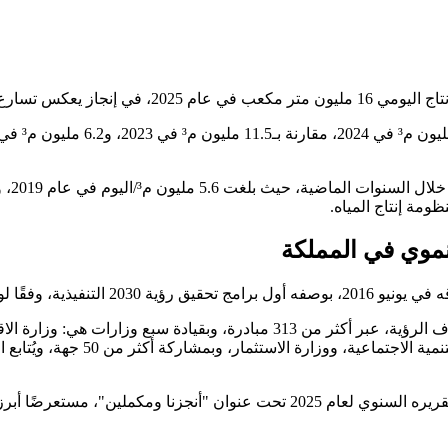
 إنجاز يعكس تسارع النمو في هذا القطاع الحيوي.
تنموي في المملكة
ؤية 2030 التنفيذية، وفقًا لوكالة الأنباء السعودية "واس".
ويعمل البرنامج على تحقيق 34 هدفًا استراتيجيًا تمثل نحو 35% من أهداف الرؤية، عب
، تقريره السنوي لعام 2025 تحت عنوان "أنجزنا ومكملين"