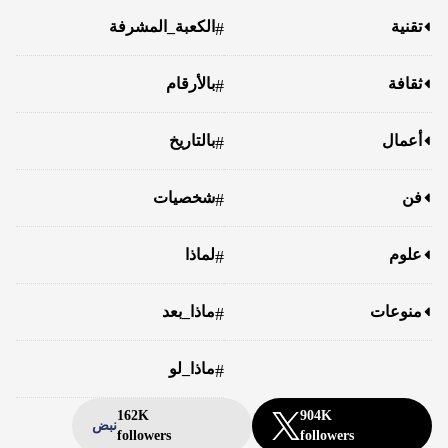
تقنية
الكعبة_المشرفة
#
ثقافة
بالأرقام
#
أعمال
بالتاريخ
#
فن
شخصيات
#
علوم
لماذا
#
منوعات
ماذا_بعد
#
ماذا_لو
#
162K
904K
نبض
followers
followers