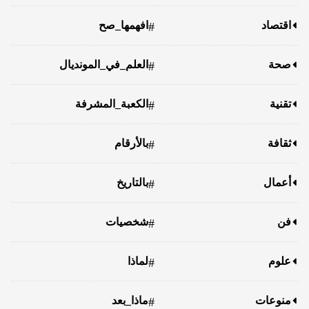
اقتصاد
افهمها_صح
#
صحة
العلم_في_المونديال
#
تقنية
الكعبة_المشرفة
#
ثقافة
بالأرقام
#
أعمال
بالتاريخ
#
فن
شخصيات
#
علوم
لماذا
#
منوعات
ماذا_بعد
#