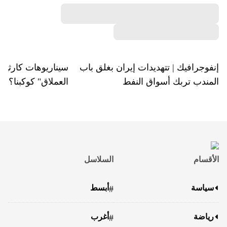
إنفوجرافيك | تتهديدات إيران بغلق باب
سيناريوهات كارثية..
المندب تربك أسواق النفط
العملاق" كوكبنا؟
الأقسام
السلاسل
سياسة
أبسط
#
رياضة
أغرب
#