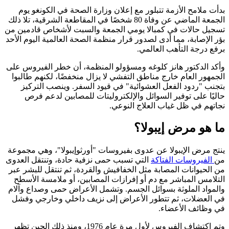
بدأت ملامح الأزمة تتبلور مع إعلان وزارة الصحة في الكونغو يوم
الجمعة الماضي عن وفاة 80 شخصًا في المقاطعة الشرقية، تلا ذلك
تسجيل حالات في كمبالا يومي الجمعة والسبت لأشخاص قادمين من
بؤر الإصابة، مما أدى لصدور قرار منظمة الصحة العالمية اليوم الأحد
برفع درجة التأهب العالمي.
وأكد الدكتور هانز كلوغه ومسؤولو المنظمة، أن خطر الفيروس على
الجمهور العام خارج مناطق التفشي لا يزال منخفضًا، لكنهم طالبوا
بتجنب "ردود الفعل العشوائية" في قيود السفر. وينصب التركيز
حاليًا على توفير السوائل والإلكتروليتات للمصابين لدعم فرص
نجاتهم في ظل غياب العلاج النوعي.
ما هو مرض إيبولا؟
ينتج مرض الإيبولا عن عدوى بفيروسات "أورثوإيبولا"، وهي مجموعة
من
الفيروسات الفتاكة
التي تسبب حمى نزفية حادة، وتنتقل العدوى
من الحيوانات المصابة مثل الخفافيش والقردة، ثم تنتقل للبشر عبر
التلامس المباشر مع دم أو إفرازات المصابين، أو ملامسة الأسطح
والمواد الملوثة بسوائل الجسم. وتشمل الأعراض حمى وصداع وآلام
في العضلات، ثم تتطور الأعراض إلى نزيف داخلي وخارجي وفشل
في وظائف الأعضاء.
وتم اكتشاف الفيروس لأول مرة عام 1976، ومنذ ذلك الحين تظهر