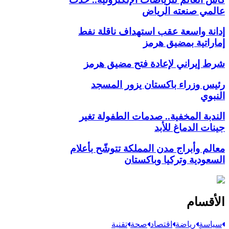
عالمي صنعته الرياض
إدانة واسعة عقب استهداف ناقلة نفط
إماراتية بمضيق هرمز
شرط إيراني لإعادة فتح مضيق هرمز
رئيس وزراء باكستان يزور المسجد
النبوي
الندبة المخفية.. صدمات الطفولة تغير
جينات الدماغ للأبد
معالم وأبراج مدن المملكة تتوشّح بأعلام
السعودية وتركيا وباكستان
الأقسام
سياسة
رياضة
اقتصاد
صحة
تقنية