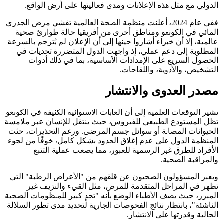
الدولي مع مثل هذه الإعلانات ومدى فعاليتها على أرض الواقع.
ففي عام 2024، أعلنت منظمة الصحة العالمية تفشي مرض الجدري
المائي في الكونغو ومناطق أخرى من أفريقيا حالة طوارئ صحية
عالمية، إلا أن خبراء أشاروا حينها إلى أن الإعلان لم يُترجم بالسرعة
المطلوبة إلى دعم عملي، إذ واجهت الدول المتضررة تحديات في
الحصول السريع على الإمدادات الأساسية، بما في ذلك أدوات
التشخيص، والأدوية، واللقاحات.
مصدر العدوى والانتشار
تشير التوقعات العلمية إلى أن الغابات الاستوائية الكثيفة في الكونغو
تظل المستودع الطبيعي للفيروس، حيث ينتقل للإنسان عبر ملامسة
الحيوانات المصابة أو سوائل جسم المرضى. ورغم التحذيرات، حثت
المنظمة الدول على عدم إغلاق الحدود بشكل كامل، خوفًا من لجوء
الأفراد للطرق غير الرسمية للعبور، مما يصعب عملية التتبع
والمراقبة الصحية.
ويعبر المسؤولون الصحيون عن قلقهم من "الأعراض الرطبة" التي
تظهر في المراحل المتقدمة للمرض، مثل القيء والنزيف غير
المبرر، حيث يصف الأطباء الوضع بأنه "تحدٍ كبير للمنظومات الصحية
الناشئة"، بانتظار نتائج الفحوصات الجارية لتحديد مدى تطور السلالة
الحالية وقدرتها على الانتشار.