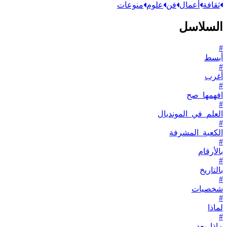
ثقافة
أعمال
فن
علوم
منوعات
السلاسل
#
أبسط
#
أغرب
#
افهمها_صح
#
العلم_في_المونديال
#
الكعبة_المشرفة
#
بالأرقام
#
بالتاريخ
#
شخصيات
#
لماذا
#
ماذا_بعد