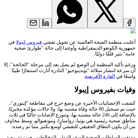
أعلنت منظمة الصحة العالمية عن تحويل تفشي
فيروس إيبولا
في
جمهورية الكونغو الديمقراطية وأوغندا إلى حالة "طوارئ صحية
عامة" تثير قلقًا دوليًا.
ورغم تأكيد المنظمة أن الوضع لم يصل بعد إلى مرحلة "الجائحة"، إلا
أن سرعة انتشار سلالة "بونديبوجيو" النادرة أثارت استنفارًا طبيًا
واسعًا في
القارة الأفريقية
.
وفيات بفيروس إيبولا
كشفت الإحصائيات الأخيرة عن وضع حرج في مقاطعة "إيتوري"،
حيث تم تسجيل 80 حالة وفاة مشتبه بها، و8 حالات مؤكدة مخبريًا،
بالإضافة إلى 246 حالة مشتبه بها، وتتوزع الإصابات حاليًا في ثلاث
مناطق صحية رئيسية هي بونيا، روامبارا، ومونغبوالو، وسط مخاوف
من أن يكون النطاق الحقيقي للتفشي أوسع بكثير مما تم رصده.
ومنعت السلطات الصحية السفر الدولي للمخالطين، حيث تم رصد