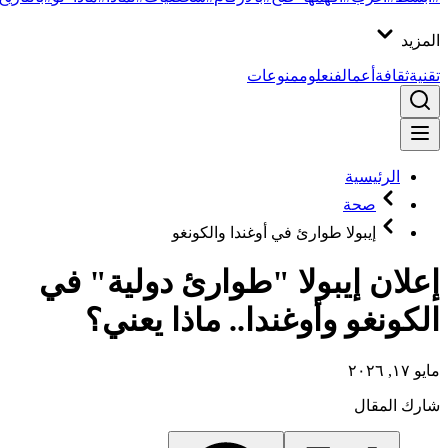
المزيد
تقنية
ثقافة
أعمال
فن
علوم
منوعات
الرئيسية
صحة
إيبولا طوارئ في أوغندا والكونغو
إعلان إيبولا "طوارئ دولية" في
الكونغو وأوغندا.. ماذا يعني؟
مايو ١٧, ٢٠٢٦
شارك المقال