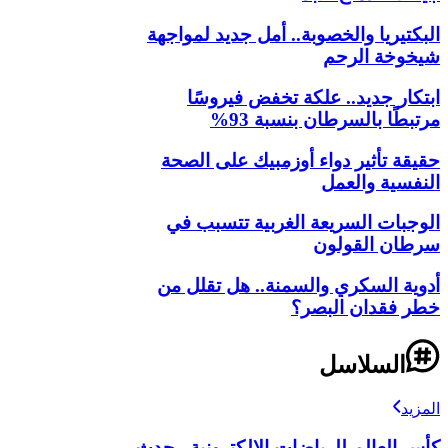
البكتيريا والخصوبة.. أمل جديد لمواجهة
شيخوخة الرحم
ابتكار جديد.. علكة تخفض فيروسًا
مرتبطًا بالسرطان بنسبة 93%
حقيقة تأثير دواء أوزمبيك على الصحة
النفسية والعمل
الوجبات السريعة الغربية تتسبب في
سرطان القولون
أدوية السكري والسمنة.. هل تقلل من
خطر فقدان البصر؟
السلاسل
المزيد
كأس العالم للرياضات الإلكترونية.. حدث