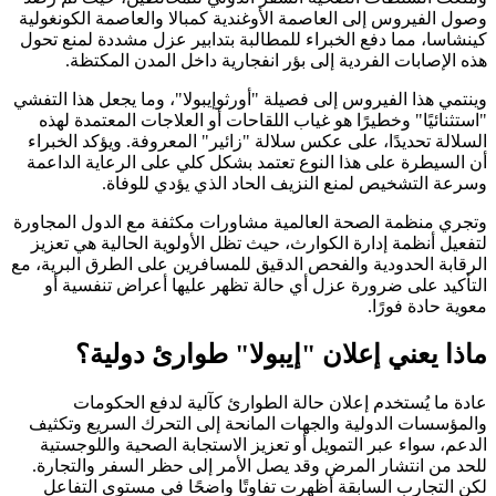
وصول الفيروس إلى العاصمة الأوغندية كمبالا والعاصمة الكونغولية
كينشاسا، مما دفع الخبراء للمطالبة بتدابير عزل مشددة لمنع تحول
هذه الإصابات الفردية إلى بؤر انفجارية داخل المدن المكتظة.
وينتمي هذا الفيروس إلى فصيلة "أورثوإيبولا"، وما يجعل هذا التفشي
"استثنائيًا" وخطيرًا هو غياب اللقاحات أو العلاجات المعتمدة لهذه
السلالة تحديدًا، على عكس سلالة "زائير" المعروفة. ويؤكد الخبراء
أن السيطرة على هذا النوع تعتمد بشكل كلي على الرعاية الداعمة
وسرعة التشخيص لمنع النزيف الحاد الذي يؤدي للوفاة.
وتجري منظمة الصحة العالمية مشاورات مكثفة مع الدول المجاورة
لتفعيل أنظمة إدارة الكوارث، حيث تظل الأولوية الحالية هي تعزيز
الرقابة الحدودية والفحص الدقيق للمسافرين على الطرق البرية، مع
التأكيد على ضرورة عزل أي حالة تظهر عليها أعراض تنفسية أو
معوية حادة فورًا.
ماذا يعني إعلان "إيبولا" طوارئ دولية؟
عادة ما يُستخدم إعلان حالة الطوارئ كآلية لدفع الحكومات
والمؤسسات الدولية والجهات المانحة إلى التحرك السريع وتكثيف
الدعم، سواء عبر التمويل أو تعزيز الاستجابة الصحية واللوجستية
للحد من انتشار المرض وقد يصل الأمر إلى حظر السفر والتجارة.
لكن التجارب السابقة أظهرت تفاوتًا واضحًا في مستوى التفاعل