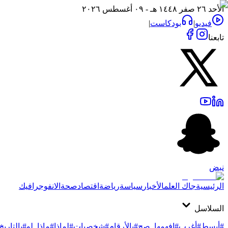
الأحد ٢٦ صفر ١٤٤٨ هـ - ٠٩ أغسطس ٢٠٢٦
فيديو
|
بودكاست
|
تابعنا
نبض
الرئيسية
جاك العلم
الأخبار
سياسة
رياضة
اقتصاد
صحة
الانفوجرافيك
السلاسل
#أبسط
#أغرب
#افهمها_صح
#بالأرقام
#شخصيات
#لماذا
#ماذا_لو
#بالتاريخ