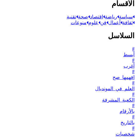
الأقسام
سياسة
رياضة
اقتصاد
صحة
تقنية
ثقافة
أعمال
فن
علوم
منوعات
السلاسل
#
أبسط
#
أغرب
#
افهمها_صح
#
العلم_في_المونديال
#
الكعبة_المشرفة
#
بالأرقام
#
بالتاريخ
#
شخصيات