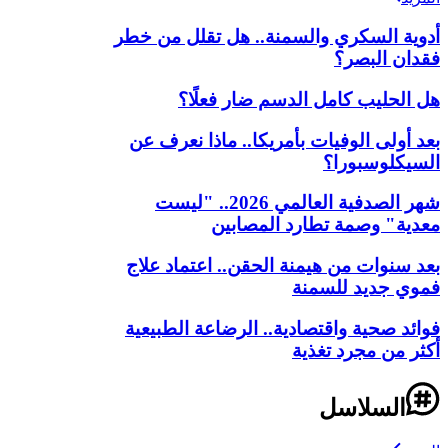
أدوية السكري والسمنة.. هل تقلل من خطر
فقدان البصر؟
هل الحليب كامل الدسم ضار فعلًا؟
بعد أولى الوفيات بأمريكا.. ماذا نعرف عن
السيكلوسبورا؟
شهر الصدفية العالمي 2026.. "ليست
معدية" وصمة تطارد المصابين
بعد سنوات من هيمنة الحقن.. اعتماد علاج
فموي جديد للسمنة
فوائد صحية واقتصادية.. الرضاعة الطبيعية
أكثر من مجرد تغذية
السلاسل