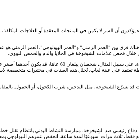
اء يؤكدون أن السر لا يكمن في المنتجات المعقدة أو العلاجات المكلف
هناك فرق بين "العمر الزمني" و"العمر البيولوجي". العمر الزمني هو عدد 
ن خلال فحص علامات الشيخوخة في الخلايا والدم والحمض النووي.
وتشير الدراسات إلى أن العمر البيولوجي هو المؤشر الأهم لطول ال
يطة تعتمد على عينة لعاب. تُحلل هذه العينات في مختبرات متخصصة ل
ت قد تسرّع الشيخوخة، مثل التدخين، شرب الكحول، أو الخمول. بالمقابل
فاع رئيسي ضد الشيخوخة. ممارسة النشاط البدني بانتظام تقلل خطر ا
يع فقط، ثلاث مرات أسبوعيًا لمدة ساعة، انخفض عمرهم البيولوجي بمعدل