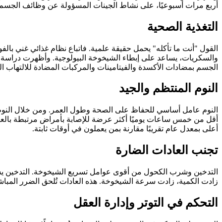
أربع مرات أسبوعيًا، على نشاط الجينات المسؤولة عن وظائف الجسم ا
التغذية الصحية
القول "أنت ما تأكله" يحمل حقيقة علمية. فاتباع نظام غذائي غني بالف
الجسم بمضادات الأكسدة والفيتامينات والمركبات المضادة للالتهاب ا
النوم المنتظم والجيد
النوم عامل أساسي للحفاظ على الصحة وطول العمر. ومن خلال النوم، يق
أقل من خمس ساعات يوميًا أكثر عرضة للإصابة بأمراض مرتبطة بالعم
أعلى بمعدل عام تقريبًا مقارنة بمن يعملون في أوقات ثابتة.
تجنب العادات الضارة
التدخين وشرب الكحول من أقوى عوامل تسريع الشيخوخة. التدخين يسرّ
زادت الكمية، زادت سرعة الشيخوخة. هذه العادات تُلحق الضرر المباشر ب
التحكم في التوتر وإدارة العقل