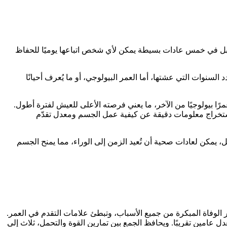
ة، بل في خمس عادات بسيطة يمكن لأي شخص اتباعها يوميًا للحفاظ
السنوات التي عشتها، أما العمر البيولوجي، أو ما يُعرف أحيانًا
حياة. على سبيل المثال، شخصان يبلغان 60 عامًا، قد يكون أحدهما أصغر عمرًا بيولوجيًا من الآخر، ما يعني فرصته الأعلى للعيش لفترة أطول.
استخراج معلومات دقيقة عن كيفية عمل الجسم ومعدل تقدّم
، يمكن لعادات صحية أن تُعيد الزمن إلى الوراء، مما يمنح الجسم
لوفاة المبكرة من جميع الأسباب، وتبطئ علامات التقدم في العمر.
 عامين تقريبًا. ويحافظ الجمع بين تمارين القوة والتحمل، ثلاث إلى