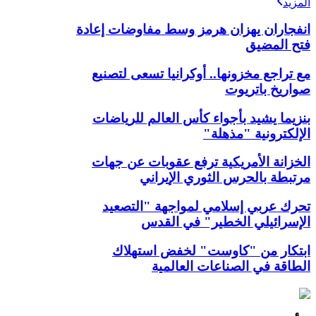
المزيد
انفجاران يهزان هرمز وسط مفاوضات إعادة
فتح المضيق
مع تراجع مخزونها.. أوكرانيا تسعى لتصنيع
صواريخ باتريوت
بنزيما يشيد بأجواء كأس العالم للرياضات
الإلكترونية "مذهلة"
الخزانة الأمريكية ترفع عقوبات عن جهات
مرتبطة بالحرس الثوري الإيراني
تحرك عربي إسلامي لمواجهة "التصعيد
الإسرائيلي الخطير" في القدس
ابتكار من "كاوست" لخفض استهلاك
الطاقة في الصناعات العالمية