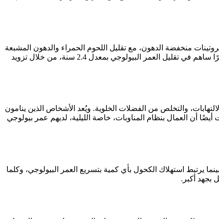
بروتينات منخفضة الدهون، مع تقليل اللحوم الحمراء والدهون المشبعة
والسكريات، يساعد على إبطاء الشيخوخة البيولوجية. وأظهرت دراسة على نحو 2700 امرأة أن الالتزام بأنماط غذائية صحية لمدة 6 إلى 12 شهرًا ساهم في تقليل العمر البيولوجي بمعدل 2.4 سنة، من خلال تزويد
تهابات، والتخلص من الفضلات الخلوية. ويُعد الأشخاص الذين ينامون
ا أن العمال بنظام المناوبات، خاصة الليلية، لديهم عمر بيولوجي
ا يرتبط استهلاك الكحول بأي كمية بتسريع العمر البيولوجي، وكلما
 بجهد أكبر.