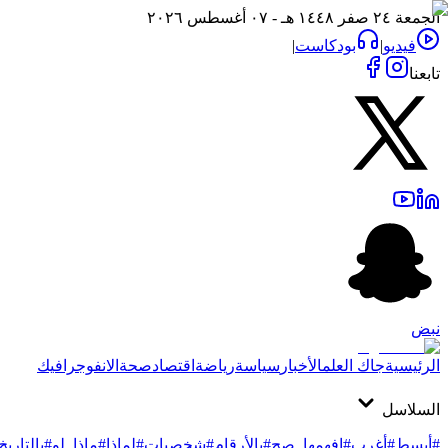
الجمعة ٢٤ صفر ١٤٤٨ هـ - ٠٧ أغسطس ٢٠٢٦
فيديو
|
بودكاست
|
تابعنا
نبض
الرئيسية
جاك العلم
الأخبار
سياسة
رياضة
اقتصاد
صحة
الانفوجرافيك
السلاسل
#أبسط
#أغرب
#افهمها_صح
#بالأرقام
#شخصيات
#لماذا
#ماذا_لو
#بالتاريخ