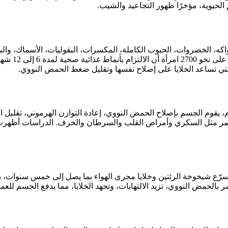
لحيوية، مؤخرًا ظهور التجاعيد والشيب.
واكه، الخضروات، الحبوب الكاملة، المكسرات، البقوليات، الأسماك، وال
لتي تساعد الخلايا على إصلاح نفسها وتقليل ضغط الحمض النووي.
وم الجسم بإصلاح الحمض النووي، إعادة التوازن الهرموني، تقليل الال
ر مثل السكري وأمراض القلب والسرطان والخرف. الدراسات أظهرت أيضً
ع شيخوخة الرئتين وخلايا مجرى الهواء بما يصل إلى خمس سنوات، بينم
الحمض النووي، تزيد الالتهابات، وتجهد الخلايا، مما يدفع الجسم للعمل