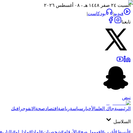
السبت ٢٤ صفر ١٤٤٨ هـ - ٠٨ أغسطس ٢٠٢٦
فيديو
|
بودكاست
|
تابعنا
نبض
الرئيسية
جاك العلم
الأخبار
سياسة
رياضة
اقتصاد
صحة
الانفوجرافيك
السلاسل
#أبسط
#أغرب
#افهمها_صح
#بالأرقام
#شخصيات
#لماذا
#ماذا_لو
#بالتاريخ