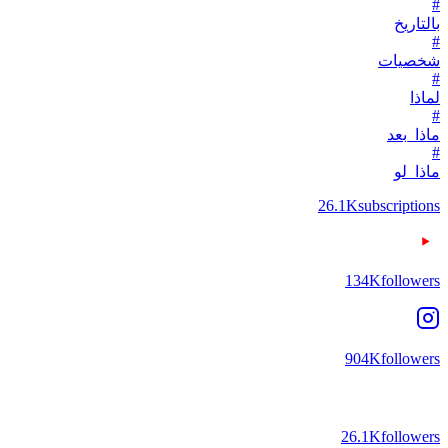
#
بالتاريخ
#
شخصيات
#
لماذا
#
ماذا_بعد
#
ماذا_لو
26.1K
subscriptions
134K
followers
904K
followers
26.1K
followers