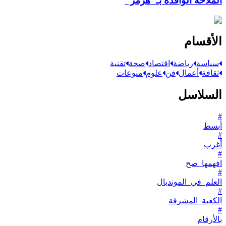
الملاحة الوافدة بـ"هرمز"
الأقسام
سياسة
رياضة
اقتصاد
صحة
تقنية
ثقافة
أعمال
فن
علوم
منوعات
السلاسل
#
أبسط
#
أغرب
#
افهمها_صح
#
العلم_في_المونديال
#
الكعبة_المشرفة
#
بالأرقام