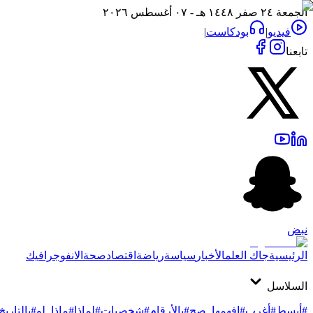
الجمعة ٢٤ صفر ١٤٤٨ هـ - ٠٧ أغسطس ٢٠٢٦
فيديو
|
بودكاست
|
تابعنا
نبض
الرئيسية
جاك العلم
الأخبار
سياسة
رياضة
اقتصاد
صحة
الانفوجرافيك
السلاسل
#أبسط
#أغرب
#افهمها_صح
#بالأرقام
#شخصيات
#لماذا
#ماذا_لو
#بالتاريخ