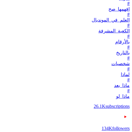
#
افهمها_صح
#
العلم_في_المونديال
#
الكعبة_المشرفة
#
بالأرقام
#
بالتاريخ
#
شخصيات
#
لماذا
#
ماذا_بعد
#
ماذا_لو
26.1K
subscriptions
134K
followers