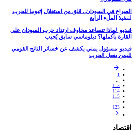
الصراع في السودان.. قلق من استغلال إثيوبيا للحرب
لتنفيذ الملء الرابع
فيديو| لماذا تتصاعد مخاوف ارتداد حرب السودان على
القارة بأكملها؟ دبلوماسي سابق يُجيب
فيديو| مسؤول يمني يكشف عن خسائر الناتج القومي
لليمن بفعل الحرب
1
...
113
114
115
...
123
اقتصاد