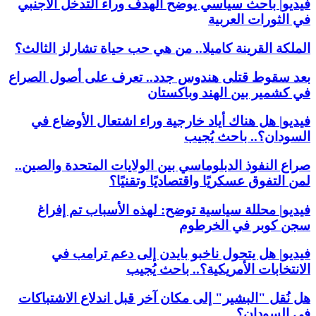
فيديو| باحث سياسي يوضح الهدف وراء التدخل الأجنبي
في الثورات العربية
الملكة القرينة كاميلا.. من هي حب حياة تشارلز الثالث؟
بعد سقوط قتلى هندوس جدد.. تعرف على أصول الصراع
في كشمير بين الهند وباكستان
فيديو| هل هناك أياد خارجية وراء اشتعال الأوضاع في
السودان؟.. باحث يُجيب
صراع النفوذ الدبلوماسي بين الولايات المتحدة والصين..
لمن التفوق عسكريًا واقتصاديًا وتقنيًا؟
فيديو| محللة سياسية توضح: لهذه الأسباب تم إفراغ
سجن كوبر في الخرطوم
فيديو| هل يتحول ناخبو بايدن إلى دعم ترامب في
الانتخابات الأمريكية؟.. باحث يُجيب
هل نُقل "البشير" إلى مكان آخر قبل اندلاع الاشتباكات
في السودان؟