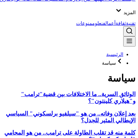
المزيد
تقنية
ثقافة
أعمال
فن
علوم
منوعات
الرئيسية
سياسة
سياسة
الوثائق السرية.. ما الاختلافات بين قضية"ترامب"
و"هيلاري كلينتون"؟
بعد إعلان وفاته.. من هو "سيلفيو برلسكوني" السياسي
الإيطالي المثير للجدل؟
كلمة منه قد تقلب الطاولة على ترامب.. من هو المحامي