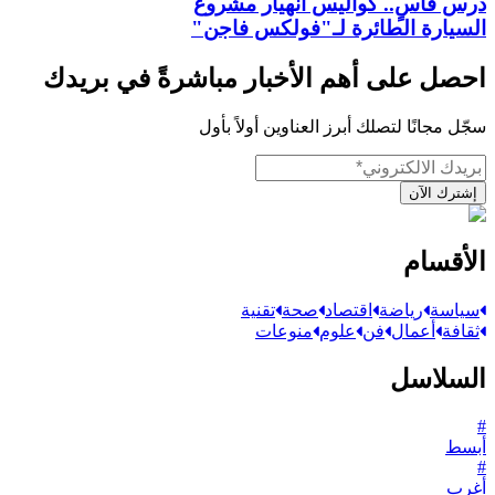
درس قاسٍ.. كواليس انهيار مشروع
السيارة الطائرة لـ"فولكس فاجن"
احصل على أهم الأخبار مباشرةً في بريدك
سجّل مجانًا لتصلك أبرز العناوين أولاً بأول
إشترك الآن
الأقسام
سياسة
رياضة
اقتصاد
صحة
تقنية
ثقافة
أعمال
فن
علوم
منوعات
السلاسل
#
أبسط
#
أغرب