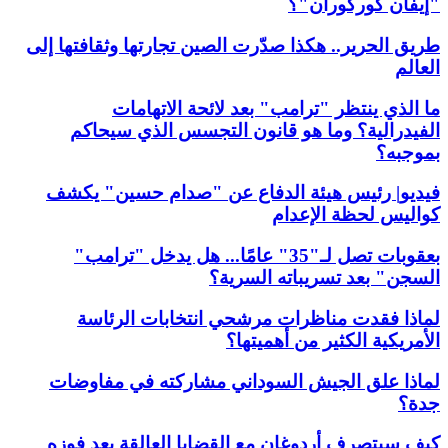
"إيفان كوركوران"؟
طريق الحرير.. هكذا صدّرت الصين تجارتها وثقافتها إلى
العالم
ما الذي ينتظر "ترامب" بعد لائحة الاتهامات
الفيدرالية؟ وما هو قانون التجسس الذي سيحاكم
بموجبه؟
فيديو| رئيس هيئة الدفاع عن "صدام حسين" يكشف
كواليس لحظة الإعدام
بعقوبات تصل لـ"35" عامًا... هل يدخل "ترامب"
السجن" بعد تسريباته السرية؟
لماذا فقدت مناظرات مرشحي انتخابات الرئاسة
الأمريكية الكثير من أهميتها؟
لماذا علق الجيش السوداني مشاركته في مفاوضات
جدة؟
كيف سيتصرف أردوغان مع القضايا العالقة بعد فوزه