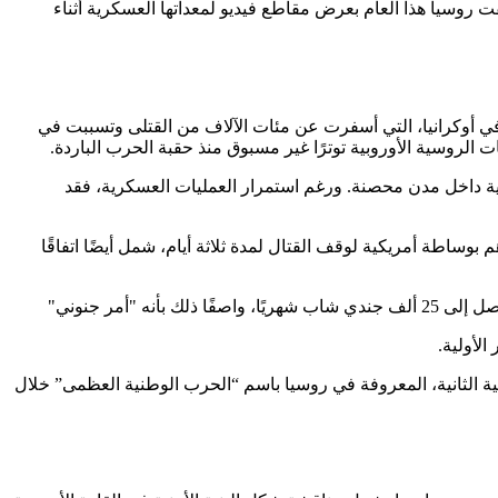
فت روسيا هذا العام بعرض مقاطع فيديو لمعداتها العسكرية أثناء
 ضغوطًا متزايدة داخل موسكو مع استمرار الحرب في أوكرانيا، التي أسفرت عن مئات الآلاف من القتلى وتسببت في
نية داخل مدن محصنة. ورغم استمرار العمليات العسكرية، فقد
ساطة أمريكية لوقف القتال لمدة ثلاثة أيام، شمل أيضًا اتفاقًا
أمر جنوني"
لأولية.
ية الثانية، المعروفة في روسيا باسم “الحرب الوطنية العظمى” خلال