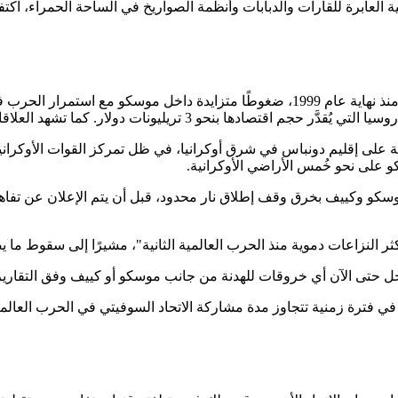
ة العابرة للقارات والدبابات وأنظمة الصواريخ في الساحة الحمراء، اكت
يواجه الرئيس الروسي فلاديمير بوتين، الذي يتولى السلطة في روسيا منذ نهاية عام 1999،
 العلاقات الروسية الأوروبية توترًا غير مسبوق منذ حقبة الحرب الباردة.
لة على إقليم دونباس في شرق أوكرانيا، في ظل تمركز القوات الأوكرا
و على نحو خُمس الأراضي الأوكرانية.
و وكييف بخرق وقف إطلاق نار محدود، قبل أن يتم الإعلان عن تفاهم بو
العالمية الثانية"، مشيرًا إلى سقوط ما يصل إلى 25 ألف جندي شاب شهريًا، واصفًا ذلك بأنه "
ل حتى الآن أي خروقات للهدنة من جانب موسكو أو كييف وفق التقارير ا
 في فترة زمنية تتجاوز مدة مشاركة الاتحاد السوفيتي في الحرب العالم