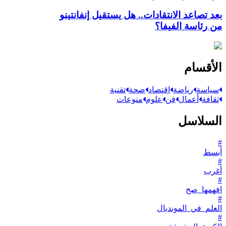
بعد تصاعد الانتقادات.. هل يستقيل إنفانتينو
من رئاسة الفيفا؟
الأقسام
سياسة
رياضة
اقتصاد
صحة
تقنية
ثقافة
أعمال
فن
علوم
منوعات
السلاسل
#
أبسط
#
أغرب
#
افهمها_صح
#
العلم_في_المونديال
#