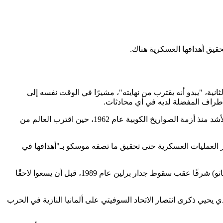
حقيق أهدافها العسكرية هناك.
ثانية، "يبدو أنه يقترب من نهايته"، مشيرًا في الوقت نفسه إلى
أطراف المفضلة لديه في أي محادثات.
وتأتي هذه التصريحات في ظل استمرار الحرب التي اندلعت عام 2022، والتي أدت إلى توتر غير مسبوق في العلاقات بين روسيا والغرب، هو الأشد منذ أزمة الصواريخ الكوبية عام 1962، حين اقترب العالم من
رار العمليات العسكرية حتى تحقيق ما تصفه موسكو بـ"أهدافها في
وفي سياق حديثه، ألقى بوتين باللوم على ما وصفه بـ"القادة الغربيين العولميين"، الذين قال إنهم تعهدوا بعدم توسيع حلف شمال الأطلسي (الناتو) شرقًا عقب سقوط جدار برلين عام 1989، قبل أن يسعوا لاحقًا
يحيي ذكرى انتصار الاتحاد السوفيتي على ألمانيا النازية في الحرب