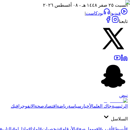
السبت ٢٥ صفر ١٤٤٨ هـ - ٠٨ أغسطس ٢٠٢٦
فيديو
|
بودكاست
|
تابعنا
نبض
الرئيسية
جاك العلم
الأخبار
سياسة
رياضة
اقتصاد
صحة
الانفوجرافيك
السلاسل
#أبسط
#أغرب
#افهمها_صح
#بالأرقام
#شخصيات
#لماذا
#ماذا_لو
#بالتاريخ