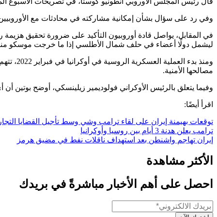
قال رئيس المجلس الأوروبي أنطونيو كوستا، في تصريحات الأسبوع الماض
وفي رد على سؤال بشأن إمكانية مشاركته في محادثات مع الأوروبيين، أش
في المقابل، يواصل قادة أوروبيون التأكيد على ضرورة تحقيق هزيمة 
ليشمل دولًا أعضاء في حلف شمال الأطلسي إذا ما خرجت موسكو منتصر
ومنذ بدء
مصالحها الأمنية.
وفيما يتعلق بالرئيس الأوكراني فولوديمير زيلينسكي، أوضح بوتين أن 
اقرأ أيضًا:
توقعات بهيمنة إيران على لقاء ترامب وشي وسط تأجيل القضايا التجار
ترامب يعلن هدنة 3 أيام بين روسيا وأوكرانيا
إيران تهاجم واشنطن بعد استهداف ناقلات نفط في مضيق هرمز
الأكثر مشاهدة
احصل على أهم الأخبار مباشرةً في بريدك