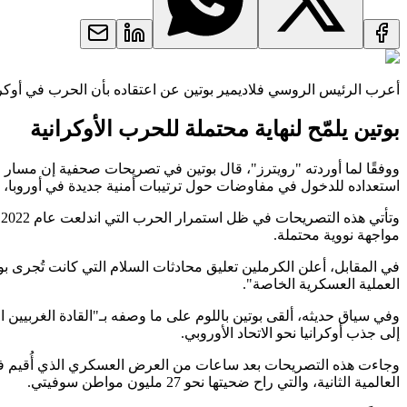
أعرب الرئيس الروسي فلاديمير بوتين عن اعتقاده بأن الحرب في أوكران
بوتين يلمّح لنهاية محتملة للحرب الأوكرانية
ووفقًا لما أوردته "رويترز"، قال بوتين في تصريحات صحفية إن مسار الحر
استعداده للدخول في مفاوضات حول ترتيبات أمنية جديدة في أوروبا، و
مواجهة نووية محتملة.
في المقابل، أعلن الكرملين تعليق محادثات السلام التي كانت تُجرى بو
العملية العسكرية الخاصة".
إلى جذب أوكرانيا نحو الاتحاد الأوروبي.
وجاءت هذه التصريحات بعد ساعات من العرض العسكري الذي أُقيم في ال
العالمية الثانية، والتي راح ضحيتها نحو 27 مليون مواطن سوفيتي.