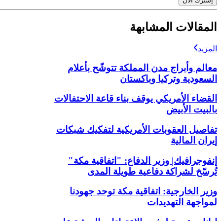
إشترك الآن
المقالات المشابهة
المزيد
معالم وأبراج مدن المملكة تتوشّح بأعلام
السعودية وتركيا وباكستان
القضاء الأمريكي يوقف بناء قاعة الاحتفالات
بالبيت الأبيض
تفاصيل العقوبات الأمريكية لتفكيك شبكات
إيران المالية
إنفوجرافيك| وزير الدفاع: "اتفاقية مكة"
تُرسّخ لشراكة دفاعية طويلة المدى
وزير الخارجية: اتفاقية مكة توحد جهودنا
لمواجهة التهديدات