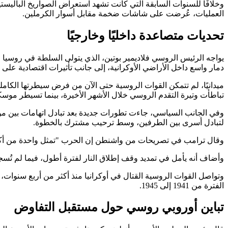
وخلافًا للسنوات السابقة التي كانت تشهد استعراض الصواريخ الباليستي
العمليات، عُرضت على شاشات ضخمة مقابل أسوار الكرملين.
تحديات متصاعدة داخليًا وخارجيًا
دمار واسع داخل الأراضي الأوكرانية، إلى جانب تأثيرات اقتصادية على روسيا التي يُقدَّر حجم اقتصادها بنحو 3 تريليونات دولار. كما تشهد
ميدانيًا، لم تتمكن القوات الروسية حتى الآن من فرض سيطرتها الكام
تباطأت وتيرة التقدم الروسي خلال الأشهر الأخيرة، بينما تسيطر موسك
وفي الجانب السياسي، جاءت تطورات جديدة بعد تبادل اتهامات بين موسك
لتبادل أسرى بين الطرفين، وسط ترحيب مشترك بالخطوة.
وقال ترامب في تصريحات من واشنطن إن الحرب "تمثل واحدة من أكثر النزاعات دموية منذ الحرب 
وأضاف أنه يأمل في تمديد وقف إطلاق النار لفترة أطول، فيما لم تُسج
وتواصل القوات الروسية القتال في أوكرانيا منذ أكثر من أربع سنوات،
الفترة من 1941 إلى 1945.
تباين أوروبي روسي حول مستقبل التفاوض