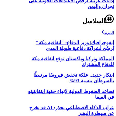
إدانات عربية لرفض الاعتداءات الحوثية على
نجران واليمن
السلاسل
المزيد
إنفوجرافيك| وزير الدفاع: "اتفاقية مكة"
تُرسّخ لشراكة دفاعية طويلة المدى
المملكة وتركيا وباكستان توقع اتفاقية مكة
للدفاع المشترك
ابتكار جديد.. علكة تخفض فيروسًا مرتبطًا
بالسرطان بنسبة 93%
تصاعد الضغوط الدولية لإنهاء حقبة إينفانتينو
في الفيفا
عراب الذكاء الاصطناعي يحذر: AI قد يخرج
عن سيطرة البشر