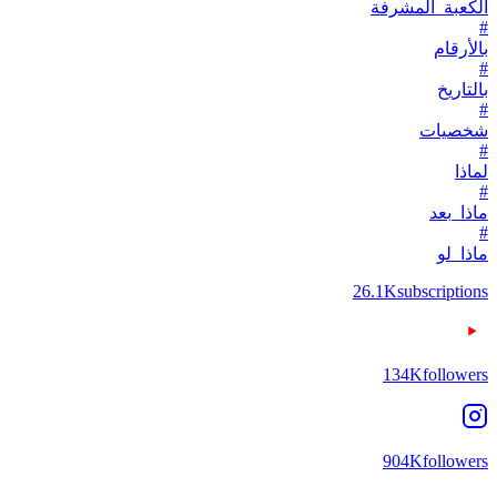
الكعبة_المشرفة
#
بالأرقام
#
بالتاريخ
#
شخصيات
#
لماذا
#
ماذا_بعد
#
ماذا_لو
26.1K
subscriptions
134K
followers
904K
followers