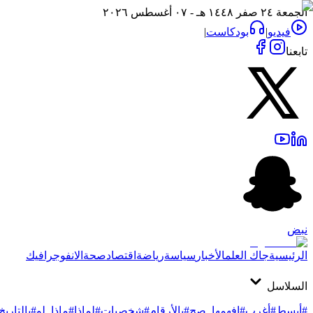
الجمعة ٢٤ صفر ١٤٤٨ هـ - ٠٧ أغسطس ٢٠٢٦
فيديو
|
بودكاست
|
تابعنا
نبض
الرئيسية
جاك العلم
الأخبار
سياسة
رياضة
اقتصاد
صحة
الانفوجرافيك
السلاسل
#أبسط
#أغرب
#افهمها_صح
#بالأرقام
#شخصيات
#لماذا
#ماذا_لو
#بالتاريخ