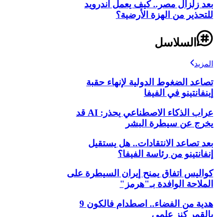
بعد زلزال مصر.. كيف يعمل أندرويد
للتحذير من الهزة الأرضية؟
السلاسل
المزيد
تصاعد الضغوط الدولية لإنهاء حقبة
إينفانتينو في الفيفا
عراب الذكاء الاصطناعي يحذر: AI قد
يخرج عن سيطرة البشر
بعد تصاعد الانتقادات.. هل يستقيل
إنفانتينو من رئاسة الفيفا؟
كواليس اتفاق يمنح إيران السيطرة على
الملاحة الوافدة بـ"هرمز"
هدية من الفضاء.. اصطدام فالكون 9
بالقمر كنز علمي