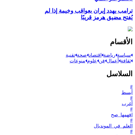
ترامب يهدد إيران بعواقب وخيمة إذا لم
يُفتح مضيق هرمز قريبًا
الأقسام
سياسة
رياضة
اقتصاد
صحة
تقنية
ثقافة
أعمال
فن
علوم
منوعات
السلاسل
#
أبسط
#
أغرب
#
افهمها_صح
#
العلم_في_المونديال
#