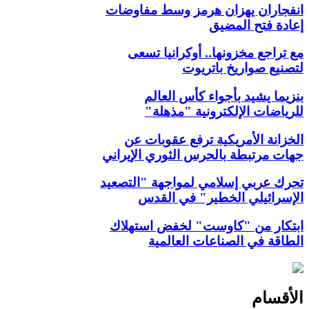
انفجاران يهزان هرمز وسط مفاوضات
إعادة فتح المضيق
مع تراجع مخزونها.. أوكرانيا تسعى
لتصنيع صواريخ باتريوت
بنزيما يشيد بأجواء كأس العالم
للرياضات الإلكترونية "مذهلة"
الخزانة الأمريكية ترفع عقوبات عن
جهات مرتبطة بالحرس الثوري الإيراني
تحرك عربي إسلامي لمواجهة "التصعيد
الإسرائيلي الخطير" في القدس
ابتكار من "كاوست" لخفض استهلاك
الطاقة في الصناعات العالمية
الأقسام