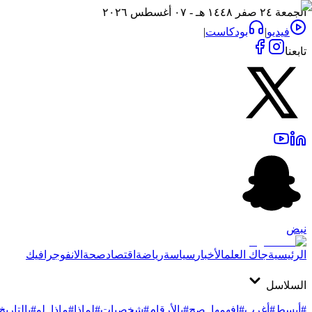
الجمعة ٢٤ صفر ١٤٤٨ هـ - ٠٧ أغسطس ٢٠٢٦
فيديو
|
بودكاست
|
تابعنا
نبض
الرئيسية
جاك العلم
الأخبار
سياسة
رياضة
اقتصاد
صحة
الانفوجرافيك
السلاسل
#أبسط
#أغرب
#افهمها_صح
#بالأرقام
#شخصيات
#لماذا
#ماذا_لو
#بالتاريخ