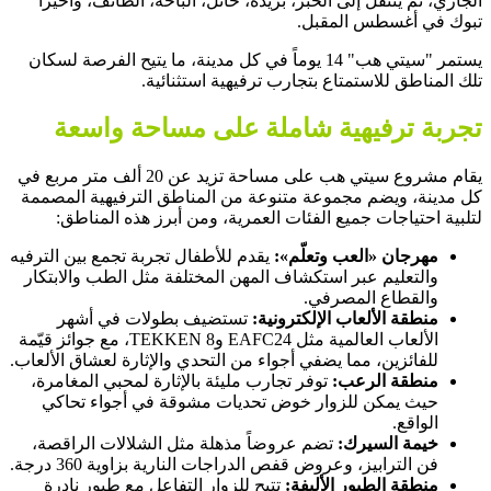
الجاري، ثم ينتقل إلى الخبر، بريدة، حائل، الباحة، الطائف، وأخيراً
تبوك في أغسطس المقبل.
يستمر "سيتي هب" 14 يوماً في كل مدينة، ما يتيح الفرصة لسكان
تلك المناطق للاستمتاع بتجارب ترفيهية استثنائية.
تجربة ترفيهية شاملة على مساحة واسعة
يقام مشروع سيتي هب على مساحة تزيد عن 20 ألف متر مربع في
كل مدينة، ويضم مجموعة متنوعة من المناطق الترفيهية المصممة
لتلبية احتياجات جميع الفئات العمرية، ومن أبرز هذه المناطق:
مهرجان «العب وتعلّم»:
يقدم للأطفال تجربة تجمع بين الترفيه
والتعليم عبر استكشاف المهن المختلفة مثل الطب والابتكار
والقطاع المصرفي.
منطقة الألعاب الإلكترونية:
تستضيف بطولات في أشهر
الألعاب العالمية مثل EAFC24 وTEKKEN 8، مع جوائز قيّمة
للفائزين، مما يضفي أجواء من التحدي والإثارة لعشاق الألعاب.
منطقة الرعب:
توفر تجارب مليئة بالإثارة لمحبي المغامرة،
حيث يمكن للزوار خوض تحديات مشوقة في أجواء تحاكي
الواقع.
خيمة السيرك:
تضم عروضاً مذهلة مثل الشلالات الراقصة،
فن الترابيز، وعروض قفص الدراجات النارية بزاوية 360 درجة.
منطقة الطيور الأليفة:
تتيح للزوار التفاعل مع طيور نادرة