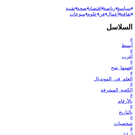
سياسة
رياضة
اقتصاد
صحة
تقنية
ثقافة
أعمال
فن
علوم
منوعات
السلاسل
#
أبسط
#
أغرب
#
افهمها_صح
#
العلم_في_المونديال
#
الكعبة_المشرفة
#
بالأرقام
#
بالتاريخ
#
شخصيات
#
لماذا