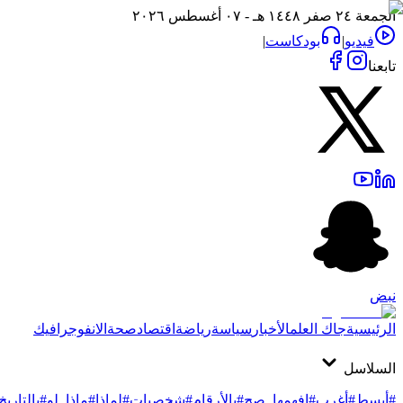
الجمعة ٢٤ صفر ١٤٤٨ هـ - ٠٧ أغسطس ٢٠٢٦
فيديو
|
بودكاست
|
تابعنا
نبض
الرئيسية
جاك العلم
الأخبار
سياسة
رياضة
اقتصاد
صحة
الانفوجرافيك
السلاسل
#أبسط
#أغرب
#افهمها_صح
#بالأرقام
#شخصيات
#لماذا
#ماذا_لو
#بالتاريخ