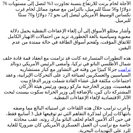
الآجلة لخام برنت للارتفاع بنسبة تجاوزت 3% لتصل إلى مستويات 76
دولارًا و56 سنتًا للبرميل، بالتزامن مع صعود مماثل لخام غرب
تكساس الوسيط الأمريكي ليصل إلى نحو 72 دولارًا و70 سنتًا
للبرميل.
وأشار محللو الأسواق إلى أن إلغاء الإعفاءات النفطية يحمل دلالة
معنوية وسياسية بالغة الخطورة، تزيد من احتمالات الانهيار الكامل
للاتفاق المؤقت، وتُقحم أسواق الطاقة في حالة ممتدة من عدم
اليقين.
هذه التطورات المتسارعة كانت قد تزامنت مع انعقاد قمة قادة حلف
شمال الأطلسي الناتو في تركيا، وأمضى الرئيس الأمريكي دونالد
ترامب
جزءًا كبيرًا من وقته في التشاور مع كبار مستشاريه
السياسيين والعسكريين لصياغة الرد على التحركات الإيرانية، وعقد
اجتماعات مكثفة قبل عشاء القادة شملت وزير الدفاع بيت
هيغسيث، ووزير الخارجية ماركو روبيو، ورئيس هيئة الأركان
المشتركة دان كين، بالإضافة إلى وزير الخزانة سكوت بيسنت لبحث
الآثار الاقتصادية لإلغاء الإعفاءات النفطية.
وأعرب ترامب خلال هذه اللقاءات عن استيائه البالغ مما وصفه
بانتهاكات إيران لمذكرة التفاهم التي تم توقيعها قبل 3 أسابيع فقط،
في حين أكد الأمين العام لحلف الناتو مارك روته، عقب محادثة
خاصة مع ترامب أن العمل العسكري الأمريكي كان ضروريًا للغاية
للرد على التهديدات البحرية.