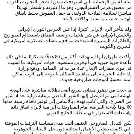
سلسلة من الهجمات التي استهدفت سفن الشحن التجارية بالقرب
من مضيق هرمز الاستراتيجي، وهو ما اعتبرته واشنطن تهديدًا
مباشرًا لسلامة الملاحة الدولية، ما جعل الغموض يحيط باتفاق
الهدنة، حسب ما نقلت وكالات الأنباء.
ولم يتأخر الرد الإيراني كثيرًا، إذ أعلن الحرس الثوري الإيراني
والجيش الإيراني عن شن هجمات واسعة النطاق باستخدام الصواريخ
والطائرات المسيرة استهدفت مواقع ومنشآت عسكرية أمريكية في
البحرين والكويت.
وأكدت طهران أنها استهدفت أكثر من 80 هدفًا عسكريًا بما في ذلك
قاعدة جوية حيوية في البحرين تستضيف قوات أمريكية، ما تسبب
في دوي صفارات الإنذار عدة مرات في المنامة، ودفع وزارة
الداخلية البحرينية إلى مناشدة السكان بالتوجه إلى أقرب أماكن
آمنة، تحسبًا لموجات صاروخية جديدة.
ما حدث من تدهور ميداني سريع ألقى بظلاله مباشرة على الهدنة
الهشة التي تم التوصل إليها الشهر الماضي برعاية دولية بعد 4 أشهر
من الصراع، والتي كانت تهدف بالأساس إلى توفير نافذة زمنية مدتها
60 يومًا لإتاحة الفرصة أمام المفاوضات الرامية لإبرام اتفاق دائم
واستعادة الاستقرار في منطقة الخليج العربي.
لكن التبادل الصاروخي العنيف أثبت مدى هشاشة الترتيبات المؤقتة
التي اكتفت بتعليق الأعمال العدائية دون حل الأسباب الجوهرية