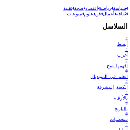
سياسة
رياضة
اقتصاد
صحة
تقنية
ثقافة
أعمال
فن
علوم
منوعات
السلاسل
#
أبسط
#
أغرب
#
افهمها_صح
#
العلم_في_المونديال
#
الكعبة_المشرفة
#
بالأرقام
#
بالتاريخ
#
شخصيات
#