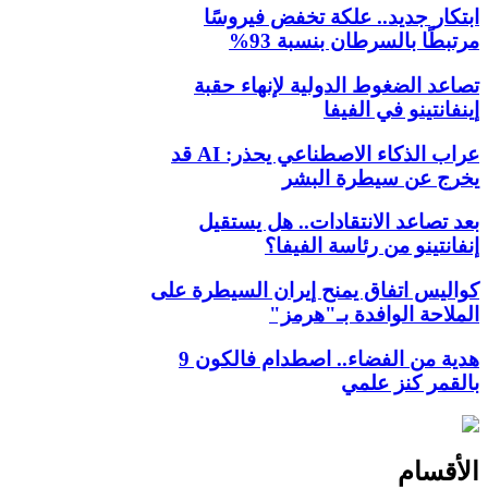
ابتكار جديد.. علكة تخفض فيروسًا
مرتبطًا بالسرطان بنسبة 93%
تصاعد الضغوط الدولية لإنهاء حقبة
إينفانتينو في الفيفا
عراب الذكاء الاصطناعي يحذر: AI قد
يخرج عن سيطرة البشر
بعد تصاعد الانتقادات.. هل يستقيل
إنفانتينو من رئاسة الفيفا؟
كواليس اتفاق يمنح إيران السيطرة على
الملاحة الوافدة بـ"هرمز"
هدية من الفضاء.. اصطدام فالكون 9
بالقمر كنز علمي
الأقسام