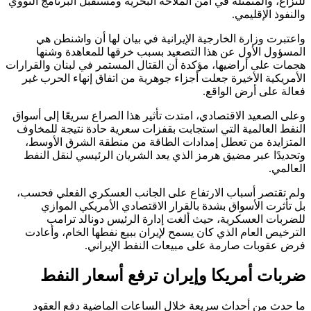
للنزاع، والمتمثلة في أمن الملاحة البحرية ومستقبل البرنامج النووي
والنفوذ الإقليمي.
واعتبرت وزارة الخارجية الإيرانية في بيان لها أن واشنطن هي
المسؤول الأول عن هذا التصعيد بسبب خرقها للمعاهدة وشنها
هجمات على أراضيها، مؤكدة أن القتال المستمر في لبنان والقرارات
الأمريكية الأخيرة جعلت أجزاء جوهرية من اتفاق إنهاء الحرب غير
فعالة على أرض الواقع.
وعلى الصعيد الاقتصادي، امتدت تأثير هذا الصراع سريعًا إلى أسواق
النفط العالمية التي استجابت بقفزات سعرية حادة نتيجة للمخاوف
المتزايدة من تعطل إمدادات الطاقة من منطقة الشرق الأوسط،
وتحديدًا عبر مضيق هرمز الذي يعد الشريان الرئيسي لنقل النفط
العالمي.
ولم تقتصر أسباب الارتفاع على الجانب العسكري الفعلي فحسب،
بل تأثرت الأسواق بشدة بالقرار الاقتصادي الأمريكي الموازي
للضربات العسكرية، حيث ألغت إدارة الرئيس دونالد ترامب
الترخيص العام الذي كان يسمح لإيران ببيع نفطها الخام، وأعادت
فرض عقوبات صارمة على مبيعات النفط الإيراني.
ضربات أمريكا وإيران ترفع أسعار النفط
ما حدث من أحداث سريعة خلال الساعات الماضية دفع العقود