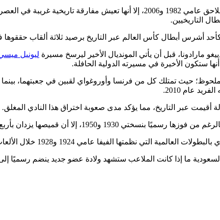
أما إيطاليا، فرغم أمجادها الغابرة في نسختي 1934 و1938 ثم تتويجها اللاحق عامي 1982
طال التاريخيين.
رس أبطال كأس العالم عبر التاريخ برصيد ثلاثة ألقاب حققوها في أعوام 1978 و86
ليونيل ميسي
ها ستكون الأخيرة في مسيرته الدولية الحافلة.
ملحوظ؛ حيث تمتلك كل من فرنسا وأوروغواي لقبين في جعبتهما، بينما ي
 و1950، إلا أن قميصها يزدان بأربع نجوم رسمية.
ا عامي 1924 و1928 خلال الألعاب الأولمبية قبل نشأة المونديال بصفة مستقلة.