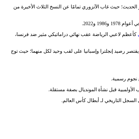
 و2006، إلا أنها تعيش مفارقة تاريخية غريبة في العصر الحديث؛ حيث غاب الآتزوري تمامًا عن النسخ الثلاث الأخيرة من
19 و2022.
كأعظم لاعبي الرياضة عقب نهائي دراماتيكي مثير ضد فرنسا،
قتصر رصيد إنجلترا وإسبانيا على لقب وحيد لكل منهما؛ حيث توج