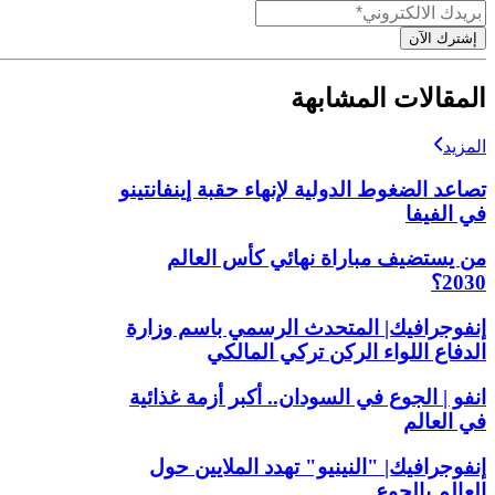
إشترك الآن
المقالات المشابهة
المزيد
تصاعد الضغوط الدولية لإنهاء حقبة إينفانتينو
في الفيفا
من يستضيف مباراة نهائي كأس العالم
2030؟
إنفوجرافيك| المتحدث الرسمي باسم وزارة
الدفاع اللواء الركن تركي المالكي
انفو | الجوع في السودان.. أكبر أزمة غذائية
في العالم
إنفوجرافيك| "النينيو" تهدد الملايين حول
العالم بالجوع