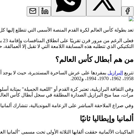
تعد بطولة كأس العالم لكرة القدم المنصة الأسمى التي تتطلع إليها 
فعلى الرغم من مرور قرن تقريبًا على انطلاق المنافسات وإقامة 23 بطولة منذ عام 1930، لم تنجح سوى 8 دول فقط في الانضمام إلى القائمة الذهبية لـ أبطال
التكتيكي الذي تتطلبه هذه المسابقة اللامعة التي لا تقبل إلا العمالقة،
من هم أبطال كأس العالم؟
تتربع
البرازيل
بمفردها على عرش الساحرة المستديرة، حيث لا يوجد أي
1958، 1962، 1970، 1994، و2002.
وفي الثقافة البرازيلية، تعتبر كرة القدم أو "اللعبة الجميلة" بمثابة أس
مرات، مما منح البرازيل الصدارة المطلقة في سجل أبطال كأس العالم
وفي صراع الملاحقة المباشر على الزعامة المونديالية، تتشارك ألمانيا 
ألمانيا وإيطاليا ثانيًا
الماكينات الألمانية حققت ألقابها الثلاثة الأولى تحت مسمى "ألمانيا الغربية" في أعوام 1954 و1974 و1990، قبل أن تحقق لقبها ا