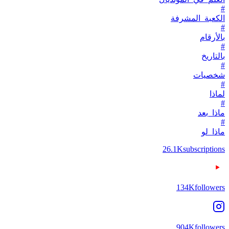
#
الكعبة_المشرفة
#
بالأرقام
#
بالتاريخ
#
شخصيات
#
لماذا
#
ماذا_بعد
#
ماذا_لو
26.1K
subscriptions
134K
followers
904K
followers