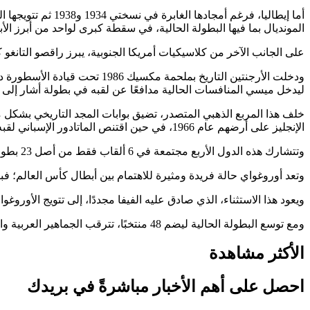
المونديال بما فيها البطولة الحالية، في سقطة كبرى لواحد من أبرز الأب
على الجانب الآخر من كلاسيكيات أمريكا الجنوبية، يبرز راقصو التانغو كأحد أش
ودخلت الأرجنتين التاريخ بملحمة مكسيك 1986 تحت قيادة الأسطورة دييغو مارادونا، قبل أن يأتي المونديال الأخير ليرسخ مسيرة
ليدخل ميسي المنافسات الحالية مدافعًا عن لقبه في بطولة أشار إلى أن
خلف هذا المربع الذهبي المتصدر، تضيق بوابات المجد التاريخي بشكل 
الإنجليز على أرضهم عام 1966، في حين اقتنص الماتادور الإسباني لقبه الفريد عام 2010.
وتتشارك هذه الدول الأربع مجتمعة في 6 ألقاب فقط من أصل 23 بطولة أقيمت عبر التاريخ، مما يؤكد مدى صعوبة اختراق هذا النادي المغلق.
وتعد أوروغواي حالة فريدة ومثيرة للاهتمام بين أبطال كأس العالم؛ فبالرغم من فوزها رسميًا بنسختي 1930
ويعود هذا الاستثناء، الذي صادق عليه الفيفا مجددًا، إلى تتويج الأوروغواي بالبطولات العالمية التي نظمتها الفيف
ومع توسع البطولة الحالية ليضم 48 منتخبًا، تترقب الجماهير العربية والسعودية ما إذا كانت الملاعب ستشهد ولادة عضو جديد ينضم رسميًا إلى السجل التاريخي لـ أبطال كأس العالم.
الأكثر مشاهدة
احصل على أهم الأخبار مباشرةً في بريدك