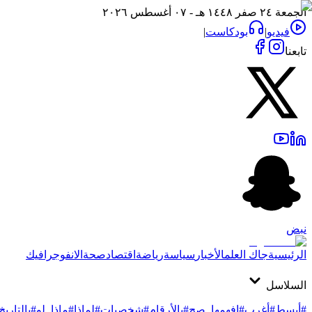
الجمعة ٢٤ صفر ١٤٤٨ هـ - ٠٧ أغسطس ٢٠٢٦
فيديو
|
بودكاست
|
تابعنا
نبض
الرئيسية
جاك العلم
الأخبار
سياسة
رياضة
اقتصاد
صحة
الانفوجرافيك
السلاسل
#أبسط
#أغرب
#افهمها_صح
#بالأرقام
#شخصيات
#لماذا
#ماذا_لو
#بالتاريخ