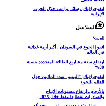
إنفوجرافيك| رسائل ترامب خلال الحرب
الإيرانية
السلاسل
المزيد
انفو | الجوع في السودان.. أكبر أزمة غذائية
في العالم
ارتفاع سعة مشاريع الطاقة المتجددة بنسبة
88%
إنفوجرافيك| "النينيو" تهدد الملايين حول
العالم بالجوع
بالأرقام.. ارتفاع مستويات الإنتاج
والصادرات لقطاع النفط خلال 2025