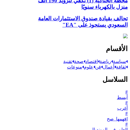
محطة الحناكية (1) تكفي لتزويد 190 ألف
منزل بالكهرباء سنويًا
تحالف بقيادة صندوق الاستثمارات العامة
السعودي يستحوذ على "EA"
الأقسام
سياسة
رياضة
اقتصاد
صحة
تقنية
ثقافة
أعمال
فن
علوم
منوعات
السلاسل
#
أبسط
#
أغرب
#
افهمها_صح
#
العلم_في_المونديال