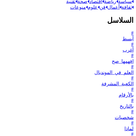
سياسة
رياضة
اقتصاد
صحة
تقنية
ثقافة
أعمال
فن
علوم
منوعات
السلاسل
#
أبسط
#
أغرب
#
افهمها_صح
#
العلم_في_المونديال
#
الكعبة_المشرفة
#
بالأرقام
#
بالتاريخ
#
شخصيات
#
لماذا
#