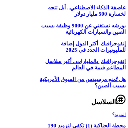
عاصفة الذكاء الاصطناعي.. أبل تتجه
لخسارة 500 مليار دولار
بورشه تستغني عن 9000 وظيفة بسبب
الصين والسيارات الكهربائية
إنفوجرافيك| أكثر الدول إضافة
للمليونيرات الجدد في 2025
إنفوجرافيك| بالمليارات.. أكبر سلاسل
المطاعم قيمة في العالم
هل تُمنع مرسيدس من السوق الأمريكية
بسبب الصين؟
السلاسل
المزيد
محطة الحناكية (1) تكفي لتزويد 190