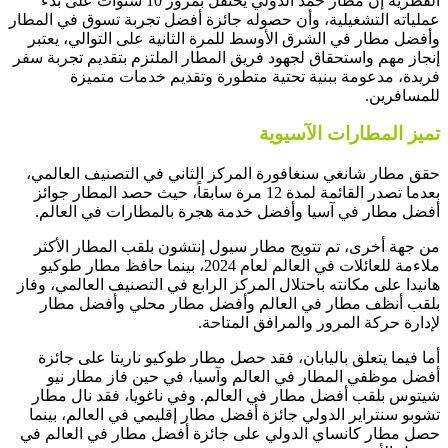
القطرية إن مطار حمد الدولي يحتفل بمرور 10 سنوات على بدء
عملياته التشغيلية، وأن حصوله جائزة أفضل تجربة تسوق في المطار
وأفضل مطار في الشرق الأوسط للمرة الثانية على التوالي، يعتبر
إنجاز مهم واستحقاق لجهود فريق المطار الملتزم بتقديم تجربة سفر
فريدة، مدعومة ببنية تحتية متطورة وتقديم خدمات متميزة
للمسافرين.
تميز المطارات الآسيوية
حقق مطار شانغي سنغافورة المركز الثاني في التصنيف العالمي،
بعدما تصدر القائمة لمدة 12 مرة سابقاً، حيث حصد المطار جوائز
أفضل مطار في آسيا وأفضل خدمة هجرة بالمطارات في العالم.
من جهة أخرى، تم تتويج مطار سيول إنتشون بلقب المطار الأكثر
ملاءمة للعائلات في العالم لعام 2024، بينما حافظ مطار طوكيو
هانيدا على مكانته باحتلال المركز الرابع في التصنيف العالمي، وفاز
بلقب أنظف مطار في العالم وأفضل مطار محلي وأفضل مطار
لإدارة حركة المرور والمرافق المتاحة.
أما فيما يتعلق باليابان، فقد حصل مطار طوكيو ناريتا على جائزة
أفضل موظفي المطار في العالم وآسيا، في حين فاز مطار نيو
شيتوس بلقب أفضل مطار في العالم. وفي ناغويا، فقد نال مطار
تشوبو سنتراير الدولي جائزة أفضل مطار إقليمي في العالم، بينما
حصل مطار كانساي الدولي على جائزة أفضل مطار في العالم في