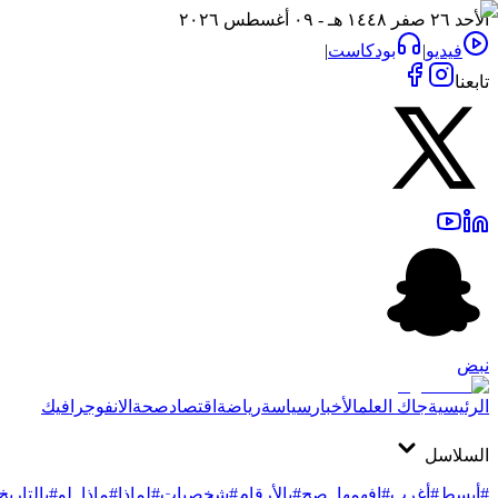
الأحد ٢٦ صفر ١٤٤٨ هـ - ٠٩ أغسطس ٢٠٢٦
فيديو
|
بودكاست
|
تابعنا
نبض
الرئيسية
جاك العلم
الأخبار
سياسة
رياضة
اقتصاد
صحة
الانفوجرافيك
السلاسل
#أبسط
#أغرب
#افهمها_صح
#بالأرقام
#شخصيات
#لماذا
#ماذا_لو
#بالتاريخ