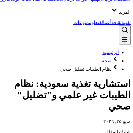
المزيد
تقنية
ثقافة
أعمال
فن
علوم
منوعات
الرئيسية
صحة
نظام الطيبات تضليل صحي
استشارية تغذية سعودية: نظام
الطيبات غير علمي و"تضليل"
صحي
مايو ٢٥, ٢٠٢٦
شارك المقال