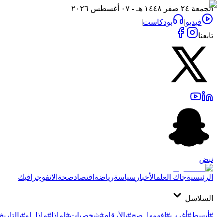
الجمعة ٢٤ صفر ١٤٤٨ هـ - ٠٧ أغسطس ٢٠٢٦
فيديو
|
بودكاست
|
تابعنا
نبض
الرئيسية
جاك العلم
الأخبار
سياسة
رياضة
اقتصاد
صحة
الانفوجرافيك
السلاسل
#أبسط
#أغرب
#افهمها_صح
#بالأرقام
#شخصيات
#لماذا
#ماذا_لو
#بالتاريخ