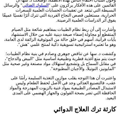
وحول أسباب احتفاء الناس بهذه الأنظمة، أوضحت د. سها أن
القائمين على هذه الأفكار يركزون على "
السلوك الغذائي
" والرسائل
البسيطة التي تبتعد عن تعقيدات الحسابات العلمية للسعرات
الحرارية، مستغلين قصص النجاح الفردية التي تترك أثرًا نفسيًا عميقًا
يفوق أثر الدراسات العلمية الرصينة.
وأشارت إلى أن ربط نظام الطيبات بمفاهيم شائعة مثل الصيام
المتقطع أو محاولة إضفاء صبغة دينية عليه من خلال الاستشهاد
بآيات قرآنية، أسهم في خلق حالة من الموثوقية الزائفة لدى العامة،
وهو ما تعتبره استراتيجية تسويقية ذكية لمنتج علمي "هش".
وكشفت د. سها عن تناقض جوهري وصادم في بنية نظام الطيبات؛
حيث يتم منع أغذية فطرية وطبيعية أساسية مثل "البيض والدجاج"،
في مقابل السماح بل وتشجيع استهلاك مواد مصنعة وغير صحية مثل
"المايونيز، النوتيلا، والأجبان المطبوخة".
واعتبرت أن هذا التوجه يقلب موازين التغذية السليمة رأسًا على
عقب، فالتصنيع الغذائي وجد في الأصل لحفظ الطعام وليس
لاستبدال المصادر الطبيعية بمواد غنية بالزيوت المهدرجة والمواد
الحافظة التي تضر بصحة القولون والجهاز الهضمي على المدى
البعيد.
كارثة ترك العلاج الدوائي