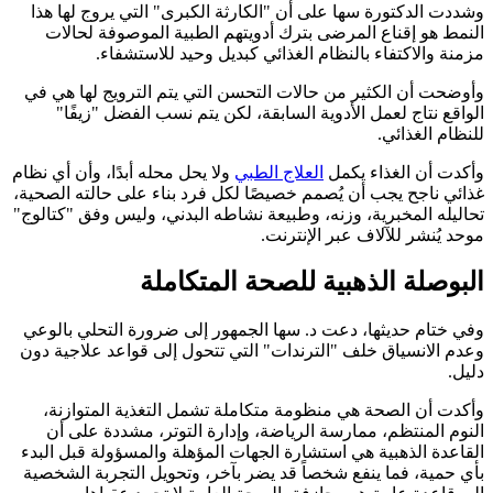
وشددت الدكتورة سها على أن "الكارثة الكبرى" التي يروج لها هذا
النمط هو إقناع المرضى بترك أدويتهم الطبية الموصوفة لحالات
مزمنة والاكتفاء بالنظام الغذائي كبديل وحيد للاستشفاء.
وأوضحت أن الكثير من حالات التحسن التي يتم الترويج لها هي في
الواقع نتاج لعمل الأدوية السابقة، لكن يتم نسب الفضل "زيفًا"
للنظام الغذائي.
وأكدت أن الغذاء يكمل
العلاج الطبي
ولا يحل محله أبدًا، وأن أي نظام
غذائي ناجح يجب أن يُصمم خصيصًا لكل فرد بناء على حالته الصحية،
تحاليله المخبرية، وزنه، وطبيعة نشاطه البدني، وليس وفق "كتالوج"
موحد يُنشر للآلاف عبر الإنترنت.
البوصلة الذهبية للصحة المتكاملة
وفي ختام حديثها، دعت د. سها الجمهور إلى ضرورة التحلي بالوعي
وعدم الانسياق خلف "الترندات" التي تتحول إلى قواعد علاجية دون
دليل.
وأكدت أن الصحة هي منظومة متكاملة تشمل التغذية المتوازنة،
النوم المنتظم، ممارسة الرياضة، وإدارة التوتر، مشددة على أن
القاعدة الذهبية هي استشارة الجهات المؤهلة والمسؤولة قبل البدء
بأي حمية، فما ينفع شخصاً قد يضر بآخر، وتحويل التجربة الشخصية