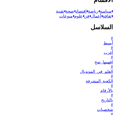
سياسة
رياضة
اقتصاد
صحة
تقنية
ثقافة
أعمال
فن
علوم
منوعات
السلاسل
#
أبسط
#
أغرب
#
افهمها_صح
#
العلم_في_المونديال
#
الكعبة_المشرفة
#
بالأرقام
#
بالتاريخ
#
شخصيات
#