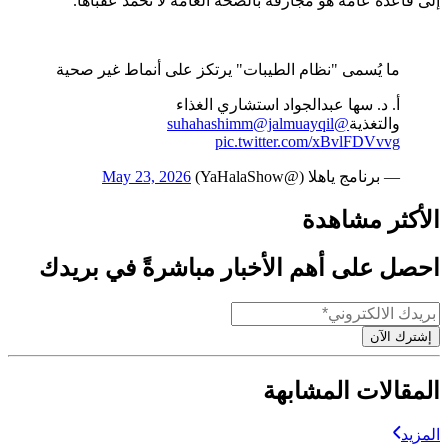
إلى قاعدة عامة هو مجازفة بالصحة العامة لا تحمد عقباها.
ما يُسمى "نظام الطيبات" يرتكز على أنماط غير صحية
أ. د. سها عبدالجواد استشاري الغذاء
والتغذية
@suhahashimm
@jalmuayqil
pic.twitter.com/xBvlFDVvvg
— برنامج ياهلا (@YaHalaShow)
May 23, 2026
الأكثر مشاهدة
احصل على أهم الأخبار مباشرةً في بريدك
إشترك الآن
المقالات المشابهة
المزيد