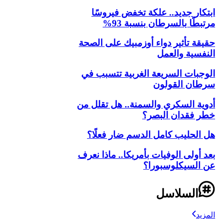
ابتكار جديد.. علكة تخفض فيروسًا
مرتبطًا بالسرطان بنسبة 93%
حقيقة تأثير دواء أوزمبيك على الصحة
النفسية والعمل
الوجبات السريعة الغربية تتسبب في
سرطان القولون
أدوية السكري والسمنة.. هل تقلل من
خطر فقدان البصر؟
هل الحليب كامل الدسم ضار فعلًا؟
بعد أولى الوفيات بأمريكا.. ماذا نعرف
عن السيكلوسبورا؟
السلاسل
المزيد