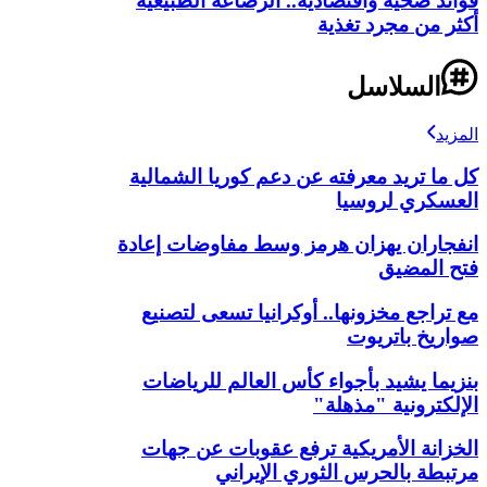
فوائد صحية واقتصادية.. الرضاعة الطبيعية
أكثر من مجرد تغذية
السلاسل
المزيد
كل ما تريد معرفته عن دعم كوريا الشمالية
العسكري لروسيا
انفجاران يهزان هرمز وسط مفاوضات إعادة
فتح المضيق
مع تراجع مخزونها.. أوكرانيا تسعى لتصنيع
صواريخ باتريوت
بنزيما يشيد بأجواء كأس العالم للرياضات
الإلكترونية "مذهلة"
الخزانة الأمريكية ترفع عقوبات عن جهات
مرتبطة بالحرس الثوري الإيراني