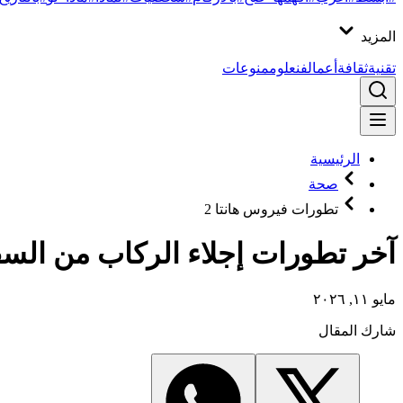
المزيد
تقنية
ثقافة
أعمال
فن
علوم
منوعات
الرئيسية
صحة
تطورات فيروس هانتا 2
آخر تطورات إجلاء الركاب من السفي
مايو ١١, ٢٠٢٦
شارك المقال