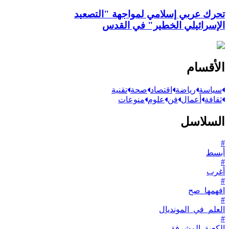
تحرك عربي إسلامي لمواجهة "التصعيد
الإسرائيلي الخطير" في القدس
الأقسام
سياسة
رياضة
اقتصاد
صحة
تقنية
ثقافة
أعمال
فن
علوم
منوعات
السلاسل
#
أبسط
#
أغرب
#
افهمها_صح
#
العلم_في_المونديال
#
الكعبة_المشرفة