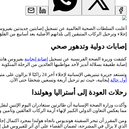
أعلنت السلطات الصحية العالمية عن تسجيل إصابتين جديدتين بفيروس ها
إجلاء وترحيل الركاب المتبقين إلى بلدانهم الأصلية بعد أسابيع من القل
إصابات دولية وتدهور صحي
كشفت وزيرة الصحة الفرنسية عن تسجيل
إصابة إيجابية
بفيروس هانتا
إصابة طفيفة بسلالة أنديز لأحد مواطنيها العائدين من الرحلة المنكو
وتستعد جزيرة تينيريفي الإسبانية لإجلاء آخر 24 راكبًا لا يزالون على متن السفينة الراسية في المحيط الأطلسي، وتأتي هذه الخطوة بعد مرور 41 يومًا على انطلاق الرحلة من الأرجنتين وتسعة أيام على اكتشاف
أول حالة
إيجابية، حيث تم ترحيل أربعة وتسعين شخصًا حتى الآن.
رحلات العودة إلى أستراليا وهولندا
وأكدت وزارة الصحة الإسبانية أن طائرتين ستغادران اليوم الإثنين لنقل
مما يعكس التعاون الدولي الكبير لإنهاء أزمة الركاب العالقين وتأمين 
ومن المقرر أن تبحر السفينة هونديوس باتجاه هولندا بمجرد اكتمال إج
الذي لا يزال في المشرحة، لضمان القضاء على أي أثر للفيروس قبل إعا