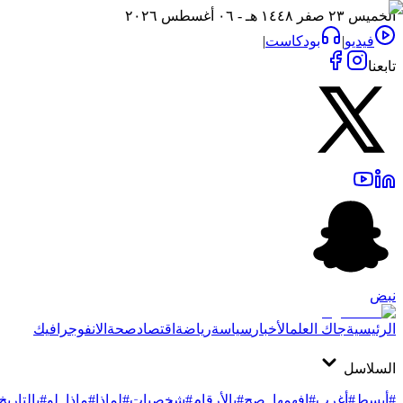
الخميس ٢٣ صفر ١٤٤٨ هـ - ٠٦ أغسطس ٢٠٢٦
فيديو
|
بودكاست
|
تابعنا
نبض
الرئيسية
جاك العلم
الأخبار
سياسة
رياضة
اقتصاد
صحة
الانفوجرافيك
السلاسل
#أبسط
#أغرب
#افهمها_صح
#بالأرقام
#شخصيات
#لماذا
#ماذا_لو
#بالتاريخ