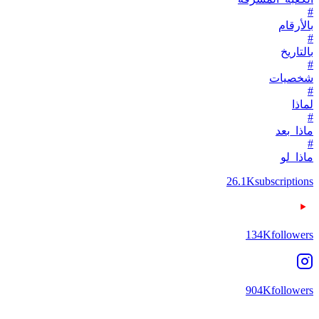
#
بالأرقام
#
بالتاريخ
#
شخصيات
#
لماذا
#
ماذا_بعد
#
ماذا_لو
26.1K
subscriptions
134K
followers
904K
followers