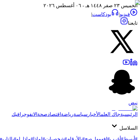
الخميس ٢٣ صفر ١٤٤٨ هـ - ٠٦ أغسطس ٢٠٢٦
فيديو
|
بودكاست
|
تابعنا
نبض
الرئيسية
جاك العلم
الأخبار
سياسة
رياضة
اقتصاد
صحة
الانفوجرافيك
السلاسل
#أبسط
#أغرب
#افهمها_صح
#بالأرقام
#شخصيات
#لماذا
#ماذا_لو
#بالتاريخ