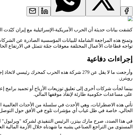
كشفت بيانات حديثة أن الحرب الأمريكية-الإسرائيلية مع إيران كبّدت الشركات العالمية خسائر وتكاليف لا تقل عن 25 مل
وتمنح هذه المراجعة الشاملة للبيانات المؤسسية الصادرة عن الشركات 
تواجه قطاعات الأعمال المختلفة معوقات جمّة تتمثل في الارتفاع الحا
إجراءات دفاعية
وأرجعت ما لا يقل عن 279 شركة هذه الحرب كمحرك
رويترز.
بينما لجأت شركات أخرى إلى تعليق توزيعات الأرباح أو تجميد برامج 
على مساعدات حكومية طارئة لإنقاذ موقفها المالي.
الحالي، خاصة في ظل غياب أي مؤشرات تلوح في الأفق حول التوصل إلى
في هذا الصدد، صرح مارك بيتزر، الرئيس التنفيذي لشركة "ويرلبول" العا
المستوى من التراجع الصناعي يشبه ما شهدناه خلال الأزمة المالية الع