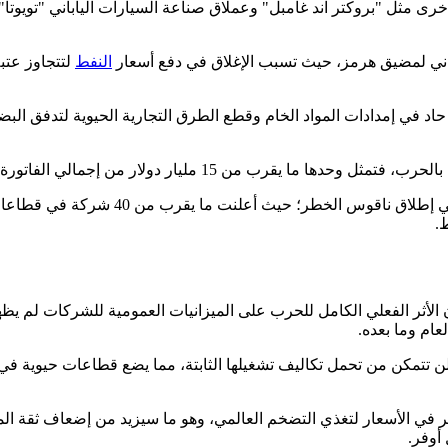
ى مثل "بروكتر آند غامبل" وعملاق صناعة السيارات الياباني "تويوتا"
يراني لمضيق هرمز، حيث تسبب الإغلاق في دفع أسعار
النفط
 في إمدادات المواد الخام وقطع الطرق التجارية الحيوية لتدفق البضائ
لي الفاتورة العالمية خاصة بعد أن تضاعفت أسعار وقود الطائرات.
مع استمرار هذا الاختناق التجاري، بدأت ش
.
 الأثر الفعلي الكامل للحرب على الميزانيات العمومية للشركات لم يظهر
لعام وما بعده.
تتمكن من تحمل تكاليف تشغيلها الثابتة، مما يضع قطاعات حيوية في د
مر في الأسعار لتغذي التضخم العالمي، وهو ما سيزيد من إضعاف ثقة ا
أوفر.