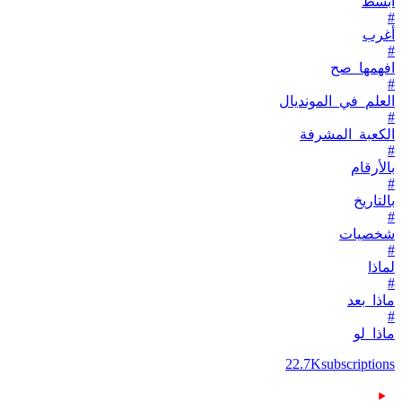
أبسط
#
أغرب
#
افهمها_صح
#
العلم_في_المونديال
#
الكعبة_المشرفة
#
بالأرقام
#
بالتاريخ
#
شخصيات
#
لماذا
#
ماذا_بعد
#
ماذا_لو
22.7K
subscriptions