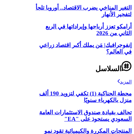
التغير المناخي يضرب الاقتصاد.. أوروبا تلجأ
لتفجير الأنهار
أرامكو تعزز أرباحها وإيراداتها في الربع
الثاني من 2026
إنفوجرافيك| مَن يملك أكبر اقتصاد زراعي
في العالم؟
السلاسل
المزيد
محطة الحناكية (1) تكفي لتزويد 190 ألف
منزل بالكهرباء سنويًا
تحالف بقيادة صندوق الاستثمارات العامة
السعودي يستحوذ على "EA"
المنتجات المكررة والكيميائية تقود نمو