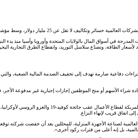
يار دولار، وسط مؤشرات تؤكد أن هذه الفاتورة مرشحة للارتفاع بمرور الوقت.
المدرجة في أسواق المال بالولايات المتحدة وأوروبا وآسيا منذ بدء ال
د لأسعار الطاقة، وتصدّع سلاسل التوريد، وانقطاع الطرق التجارية الب
 رئيسي لاتخاذ إجراءات دفاعية صارمة تهدف إلى تخفيف الصدمة المالية الصعبة
إعادة شراء الأسهم أو منح الموظفين إجازات إجبارية غير مدفوعة الأ
تأتي هذه الاضطرابات، وهي الأحدث في سلسلة من الأحداث
 اتفاق قريب لإنهاء النزاع.
لمية لصناعة الأجهزة المنزلية، للمحللين بعد أن خفضت شركته توقعاتها 
المية، بل إنه أعلى من فترات ركود أخرى».