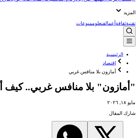
المزيد
تقنية
ثقافة
أعمال
فن
علوم
منوعات
الرئيسية
اقتصاد
أمازون بلا منافس غربي
"أمازون" بلا منافس غربي.. كيف أ
مايو ١٨, ٢٠٢٦
شارك المقال