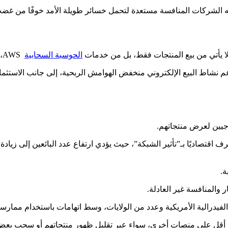
الشركات المنافسة مستعدة لتحمل خسائر طويلة الأمد خوفًا من غضب 
 لا يأتي من بيع المنتجات فقط، بل من خدمات
الحوسبة السحابية
AWS، التي تُعد اليوم من أقوى أنشطة الشركة وأكثرها ربحية.
 نشاط البيع الإلكتروني منخفض الهوامش الربحية، إلى جانب الاستثمار
جيين لعرض منتجاتهم.
صاديًا بـ”تأثير الشبكة”، حيث يؤدي ارتفاع عدد البائعين إلى زيادة 
ة.
ر والمنافسة غير العادلة.
الفيدرالية الأمريكية وعدد من الولايات، وسط اتهامات باستخدام ممار
عار أقل على منصات أخرى، سواء عبر تقليل ظهور منتجاتهم أو سحب بعض 