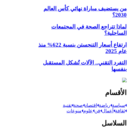
من يستضيف مباراة نهائي كأس العالم
2030؟
لماذا تتراجع الصحة في المجتمعات
الساحلية؟
ارتفاع أسعار التنجستن بنسبة 622% منذ
عام 2025
التفرد التقني.. الآلات تُشكل المستقبل
بنفسها
الأقسام
سياسة
رياضة
اقتصاد
صحة
تقنية
ثقافة
أعمال
فن
علوم
منوعات
السلاسل