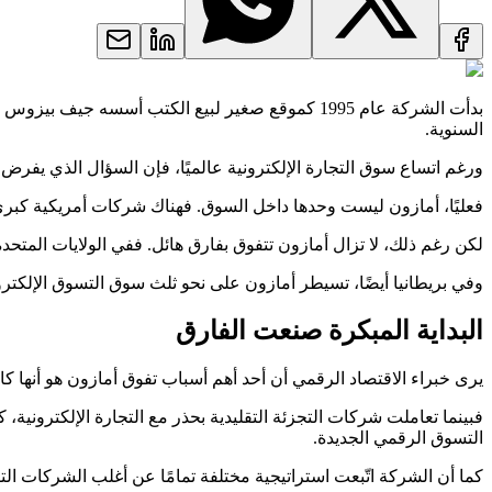
بدأت الشركة عام 1995 كموقع صغير لبيع الكتب أس
السنوية.
ورغم اتساع سوق التجارة الإلكترونية عالميًا، فإن السؤال الذي يفرض
فعليًا، أمازون ليست وحدها داخل السوق. فهناك شركات أمريكية كبرى مثل وول مارت وتارجت، 
لكن رغم ذلك، لا تزال أمازون تتفوق بفارق هائل. ففي الولايات المتحدة وحدها تستحوذ الشركة على أكثر من 40% من إجمالي مبيعات ا
وفي بريطانيا أيضًا، تسيطر أمازون على نحو ثلث سوق التسوق الإلكتر
البداية المبكرة صنعت الفارق
يرى خبراء الاقتصاد الرقمي أن أحد أهم أسباب تفوق أمازون هو أنها 
فبينما تعاملت شركات التجزئة التقليدية بحذر مع التجارة الإلكتروني
التسوق الرقمي الجديدة.
كما أن الشركة اتّبعت استراتيجية مختلفة تمامًا عن أغلب الشركات الت