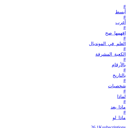
#
أبسط
#
أغرب
#
افهمها_صح
#
العلم_في_المونديال
#
الكعبة_المشرفة
#
بالأرقام
#
بالتاريخ
#
شخصيات
#
لماذا
#
ماذا_بعد
#
ماذا_لو
26.1K
subscriptions