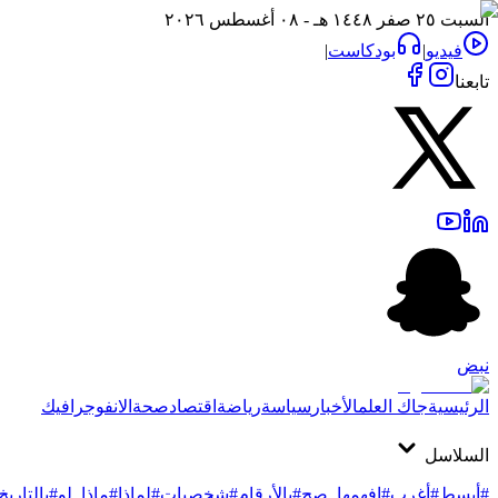
السبت ٢٥ صفر ١٤٤٨ هـ - ٠٨ أغسطس ٢٠٢٦
فيديو
|
بودكاست
|
تابعنا
نبض
الرئيسية
جاك العلم
الأخبار
سياسة
رياضة
اقتصاد
صحة
الانفوجرافيك
السلاسل
#أبسط
#أغرب
#افهمها_صح
#بالأرقام
#شخصيات
#لماذا
#ماذا_لو
#بالتاريخ