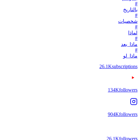
#
بالتاريخ
#
شخصيات
#
لماذا
#
ماذا_بعد
#
ماذا_لو
26.1K
subscriptions
134K
followers
904K
followers
26.1K
followers