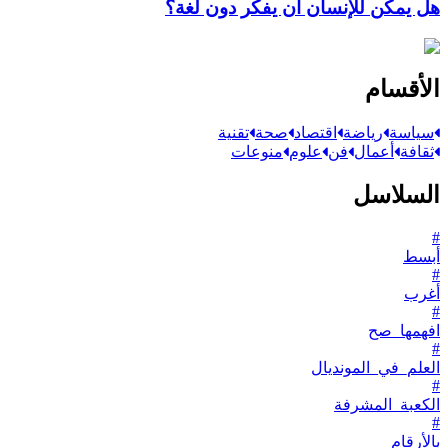
هل يمكن للإنسان أن يفكر دون لغة؟
الأقسام
سياسة
رياضة
اقتصاد
صحة
تقنية
ثقافة
أعمال
فن
علوم
منوعات
السلاسل
#
أبسط
#
أغرب
#
افهمها_صح
#
العلم_في_المونديال
#
الكعبة_المشرفة
#
بالأرقام