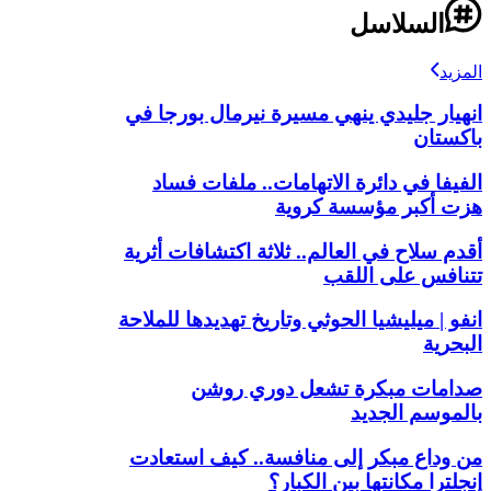
السلاسل
المزيد
انهيار جليدي ينهي مسيرة نيرمال بورجا في
باكستان
الفيفا في دائرة الاتهامات.. ملفات فساد
هزت أكبر مؤسسة كروية
أقدم سلاح في العالم.. ثلاثة اكتشافات أثرية
تتنافس على اللقب
انفو | ميليشيا الحوثي وتاريخ تهديدها للملاحة
البحرية
صدامات مبكرة تشعل دوري روشن
بالموسم الجديد
من وداع مبكر إلى منافسة.. كيف استعادت
إنجلترا مكانتها بين الكبار؟