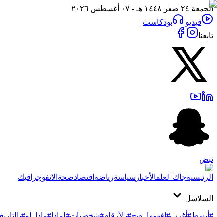
الجمعة ٢٤ صفر ١٤٤٨ هـ - ٠٧ أغسطس ٢٠٢٦
فيديو
|
بودكاست
|
تابعنا
نبض
الرئيسية
جاك العلم
الأخبار
سياسة
رياضة
اقتصاد
صحة
الانفوجرافيك
السلاسل
#أبسط
#أغرب
#افهمها_صح
#بالأرقام
#شخصيات
#لماذا
#ماذا_لو
#بالتاريخ