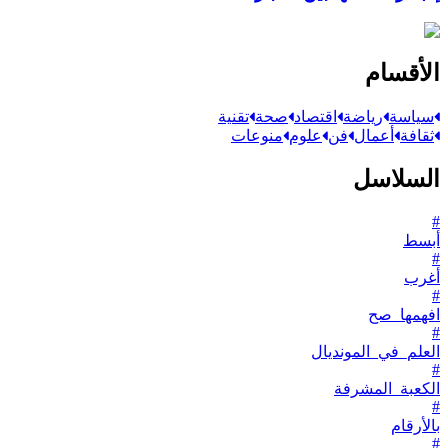
الأقسام
سياسة
رياضة
اقتصاد
صحة
تقنية
ثقافة
أعمال
فن
علوم
منوعات
السلاسل
#
أبسط
#
أغرب
#
افهمها_صح
#
العلم_في_المونديال
#
الكعبة_المشرفة
#
بالأرقام
#