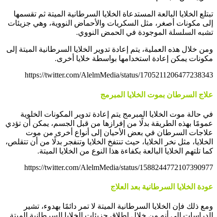
تبتلع الخلايا البالعة المستدعاة الخلايا السرطانية الميتة ثم تقسمها
إلى مكونات أصغر، مثل السكريات والأحماض النووية، وهي جزيئات
تشبه السلسلة الموجودة في الحمض النووي.
ومن خلال هذه العملية، يتم إعادة تدوير الخلايا السرطانية الميتة إلى
مكونات يمكن إعادة استخدامها بواسطة خلايا أخرى.
https://twitter.com/AlelmMedia/status/1705211206477238343
علاج السرطان بموت الخلايا المبرمج
في حالة موت الخلايا المبرمج يتم إعادة تدوير المكونات الخلوية
عمومًا بهذه الطريقة بدلًا من إفرازها من قبل الجسم، يمكن أن تؤدي
علاجات السرطان في بعض الأحيان إلى أنواع أخرى من موت
الخلايا، مثل نخر الخلايا، حيث تنتفخ الخلايا وتنفجر بدلًا من أن تتقلص،
كما تلتهم الخلايا البالعة بكفاءة هذا النوع من الخلايا الميتة.
https://twitter.com/AlelmMedia/status/1588244772107390977
عودة الخلايا السرطانية بعد العلاج
ومع ذلك فإن الخلايا السرطانية الميتة لا تمر دائمًا بهدوء، تشير
الدراسات إلى أنه من خلال إطلاق جزيئات الخلايا السرطانية الميتة