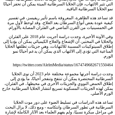
التي تثير الالتهاب، فإن الخلايا السرطانية الميتة يمكن أن تحفز أحيانًا
نمو الخلايا السرطانية الباقية.
قد تساعد هذه الظاهرة، المعروفة باسم تأثير ريفيسز، في تفسير
كيفية عودة بعض أنواع السرطان بعد العلاج، وقد لوحظ لأول مرة
في الخمسينيات من القرن الماضي في الفئران المصابة بالأورام.
وفي الآونة الأخيرة، وجدت دراسة أجريت عام 2018 على الفئران
والخلايا في المختبر، أن الإشعاع والعلاج الكيميائي يمكن أن يؤديا إلى
إطلاق السيتوكينات المسببة للالتهابات، وهي جزيئات تطلقها الخلايا
المناعية التي تؤدي إلى الالتهاب الذي يمكن أن يدعم أحيانًا نمو
الورم.
https://twitter.com/AlelmMedia/status/1674749682671550464
وجدت دراسة أجرتها مجموعة مختلفة عام 2023 أن نوى الخلايا
السرطانية المحتضرة يمكن أن تنتفخ وتنفجر أحيانًا، ما يؤدي إلى
إطلاق الحمض النووي والجزيئات الأخرى في محيطها.. في الفئران،
يمكن لهذه الجزيئات المسكوبة تسريع انتشار الخلايا السرطانية خارج
الورم الأصلي.
تساعد هذه الدراسات في تسليط الضوء على دور موت الخلايا
السرطانية في تطور السرطان وانتكاسه - ومع ذلك، لا يزال البحث
في مراحل مبكرة نسبيًا، ولم يفهم العلماء بعد الآثار الكاملة لإشارة