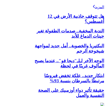
المزيد
هل تتوقف جاذبية الأرض في 12
أغسطس؟
الندبة المخفية.. صدمات الطفولة تغير
جينات الدماغ للأبد
البكتيريا والخصوبة.. أمل جديد لمواجهة
شيخوخة الرحم
الوجه الآخر لـلـ"ديجا فو".. عندما يصبح
المألوف غريبًا في لحظة
ابتكار جديد.. علكة تخفض فيروسًا
مرتبطًا بالسرطان بنسبة 93%
حقيقة تأثير دواء أوزمبيك على الصحة
النفسية والعمل