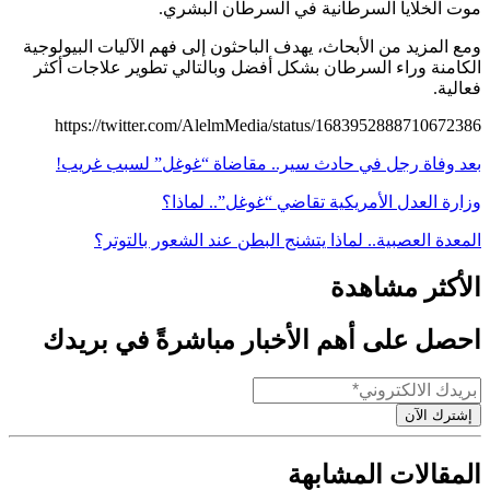
موت الخلايا السرطانية في السرطان البشري.
ومع المزيد من الأبحاث، يهدف الباحثون إلى فهم الآليات البيولوجية
الكامنة وراء السرطان بشكل أفضل وبالتالي تطوير علاجات أكثر
فعالية.
https://twitter.com/AlelmMedia/status/1683952888710672386
بعد وفاة رجل في حادث سير.. مقاضاة “غوغل” لسبب غريب!
وزارة العدل الأمريكية تقاضي “غوغل”.. لماذا؟
المعدة العصبية.. لماذا يتشنج البطن عند الشعور بالتوتر؟
الأكثر مشاهدة
احصل على أهم الأخبار مباشرةً في بريدك
إشترك الآن
المقالات المشابهة