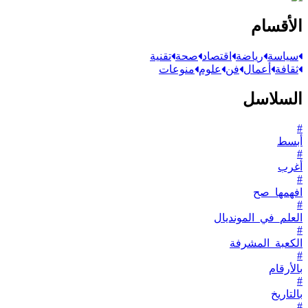
الأقسام
سياسة
رياضة
اقتصاد
صحة
تقنية
ثقافة
أعمال
فن
علوم
منوعات
السلاسل
#
أبسط
#
أغرب
#
افهمها_صح
#
العلم_في_المونديال
#
الكعبة_المشرفة
#
بالأرقام
#
بالتاريخ
#