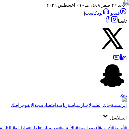
الأحد ٢٦ صفر ١٤٤٨ هـ - ٠٩ أغسطس ٢٠٢٦
فيديو
|
بودكاست
|
تابعنا
نبض
الرئيسية
جاك العلم
الأخبار
سياسة
رياضة
اقتصاد
صحة
الانفوجرافيك
السلاسل
#أبسط
#أغرب
#افهمها_صح
#بالأرقام
#شخصيات
#لماذا
#ماذا_لو
#بالتاريخ