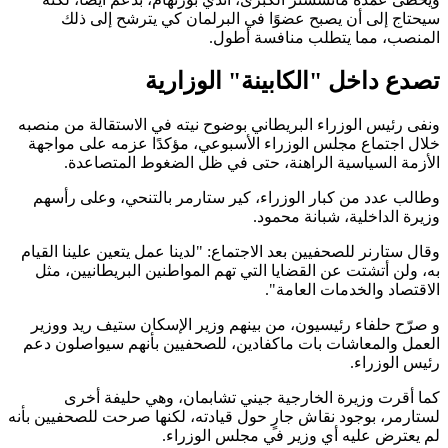
سيحتاج إلى أن يصبح عضوًا في البرلمان كي يترشح إلى ذلك
المنصب، مما يتطلب منافسة أطول.
تصدع داخل "الكابينة" الوزارية
ونفى رئيس الوزراء البريطاني بوضوح نيته في الاستقالة من منصبه
خلال اجتماع مجلس الوزراء الأسبوعي، مؤكدًا عزمه على مواجهة
الأزمة السياسية الراهنة، حتى في ظل الضغوط المتصاعدة.
وطالب عدد من كبار الوزراء، كير ستارمر بالتنحي، وعلى رأسهم
وزيرة الداخلية، شبانة محمود.
وقال ستارنر للصحفيين بعد الاجتماع: "لدينا عمل يتعين علينا القيام
به، ولن أتشتت عن القضايا التي تهم المواطنين البريطانيين، مثل
الاقتصاد والخدمات العامة".
و صرّح حلفاء رئيسيون، من بينهم وزير الإسكان ستيف ريد ووزير
العمل والمعاشات بات ماكفادين، للصحفيين بأنهم سيواصلون دعم
رئيس الوزراء.
كما أقرت وزيرة الخارجية جيني تشابمان، وهي حليفة أخرى
لستارمر، بوجود نقاش جارٍ حول قيادته، لكنها صرحت للصحفيين بأنه
لم يعترض عليه أي وزير في مجلس الوزراء.