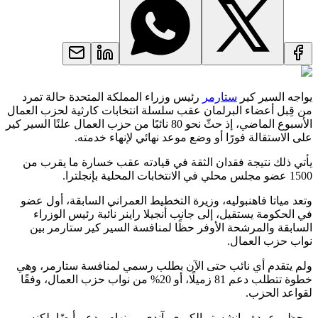
يواجه السير كير
ستارمر
رئيس وزراء المملكة المتحدة حالة تمرد
من قِبل أعضاء البرلمان عقب سلسلة انتخابات كارثية لحزب العمال
الأسبوع الماضي، إذ حثّ نحو 80 نائبًا من حزب العمال علنًا السير كير
على الاستقالة فورًا أو وضع موعد نهائي لإنهاء خدمته.
يأتي ذلك نتيجة فقدان الثقة في قيادته عقب خسارة ما يقرب من
1500 عضو مجلس محلي في الانتخابات المحلية بإنجلترا.
وتعد مياتا فاهنبوليه، وزيرة التخطيط العمراني السابقة، أول عضو
في الحكومة يستقيل، إلى جانب أنجيلا راينر نائبة رئيس الوزراء
السابقة والمرشحة الأوفر حظًا لمنافسة السير كير ستارمر بين
نواب حزب العمال.
ولم يتقدم أي نائب حتى الآن بطلب رسمي لمنافسة ستارمر، وهي
خطوة تتطلب دعم 81 زميلًا، أو 20% من نواب حزب العمال، وفقًا
لقواعد الحزب.
ويحظى عمدة مانشستر الكبرى، آندي بورنهام، بدعم أيضًا، لكنه