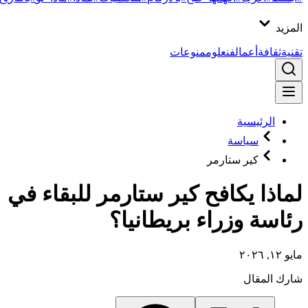
المزيد
تقنية
ثقافة
أعمال
فن
علوم
منوعات
الرئيسية
سياسة
كير ستارمر
لماذا يكافح كير ستارمر للبقاء في
رئاسة وزراء بريطانيا؟
مايو ١٢, ٢٠٢٦
شارك المقال