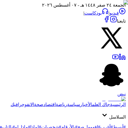
الجمعة ٢٤ صفر ١٤٤٨ هـ - ٠٧ أغسطس ٢٠٢٦
فيديو
|
بودكاست
|
تابعنا
نبض
الرئيسية
جاك العلم
الأخبار
سياسة
رياضة
اقتصاد
صحة
الانفوجرافيك
السلاسل
#أبسط
#أغرب
#افهمها_صح
#بالأرقام
#شخصيات
#لماذا
#ماذا_لو
#بالتاريخ