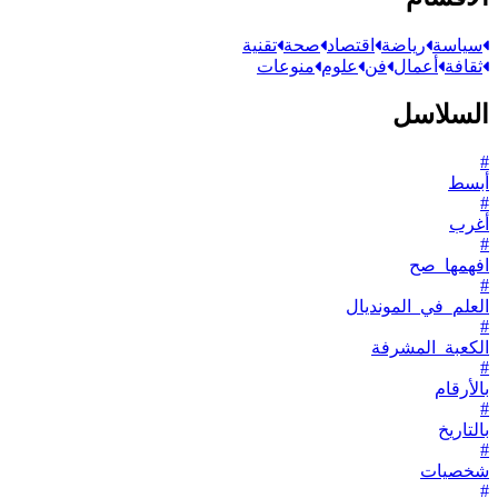
سياسة
رياضة
اقتصاد
صحة
تقنية
ثقافة
أعمال
فن
علوم
منوعات
السلاسل
#
أبسط
#
أغرب
#
افهمها_صح
#
العلم_في_المونديال
#
الكعبة_المشرفة
#
بالأرقام
#
بالتاريخ
#
شخصيات
#