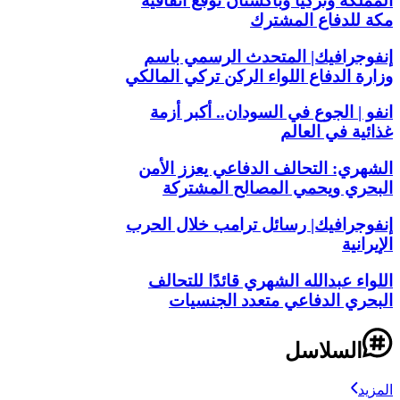
المملكة وتركيا وباكستان توقع اتفاقية
مكة للدفاع المشترك
إنفوجرافيك| المتحدث الرسمي باسم
وزارة الدفاع اللواء الركن تركي المالكي
انفو | الجوع في السودان.. أكبر أزمة
غذائية في العالم
الشهري: التحالف الدفاعي يعزز الأمن
البحري ويحمي المصالح المشتركة
إنفوجرافيك| رسائل ترامب خلال الحرب
الإيرانية
اللواء عبدالله الشهري قائدًا للتحالف
البحري الدفاعي متعدد الجنسيات
السلاسل
المزيد