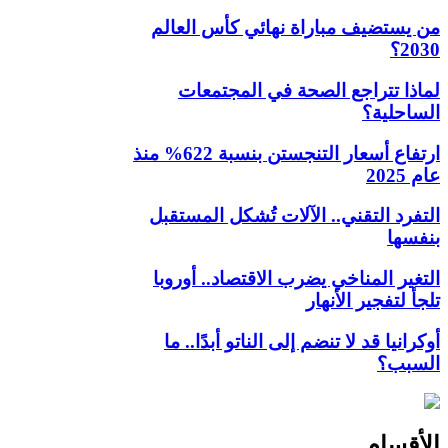
من يستضيف مباراة نهائي كأس العالم
2030؟
لماذا تتراجع الصحة في المجتمعات
الساحلية؟
ارتفاع أسعار التنجستن بنسبة 622% منذ
عام 2025
التفرد التقني.. الآلات تُشكل المستقبل
بنفسها
التغير المناخي يضرب الاقتصاد.. أوروبا
تلجأ لتفجير الأنهار
أوكرانيا قد لا تنضم إلى الناتو أبدًا.. ما
السبب؟
الأقسام