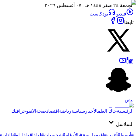
الجمعة ٢٤ صفر ١٤٤٨ هـ - ٠٧ أغسطس ٢٠٢٦
فيديو
|
بودكاست
|
تابعنا
نبض
الرئيسية
جاك العلم
الأخبار
سياسة
رياضة
اقتصاد
صحة
الانفوجرافيك
السلاسل
#أبسط
#أغرب
#افهمها_صح
#بالأرقام
#شخصيات
#لماذا
#ماذا_لو
#بالتاريخ