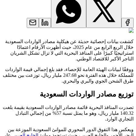
كشفت بيانات إحصائية حديثة عن هيكلية مصادر الواردات السعودية
خلال الربع الرابع من عام 2025، حيث أظهرت الأرقام اعتمادًا
استراتيجيًا كبيرًا على المنافذ البحرية التي لا تزال تشكل الشريان
التاجر الأكبر للاقتصاد الوطني.
ووفقًا لبيانات الهيئة العامة للإحصاء، فقد بلغ إجمالي قيمة الواردات
للمملكة خلال هذه الفترة نحو 247.68 مليار ريال، توزعت بين مختلف
طرق الشحن الجوي والبري والبحري.
توزيع مصادر الواردات السعودية
تصدرت المنافذ البحرية قائمة مصادر الواردات السعودية بقيمة بلغت
140.32 مليار ريال، وهو ما يمثل نسبة 57% من إجمالي التبادل
التجاري الوارد.
ويعكس هذا التفوق الدور المحوري للموانئ السعودية الموزعة بين
البحر الأحمر والخليج العربي، حيث تستحوذ موانئ
الخليج العربي
على