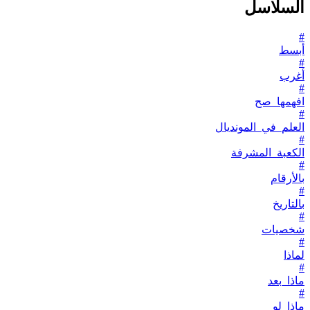
السلاسل
#
أبسط
#
أغرب
#
افهمها_صح
#
العلم_في_المونديال
#
الكعبة_المشرفة
#
بالأرقام
#
بالتاريخ
#
شخصيات
#
لماذا
#
ماذا_بعد
#
ماذا_لو