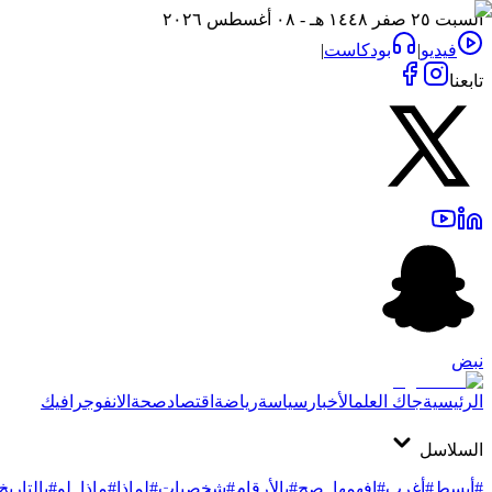
السبت ٢٥ صفر ١٤٤٨ هـ - ٠٨ أغسطس ٢٠٢٦
فيديو
|
بودكاست
|
تابعنا
نبض
الرئيسية
جاك العلم
الأخبار
سياسة
رياضة
اقتصاد
صحة
الانفوجرافيك
السلاسل
#أبسط
#أغرب
#افهمها_صح
#بالأرقام
#شخصيات
#لماذا
#ماذا_لو
#بالتاريخ