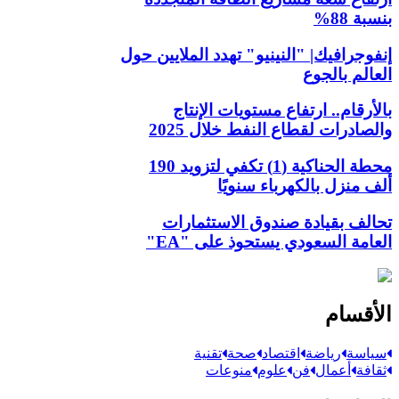
بنسبة 88%
إنفوجرافيك| "النينيو" تهدد الملايين حول
العالم بالجوع
بالأرقام.. ارتفاع مستويات الإنتاج
والصادرات لقطاع النفط خلال 2025
محطة الحناكية (1) تكفي لتزويد 190
ألف منزل بالكهرباء سنويًا
تحالف بقيادة صندوق الاستثمارات
العامة السعودي يستحوذ على "EA"
الأقسام
سياسة
رياضة
اقتصاد
صحة
تقنية
ثقافة
أعمال
فن
علوم
منوعات