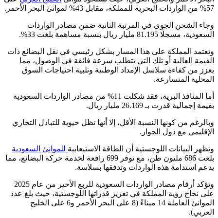
57% من الواردات البحرية للمملكة، مقابل 43% لموانئ البحر الأحمر.
وجاء الشحن الجوي في المرتبة الثانية ضمن مصادر الواردات
السعودية، مسجلًا 81.195 مليار ريال بنسبة مساهمة بلغت 33%.
وتعتمد المملكة على هذا المسار بشكل رئيسي في نقل البضائع ذات
القيمة العالية أو تلك التي تتطلب سرعة فائقة في الوصول، مما
يعزز من كفاءة سلاسل الإمداد الوطنية وتلبية احتياجات السوق
المحلية المتسارعة.
أما المنافذ البرية، فقد شكلت 11% من مصادر الواردات السعودية
بقيمة إجمالية قدرت بـ 26.169 مليار ريال.
وبالرغم من كونها النسبة الأقل، إلا أنها تظل حيوية للتبادل التجاري
الإقليمي مع دول الجوار.
وتظهر البيانات اللوجستية أن الطاقة الاستيعابية
للموانئ السعودية
بلغت 686 مليون طن، مع توفر 699 رافعة لخدمة حركة البضائع، مما
يدعم استدامة هذه الواردات وتدفقها بسلاسة.
وتؤكد أرقام مصادر الواردات السعودية للربع الأخير من عام 2025
على نجاح رؤية المملكة في تعزيز قدراتها اللوجستية، حيث بلغ عدد
الموانئ العاملة 14 ميناءً (8 على البحر الأحمر و6 على الخليج
العربي).