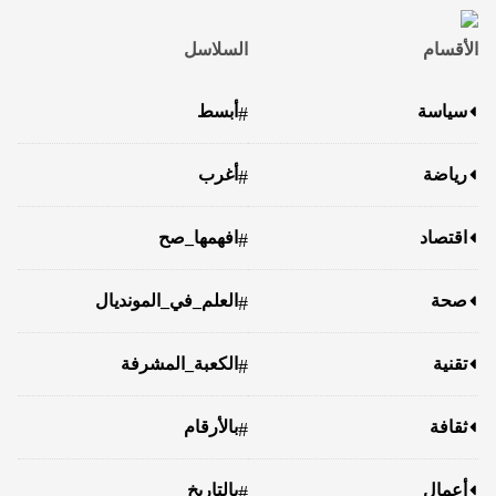
الأقسام
السلاسل
سياسة
أبسط
#
رياضة
أغرب
#
اقتصاد
افهمها_صح
#
صحة
العلم_في_المونديال
#
تقنية
الكعبة_المشرفة
#
ثقافة
بالأرقام
#
أعمال
بالتاريخ
#