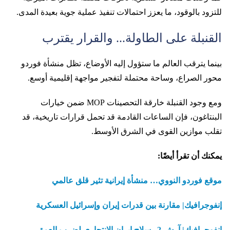
للتزود بالوقود، ما يعزز احتمالات تنفيذ عملية جوية بعيدة المدى.
القنبلة على الطاولة... والقرار يقترب
بينما يترقب العالم ما ستؤول إليه الأوضاع، تظل منشأة فوردو
محور الصراع، وساحة محتملة لتفجير مواجهة إقليمية أوسع.
ومع وجود القنبلة خارقة التحصينات MOP ضمن خيارات
البنتاغون، فإن الساعات القادمة قد تحمل قرارات تاريخية، قد
تقلب موازين القوى في الشرق الأوسط.
يمكنك أن تقرأ أيضًا:
موقع فوردو النووي… منشأة إيرانية تثير قلق عالمي
إنفوجرافيك| مقارنة بين قدرات إيران وإسرائيل العسكرية
إنفوجرافيك| آرش-2.. سلاح إيران الانتحاري لضرب العمق