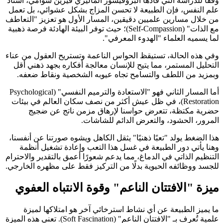
وفقًا للدراسة التي قادها البروفيسور الماليزي فيرين سوامي، أستاذ
علم النفس، فإن الطبيعة لا تحسن المزاج بشكل عشوائي، بل تعمل
من خلال مسارين علميين دقيقين، المسار الأول هو تعزيز "التعاطف
مع الذات" (Self-Compassion)؛ حيث توفر البيئة الهادئة فرصة ذهبية
لما يسميه العلماء "الهدوء المعرفي".
وفي هذه الحالة، تستيقظ الحواس الناعمة وتستريح العقول من عناء
التحليل المستمر، مما يتيح للإنسان معالجة أفكاره بجهد ذهني أقل
وبمزيد من اللطف والتسامح تجاه عيوبه الشخصية ونقاط ضعفه.
أما المسار الثاني فهو "الاستعادة والترميم النفسي" (Psychological
Restoration)، في ظل عيش أكثر من نصف سكان العالم في بيئات
حضرية مكتظة، تتعرض حواسنا لإرهاق مزمن ناتج عن ضجيج
المرور، الحشود، والتعرض الدائم للشاشات.
هذا الضغط يولد "تعبًا ذهنيًا" يثقل الكاهل ويشوه صورتنا عن أنفسنا،
وهنا يأتي دور الطبيعة في غسل هذا التعب وإعادة تشغيل أنظمة
التنظيم الذاتي في الدماغ، مما يدعم شعورًا أعمق بالتقدير والاحترام
للجسد ووظائفه الحيوية بدلًا من التركيز فقط على مظهره الخارجي.
ميزة "الافتتان الناعم" وقوة الانتباه العفوي
ما يميز الطبيعة عن أي نشاط استرخائي آخر هو امتلاكها لميزة
علمية تُعرف بـ "الافتتان الناعم" (Soft Fascination). تعني هذه الميزة