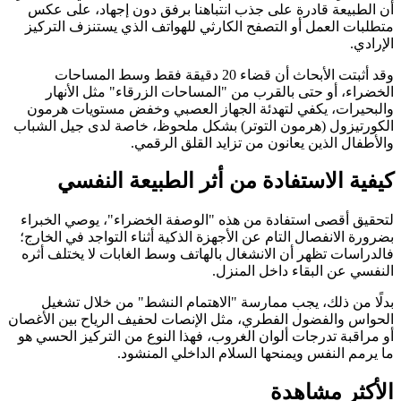
أن الطبيعة قادرة على جذب انتباهنا برفق دون إجهاد، على عكس
متطلبات العمل أو التصفح الكارثي للهواتف الذي يستنزف التركيز
الإرادي.
وقد أثبتت الأبحاث أن قضاء 20 دقيقة فقط وسط المساحات
الخضراء، أو حتى بالقرب من "المساحات الزرقاء" مثل الأنهار
والبحيرات، يكفي لتهدئة الجهاز العصبي وخفض مستويات هرمون
الكورتيزول (هرمون التوتر) بشكل ملحوظ، خاصة لدى جيل الشباب
والأطفال الذين يعانون من تزايد القلق الرقمي.
كيفية الاستفادة من أثر الطبيعة النفسي
لتحقيق أقصى استفادة من هذه "الوصفة الخضراء"، يوصي الخبراء
بضرورة الانفصال التام عن الأجهزة الذكية أثناء التواجد في الخارج؛
فالدراسات تظهر أن الانشغال بالهاتف وسط الغابات لا يختلف أثره
النفسي عن البقاء داخل المنزل.
بدلًا من ذلك، يجب ممارسة "الاهتمام النشط" من خلال تشغيل
الحواس والفضول الفطري، مثل الإنصات لحفيف الرياح بين الأغصان
أو مراقبة تدرجات ألوان الغروب، فهذا النوع من التركيز الحسي هو
ما يرمم النفس ويمنحها السلام الداخلي المنشود.
الأكثر مشاهدة