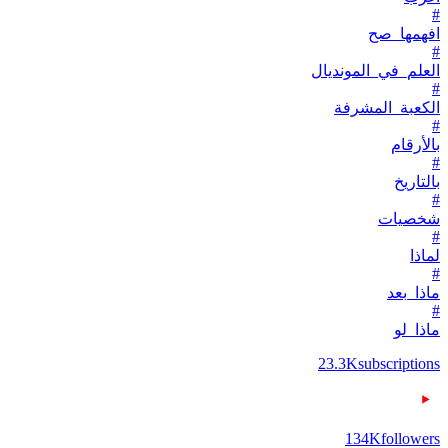
#
افهمها_صح
#
العلم_في_المونديال
#
الكعبة_المشرفة
#
بالأرقام
#
بالتاريخ
#
شخصيات
#
لماذا
#
ماذا_بعد
#
ماذا_لو
23.3K
subscriptions
134K
followers