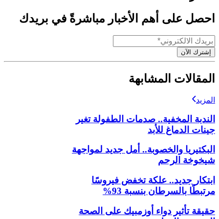
احصل على أهم الأخبار مباشرةً في بريدك
إشترك الآن
المقالات المشابهة
المزيد
الندبة المخفية.. صدمات الطفولة تغير
جينات الدماغ للأبد
البكتيريا والخصوبة.. أمل جديد لمواجهة
شيخوخة الرحم
ابتكار جديد.. علكة تخفض فيروسًا
مرتبطًا بالسرطان بنسبة 93%
حقيقة تأثير دواء أوزمبيك على الصحة