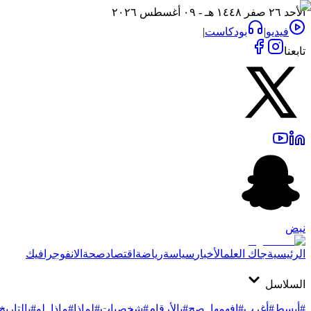
الأحد ٢٦ صفر ١٤٤٨ هـ - ٠٩ أغسطس ٢٠٢٦
فيديو
|
بودكاست
|
تابعنا
نبض
الرئيسية
جاك العلم
الأخبار
سياسة
رياضة
اقتصاد
صحة
الانفوجرافيك
السلاسل
#أبسط
#أغرب
#افهمها_صح
#بالأرقام
#شخصيات
#لماذا
#ماذا_لو
#بالتاريخ