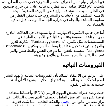
فيها جراثيم نباتية من اختراق الجسم البشري؛ ففي جانب الفطريات،
سُجلت عام 2023 إصابة عالم فطريات نباتية عانى من خراج صديدي
في الحلق بسبب استنشاقه أبواغ فطر "الورقة الفضية" نتيجة
تلامسه المكثف مع الأخشاب والمشروم، حيث تمكن الفطر من
مقاومة المناعة والنجاة في حرارة الجسم المرتفعة قبل تعافيه
بالمضادات.
أما في جانب البكتيريا الانتهازية، فإنها تستهدف في الحالات النادرة
ذوي المناعة الضعيفة وتنتشر غالبًا عبر الأدوات الطبية في
المستشفيات مثل بكتيريا "Pantoea agglomerans" الكارثة للأرز
والذرة والتي قد تكون قاتلة إذا وصلت للدم، وبكتيريا "Pseudomonas
aeruginosa" المسببة للعفن الناعم في الخس والبطاطس والتي
تصيب الرئتين والدم والسرطان والإيدز وغيرهم.
الفيروسات النباتية
على الرغم من الاعتقاد السائد بأن الفيروسات النباتية لا تهدد البشر
لعدم امتلاكها الآلية المناسبة لاختراق الخلايا البشرية إلا أن أدلة
جديدة بدأت تثير القلق.
حيث رصد خبراء الحمض النووي الريبي (RNA) وأجسامًا مضادة
نوعية لفيروس "تبرقش الفلفل الخفيف" الذي يصيب النباتات، في
براز مصابين عانوا من
الحمى
والحكة الجلدية، مما يثبت قدرته