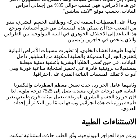
عن هذه الأمراض، فهي تسبب حوالي 85% من إجمالي أمراض
النباتات، بحسب موقع "لايف ساينس".
وبناءً على المعطيات العلمية لحركة ووظائف الجسم البشري، يبدو
من الصعب جدًا أن تتمكن هذه المسببات من غزو أجسادنا، ويرجع
هذا التباعد إلى الاختلاف الجوهري في البنية البيولوجية بين الطرفين
والذي يتلخص في حاجزين رئيسيين.
أولهما طبيعة الغشاء الخلوي، إذ تطورت مسببات الأمراض النباتية
لِتخترق الجدران السميكة والصلبة المكونة من السليلوز داخل
النباتات، في حين تُحمى الخلايا البشرية بأغشية دهنية مبطنة
بمستقبلات بروتينية قادرة على تحفيز استجابة مناعية فورية وهي
أدوات لا تملك المسببات النباتية القدرة على اختراقها.
وثانيهما عامل الحرارة، حيث تعيش معظم الفطريات والبكتيريا
النباتية في درجات حرارة معتدلة تصل إلى 7525 درجة مئوية، لذا
فإن حرارة الجسم البشري المرتفعة تعمل بمثابة فرن طبيعي يغير
طبيعة بروتينات هذه الجراثيم ويمنعها تمامًا من التكاثر أو إحداث
العدوى.
الاستثناءات الطبية
ورغم قوة الحواجز البيولوجية، وثّق الطب حالات استثنائية تمكنت