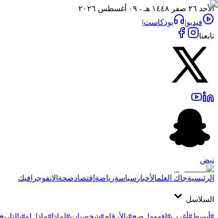
الأحد ٢٦ صفر ١٤٤٨ هـ - ٠٩ أغسطس ٢٠٢٦
فيديو
|
بودكاست
|
تابعنا
نبض
الرئيسية
جاك العلم
الأخبار
سياسة
رياضة
اقتصاد
صحة
الانفوجرافيك
السلاسل
#أبسط
#أغرب
#افهمها_صح
#بالأرقام
#شخصيات
#لماذا
#ماذا_لو
#بالتاريخ