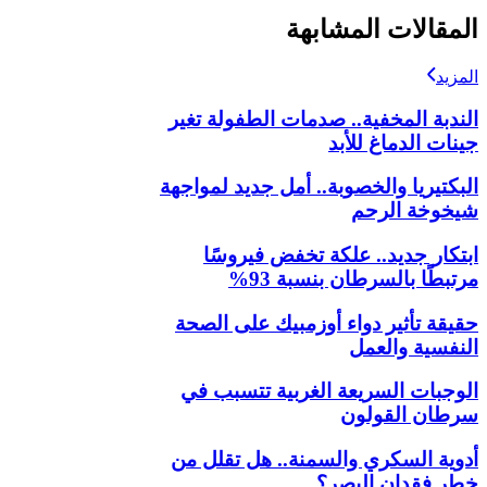
المقالات المشابهة
المزيد
الندبة المخفية.. صدمات الطفولة تغير
جينات الدماغ للأبد
البكتيريا والخصوبة.. أمل جديد لمواجهة
شيخوخة الرحم
ابتكار جديد.. علكة تخفض فيروسًا
مرتبطًا بالسرطان بنسبة 93%
حقيقة تأثير دواء أوزمبيك على الصحة
النفسية والعمل
الوجبات السريعة الغربية تتسبب في
سرطان القولون
أدوية السكري والسمنة.. هل تقلل من
خطر فقدان البصر؟