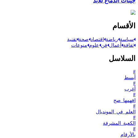
جينات الدماغ للأبد
الأقسام
سياسة
رياضة
اقتصاد
صحة
تقنية
ثقافة
أعمال
فن
علوم
منوعات
السلاسل
#
أبسط
#
أغرب
#
افهمها_صح
#
العلم_في_المونديال
#
الكعبة_المشرفة
#
بالأرقام