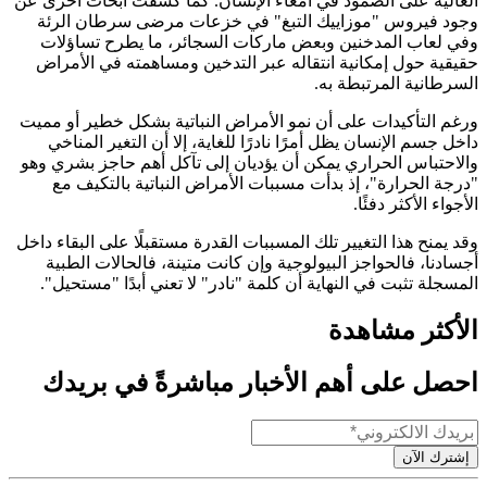
العالية على الصمود في أمعاء الإنسان. كما كشفت أبحاث أخرى عن
وجود فيروس "موزاييك التبغ" في خزعات مرضى سرطان الرئة
وفي لعاب المدخنين وبعض ماركات السجائر، ما يطرح تساؤلات
حقيقية حول إمكانية انتقاله عبر التدخين ومساهمته في الأمراض
السرطانية المرتبطة به.
ورغم التأكيدات على أن نمو الأمراض النباتية بشكل خطير أو مميت
داخل جسم الإنسان يظل أمرًا نادرًا للغاية، إلا أن التغير المناخي
والاحتباس الحراري يمكن أن يؤديان إلى تآكل أهم حاجز بشري وهو
"درجة الحرارة"، إذ بدأت مسببات الأمراض النباتية بالتكيف مع
الأجواء الأكثر دفئًا.
وقد يمنح هذا التغيير تلك المسببات القدرة مستقبلًا على البقاء داخل
أجسادنا، فالحواجز البيولوجية وإن كانت متينة، فالحالات الطبية
المسجلة تثبت في النهاية أن كلمة "نادر" لا تعني أبدًا "مستحيل".
الأكثر مشاهدة
احصل على أهم الأخبار مباشرةً في بريدك
إشترك الآن