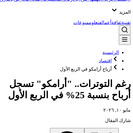
المزيد
تقنية
ثقافة
أعمال
فن
علوم
منوعات
الرئيسية
اقتصاد
أرباح أرامكو في الربع الأول
رغم التوترات.. "أرامكو" تسجل
أرباح بنسبة 25% في الربع الأول
مايو ١٠, ٢٠٢٦
شارك المقال