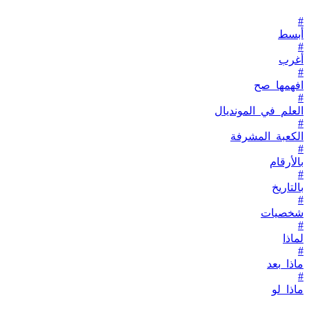
#
أبسط
#
أغرب
#
افهمها_صح
#
العلم_في_المونديال
#
الكعبة_المشرفة
#
بالأرقام
#
بالتاريخ
#
شخصيات
#
لماذا
#
ماذا_بعد
#
ماذا_لو