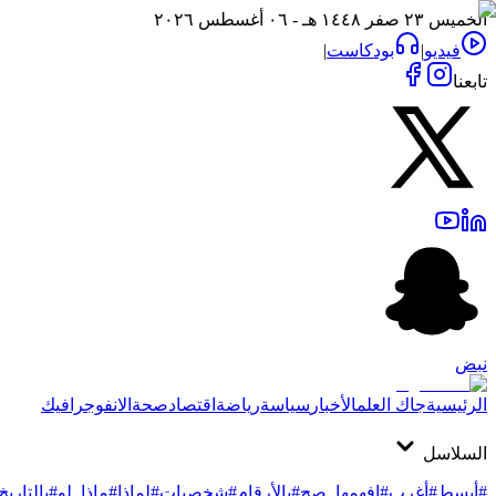
الخميس ٢٣ صفر ١٤٤٨ هـ - ٠٦ أغسطس ٢٠٢٦
فيديو
|
بودكاست
|
تابعنا
نبض
الرئيسية
جاك العلم
الأخبار
سياسة
رياضة
اقتصاد
صحة
الانفوجرافيك
السلاسل
#أبسط
#أغرب
#افهمها_صح
#بالأرقام
#شخصيات
#لماذا
#ماذا_لو
#بالتاريخ