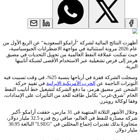
أظهرت النتائج المالية لشركة "أرامكو السعودية" عن الربع الأول من
عام 2026 مرونة استثنائية في مواجهة الاضطرابات الجيوسياسية،
حيث تمكنت عملاقة النفط العالمية من تحويل التحديات في مضيق
هرمز إلى فرص تشغيلية عبر الاستخدام الأقصى لشبكة أنابيبها
البرية.
وسجلت الشركة قفزة في أرباحها بنسبة 25%، في وقت تسببت فيه
التوترات الناجمة عن
الحرب الأمريكية الإيرانية
في تقييد حركة
الشحن عبر مضيق هرمز، ما دفع الشركة لتشغيل خط أنابيب النفط
الخام "شرق-غرب" بكامل طاقته للحد من التأثيرات على الإمدادات،
وفقا لوكالة رويترز.
وخلال الأشهر الثلاثة المنتهية في 31 مارس، حققت أرامكو -أكبر
شركة مصدّرة للنفط في العالم- صافي ربح قدره 32.5 مليار دولار،
متجاوزةً بذلك تقديرات إجماع المحللين في "LSEG" البالغة 30.95
مليار دولار.