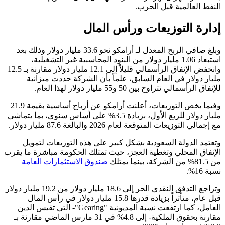
النفط العالمية قبل الحرب.
إدارة التوزيعات ورأس المال
وبلغ صافي الربح المعدل لـ أرامكو نحو 33.6 مليار دولار وذلك بعد
استبعاد 1.06 مليار دولار من البنود المحاسبية غير التشغيلية،
وانخفض الإنفاق الرأسمالي قليلاً إلى 12.1 مليار دولار مقارنة بـ 12.5
مليار دولار في العام السابق، علماً بأن الشركة حددت ميزانية
للإنفاق الرأسمالي تتراوح بين 50 و55 مليار دولار لهذا العام.
وفيما يخص التوزيعات، أعلنت أرامكو عن أرباح أساسية بقيمة 21.9
مليار دولار للربع الأول، بزيادة 3.5% على أساس سنوي، بما يتماشى
مع إجمالي التوزيعات المتوقعة لعام 2026 والبالغة 87.6 مليار دولار.
وتعتمد الدولة السعودية بشكل كبير على هذه التوزيعات لتمويل
الإنفاق المحلي وتغطية العجز، حيث تمتلك الحكومة مباشرة ما يقرب
من 81.5% من الشركة، بينما يمتلك
صندوق الاستثمارات العامة
نسبة 16%.
وتراجع التدفق النقدي الحر إلى 18.6 مليار دولار من 19.2 مليار دولار
قبل عام، متأثراً بزيادة قدرها 15.8 مليار دولار في رأس المال
العامل، كما ارتفعت نسبة المديونية "Gearing"- التي تقيس الدين
مقارنة بحقوق الملكية- إلى 4.8% في 31 مارس الماضي مقارنة بـ