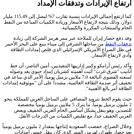
ارتفاع الإيرادات وتدفقات الإمداد
كما ارتفع إجمالي الإيرادات بنسبة تقارب 7% ليصل إلى 115.49 مليار
دولار، وذلك نتيجة لارتفاع الأسعار وزيادة الكميات المباعة من النفط
الخام والمنتجات المكررة والكيميائية.
وقد دفع حصار إيران للملاحة عبر ممر هرمز الشركة إلى زيادة
تدفقات النفط
من ساحلها الشرقي إلى ميناء ينبع على البحر الأحمر
في ظل الصراع الأمريكي الإسرائيلي الذي قلص إمدادات الطاقة
وأدى لارتفاع الأسعار.
وأكد رئيس أرامكو وكبير إدارييها التنفيذيين، أمين الناصر، أن خط
أنابيب "شرق-غرب" أثبت أهميته كشريان إمداد حيوي بعد وصوله
لسعته القصوى البالغة 7.0 ملايين برميل يومياً، الأمر الذي ساعد في
تخفيف أثر صدمة الطاقة العالمية، مشدداً على أن "موثوقية إمدادات
الطاقة أمر بالغ الأهمية".
حيث يقوم الخط بتزويد المصافي على الساحل الغربي للمملكة بنحو
2 مليون برميل يومياً، ما يترك 5 ملايين برميل يومياً مخصصة
للتصدير، وهو ينقل بشكل أساسي الخام العربي الخفيف وبعض
العربي الخفيف جداً، مع تقليص الكميات من الدرجات الأثقل.
وخلال الصراع، خفضت السعودية إنتاجها بمقدار 2 مليون برميل يومياً
بعد حصار طهران لهرمز، الممر الذي كان ينقل خمس إمدادات