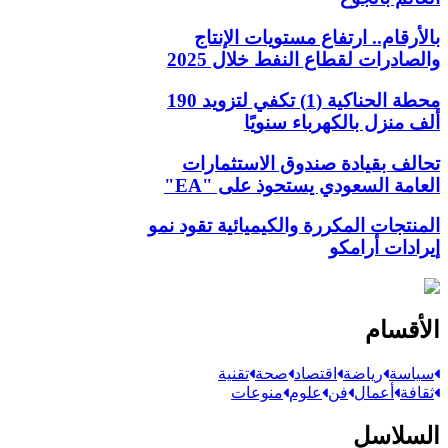
بالأرقام.. ارتفاع مستويات الإنتاج
والصادرات لقطاع النفط خلال 2025
محطة الحناكية (1) تكفي لتزويد 190
ألف منزل بالكهرباء سنويًا
تحالف بقيادة صندوق الاستثمارات
العامة السعودي يستحوذ على "EA"
المنتجات المكررة والكيميائية تقود نمو
إيرادات أرامكو
الأقسام
سياسة
رياضة
اقتصاد
صحة
تقنية
ثقافة
أعمال
فن
علوم
منوعات
السلاسل