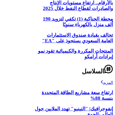
بالأرقام.. ارتفاع مستويات الإنتاج
والصادرات لقطاع النفط خلال 2025
محطة الحناكية (1) تكفي لتزويد 190
ألف منزل بالكهرباء سنويًا
تحالف بقيادة صندوق الاستثمارات
العامة السعودي يستحوذ على "EA"
المنتجات المكررة والكيميائية تقود نمو
إيرادات أرامكو
السلاسل
المزيد
ارتفاع سعة مشاريع الطاقة المتجددة
بنسبة 88%
إنفوجرافيك| "النينيو" تهدد الملايين حول
العالم بالجوع