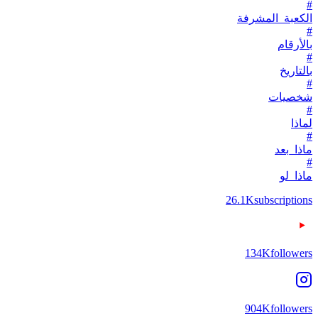
#
الكعبة_المشرفة
#
بالأرقام
#
بالتاريخ
#
شخصيات
#
لماذا
#
ماذا_بعد
#
ماذا_لو
26.1K
subscriptions
134K
followers
904K
followers