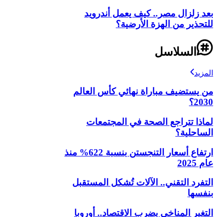
بعد زلزال مصر.. كيف يعمل أندرويد
للتحذير من الهزة الأرضية؟
السلاسل
المزيد
من يستضيف مباراة نهائي كأس العالم
2030؟
لماذا تتراجع الصحة في المجتمعات
الساحلية؟
ارتفاع أسعار التنجستن بنسبة 622% منذ
عام 2025
التفرد التقني.. الآلات تُشكل المستقبل
بنفسها
التغير المناخي يضرب الاقتصاد.. أوروبا