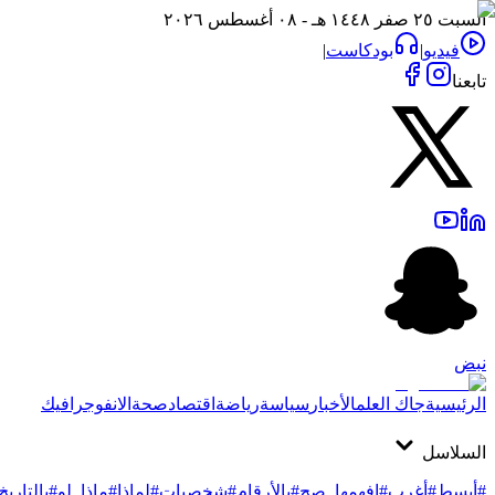
السبت ٢٥ صفر ١٤٤٨ هـ - ٠٨ أغسطس ٢٠٢٦
فيديو
|
بودكاست
|
تابعنا
نبض
الرئيسية
جاك العلم
الأخبار
سياسة
رياضة
اقتصاد
صحة
الانفوجرافيك
السلاسل
#أبسط
#أغرب
#افهمها_صح
#بالأرقام
#شخصيات
#لماذا
#ماذا_لو
#بالتاريخ