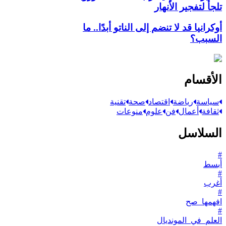
تلجأ لتفجير الأنهار
أوكرانيا قد لا تنضم إلى الناتو أبدًا.. ما
السبب؟
الأقسام
سياسة
رياضة
اقتصاد
صحة
تقنية
ثقافة
أعمال
فن
علوم
منوعات
السلاسل
#
أبسط
#
أغرب
#
افهمها_صح
#
العلم_في_المونديال