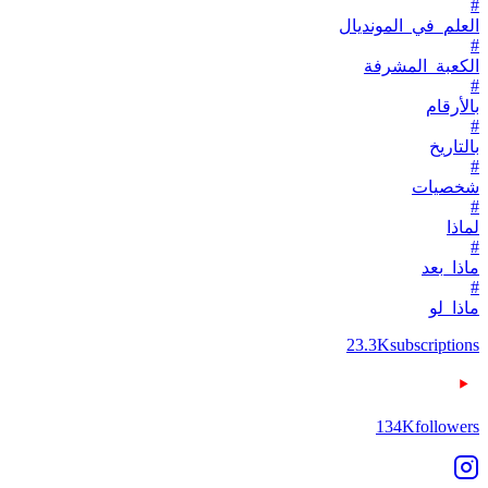
#
العلم_في_المونديال
#
الكعبة_المشرفة
#
بالأرقام
#
بالتاريخ
#
شخصيات
#
لماذا
#
ماذا_بعد
#
ماذا_لو
23.3K
subscriptions
134K
followers