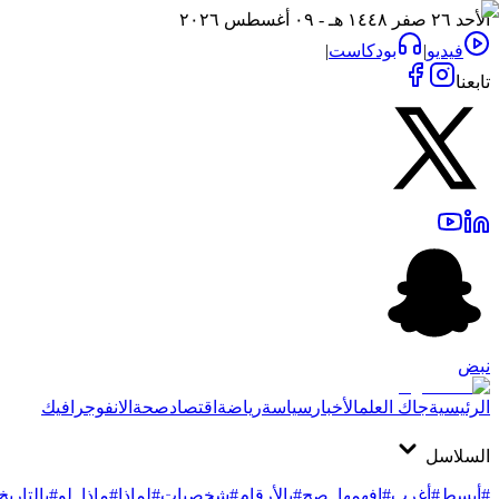
الأحد ٢٦ صفر ١٤٤٨ هـ - ٠٩ أغسطس ٢٠٢٦
فيديو
|
بودكاست
|
تابعنا
نبض
الرئيسية
جاك العلم
الأخبار
سياسة
رياضة
اقتصاد
صحة
الانفوجرافيك
السلاسل
#أبسط
#أغرب
#افهمها_صح
#بالأرقام
#شخصيات
#لماذا
#ماذا_لو
#بالتاريخ