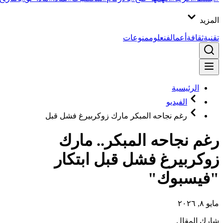
المزيد
تقنية
ثقافة
أعمال
فن
علوم
منوعات
الرئيسية
الفيديو
رغم نجاحه المبكر مارك زوكربيرغ فشل قبل
رغم نجاحه المبكر.. مارك
زوكربيرغ فشل قبل ابتكار
"فيسبوك"
مايو ٨, ٢٠٢٦
شارك المقال