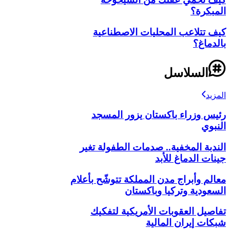
المبكرة؟
كيف تتلاعب المحليات الاصطناعية
بالدماغ؟
السلاسل
المزيد
رئيس وزراء باكستان يزور المسجد
النبوي
الندبة المخفية.. صدمات الطفولة تغير
جينات الدماغ للأبد
معالم وأبراج مدن المملكة تتوشّح بأعلام
السعودية وتركيا وباكستان
تفاصيل العقوبات الأمريكية لتفكيك
شبكات إيران المالية