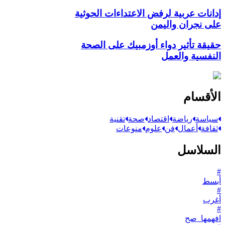
إدانات عربية لرفض الاعتداءات الحوثية
على نجران واليمن
حقيقة تأثير دواء أوزمبيك على الصحة
النفسية والعمل
الأقسام
سياسة
رياضة
اقتصاد
صحة
تقنية
ثقافة
أعمال
فن
علوم
منوعات
السلاسل
#
أبسط
#
أغرب
#
افهمها_صح