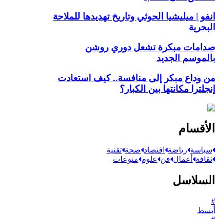
انفو | ميليشيا الحوثي وتاريخ تهديدها للملاحة
البحرية
صدامات مبكرة تشعل دوري روشن
بالموسم الجديد
من وداع مبكر إلى منافسة.. كيف استعادت
إنجلترا مكانتها بين الكبار؟
الأقسام
سياسة
رياضة
اقتصاد
صحة
تقنية
ثقافة
أعمال
فن
علوم
منوعات
السلاسل
#
أبسط