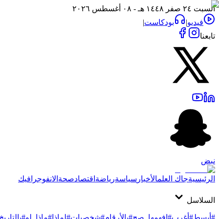
السبت ٢٤ صفر ١٤٤٨ هـ - ٠٨ أغسطس ٢٠٢٦
فيديو
|
بودكاست
|
تابعنا
نبض
الرئيسية
جاك العلم
الأخبار
سياسة
رياضة
اقتصاد
صحة
الانفوجرافيك
السلاسل
#أبسط
#أغرب
#افهمها_صح
#بالأرقام
#شخصيات
#لماذا
#ماذا_لو
#بالتاريخ