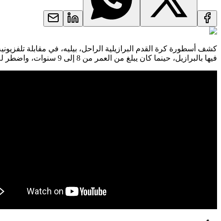
كشف أسطورة كرة القدم البرازيلية الراحل، بيليه، في مقابلة تلفزيون
فيها بالبرازيل، حينما كان يبلغ من العمر من 8 إلى 9 سنوات، واضطر للانخراط في شجار مع طفل آخر بسبب مناداته بغير "إدسون".