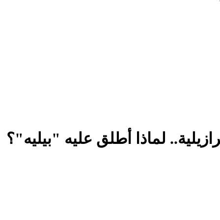
زيلية.. لماذا أطلق عليه "بيليه"؟