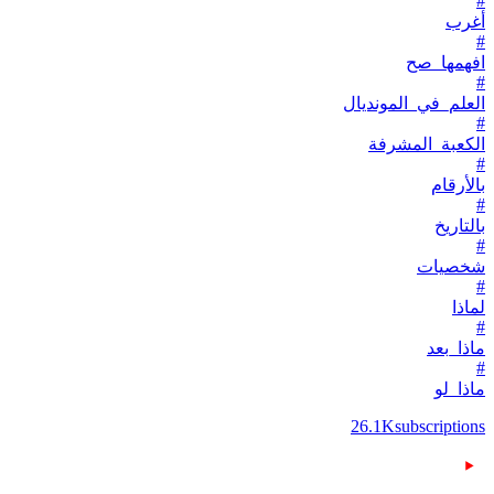
#
أغرب
#
افهمها_صح
#
العلم_في_المونديال
#
الكعبة_المشرفة
#
بالأرقام
#
بالتاريخ
#
شخصيات
#
لماذا
#
ماذا_بعد
#
ماذا_لو
26.1K
subscriptions