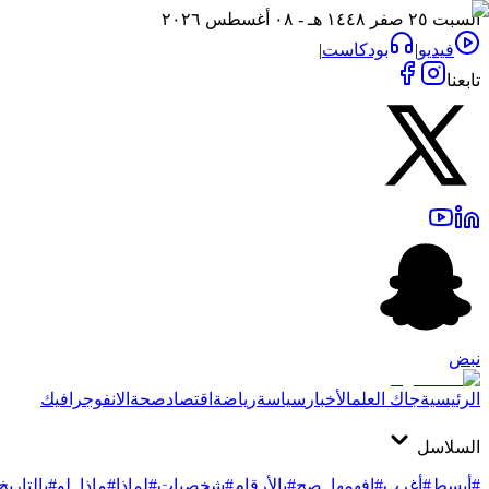
السبت ٢٥ صفر ١٤٤٨ هـ - ٠٨ أغسطس ٢٠٢٦
فيديو
|
بودكاست
|
تابعنا
نبض
الرئيسية
جاك العلم
الأخبار
سياسة
رياضة
اقتصاد
صحة
الانفوجرافيك
السلاسل
#أبسط
#أغرب
#افهمها_صح
#بالأرقام
#شخصيات
#لماذا
#ماذا_لو
#بالتاريخ