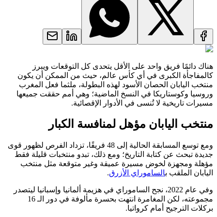
هناك دائمًا فريق واحد على الأقل يتحدى كل التوقعات ويبرز
كالمفاجأة الكبرى في أي كأس عالم، حيث من الممكن أن يكون
منتخب اليابان الحصان الأسود لهذه البطولة، ملثما فعل المغرب
وروسيا وكوستاريكا في النسخ الماضية؛ وهي أمم حققت جميعها
مسيرات تاريخية لا تُنسى في الأدوار الإقصائية.
منتخب اليابان مؤهل لمنافسة الكبار
ومع توسع المسابقة الحالية إلى 48 فريقًا، تزداد الفرص لظهور قوى
جديدة تبحث عن كتابة التاريخ؛ ومع ذلك، تبدو منتخبات قليلة فقط
مؤهلة ومجهزة لخوض مسيرة عميقة وغير متوقعة مثل منتخب
اليابان الملقب ب
الساموراي الأزرق
.
وفي عام 2022، نجح الساموراي في هزيمة ألمانيا وإسبانيا ليتصدر
مجموعته، لكن المغامرة انتهت بحسرة مألوفة في دور الـ 16
بركلات الترجيح أمام كرواتيا.