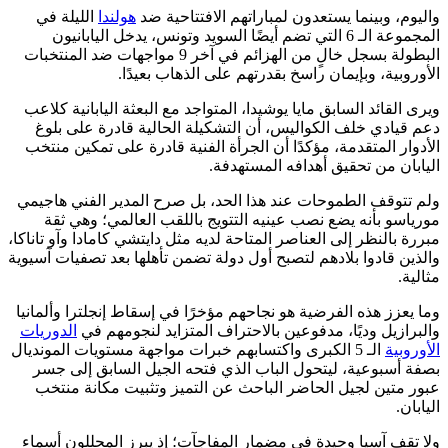
واليوم، وبينما يستعدون لمباراتهم الافتتاحية ضد
هولندا
الليلة في
المجموعة الـ 6 التي تضم أيضًا السويد وتونس، يدخل اليابانيون
البطولة بسجل خالٍ من الهزائم في آخر 9 مواجهات ضد المنتخبات
الأوروبية، وبإيمان راسخ بقدرتهم على الذهاب بعيدًا.
ويرى القائد السابق مايا يوشيدا، المتواجد مع البعثة اليابانية كلاعب
دعم قيادي خلف الكواليس، أن التشكيلة الحالية قادرة على بلوغ
الأدوار المتقدمة، مؤكدًا أن الجرأة الفنية قادرة على تمكين منتخب
اليابان من تحقيق أهدافه المستهدفة.
ولم تتوقف الطموحات عند هذا الحد، بل صرح المدير الفني هاجيمي
مورياسو بأنه يضع نصب عينيه التتويج باللقب العالمي؛ وهي ثقة
مبررة بالنظر إلى العناصر المتاحة لديه مثل دايتشي كامادا وآو تاناكا،
والذين قادوا بلادهم لتصبح أول دولة تضمن تأهلها بعد تصفيات آسيوية
مثالية.
وما يعزز هذه الفرضية هو نجاحهم مؤخرًا في إسقاط إنجلترا وألمانيا
والبرازيل وديًا، مدفوعين بالاحتراف المتزايد لنجومهم في
الدوريات
الأوروبية
الـ 5 الكبرى واكتسابهم خبرات مواجهة مستويات المونديال
بصفة أسبوعية، ليتحول الباب الذي فتحه الجيل السابق إلى جسر
عبور متين لجيل الحاضر الباحث عن التميز وتثبيت مكانة منتخب
اليابان.
ولا تقف آسيا وحيدة في مضمار المفاجآت؛ إذ يبرز المحللون أسماء