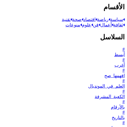
الأقسام
سياسة
رياضة
اقتصاد
صحة
تقنية
ثقافة
أعمال
فن
علوم
منوعات
السلاسل
#
أبسط
#
أغرب
#
افهمها_صح
#
العلم_في_المونديال
#
الكعبة_المشرفة
#
بالأرقام
#
بالتاريخ
#