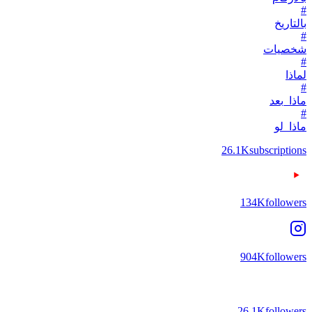
#
بالتاريخ
#
شخصيات
#
لماذا
#
ماذا_بعد
#
ماذا_لو
26.1K
subscriptions
134K
followers
904K
followers
26.1K
followers