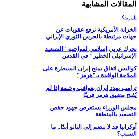
المقالات المشابهة
المزيد
الخزانة الأمريكية ترفع عقوبات عن
جهات مرتبطة بالحرس الثوري الإيراني
تحرك عربي إسلامي لمواجهة "التصعيد
الإسرائيلي الخطير" في القدس
كواليس اتفاق يمنح إيران السيطرة على
الملاحة الوافدة بـ"هرمز"
ترامب يهدد إيران بعواقب وخيمة إذا لم
يُفتح مضيق هرمز قريبًا
مجلس الوزراء يستعرض جهود خفض
التصعيد بالمنطقة
أوكرانيا قد لا تنضم إلى الناتو أبدًا.. ما
السبب؟