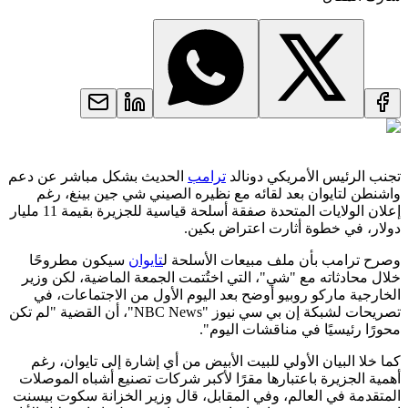
تجنب الرئيس الأمريكي دونالد
ترامب
الحديث بشكل مباشر عن دعم
واشنطن لتايوان بعد لقائه مع نظيره الصيني شي جين بينغ، رغم
إعلان الولايات المتحدة صفقة أسلحة قياسية للجزيرة بقيمة 11 مليار
دولار، في خطوة أثارت اعتراض بكين.
وصرح ترامب بأن ملف مبيعات الأسلحة ل
تايوان
سيكون مطروحًا
خلال محادثاته مع "شي"، التي اختُتمت الجمعة الماضية، لكن وزير
الخارجية ماركو روبيو أوضح بعد اليوم الأول من الاجتماعات، في
تصريحات لشبكة إن بي سي نيوز "NBC News"، أن القضية "لم تكن
محورًا رئيسيًا في مناقشات اليوم".
كما خلا البيان الأولي للبيت الأبيض من أي إشارة إلى تايوان، رغم
أهمية الجزيرة باعتبارها مقرًا لأكبر شركات تصنيع أشباه الموصلات
المتقدمة في العالم، وفي المقابل، قال وزير الخزانة سكوت بيسنت