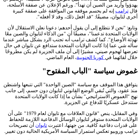
يهدؤوا وأريد من الصين أن تهدأ". ورغم الإعلان عن صفقة الأسلحة،
قال
ترامب
إنه لم يحسم موقفه من الموافقة على صفقة كبيرة
أخرى لتايوان، مضيفًا: "قد أفعل ذلك، وقد لا أفعله".
وتابع: "نحن لا نتطلع إلى أن يقول أحدهم: دعونا نعلن الاستقلال لأن
الولايات المتحدة تدعمنا"، مضيفًا أن "من الذكاء لتايوان والصين معًا
تهدئة الأوضاع". كما كشف ترامب أنه تجنب الرد بشكل مباشر عندما
سأله شي عما إذا كانت الولايات المتحدة ستدافع عن تايوان في حال
تعرضها لهجوم صيني، مشيرًا إلى أن ملف الجزيرة لم يكن مطروحًا
خلال لقائهما في
كوريا الجنوبية
، العام الماضي.
غموض سياسة "الباب المفتوح"
يتوافق هذا الموقف مع سياسة "الصين الواحدة" التي تتبعها واشنطن
منذ عقود، والتي تُبقي الوضع القانوني لتايوان دون حسم، إلى جانب
نهج "الغموض الاستراتيجي" بشأن ما إذا كانت الولايات المتحدة
ستتدخل عسكريًا للدفاع عن الجزيرة.
وفي المقابل، ينص "قانون العلاقات مع تايوان لعام 1979" على أن
الولايات المتحدة ستوفر لتايوان الوسائل الدفاعية اللازمة للحفاظ
على قدرات دفاعية كافية. من جهتها، اعتبرت
تايوان
أن تصريحات
ترامب وروبيو تعكس استمرار السياسة الأمريكية الحالية دون تغيير.