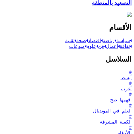
التصعيد بالمنطقة
الأقسام
سياسة
رياضة
اقتصاد
صحة
تقنية
ثقافة
أعمال
فن
علوم
منوعات
السلاسل
#
أبسط
#
أغرب
#
افهمها_صح
#
العلم_في_المونديال
#
الكعبة_المشرفة
#
بالأرقام