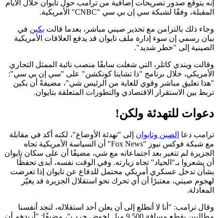
إنه يتوقع صدور تصريحات إضافية من ترامب حول تايوان خلال الأيام
المقبلة، وفقًا لشبكة سي إن بي سي "CNBC" الأمريكية.
وجاء ذلك بالتزامن مع تحذير صيني مباشر، بعدما قالت
بكين
في
بيان رسمي إن سوء إدارة ملف تايوان قد يدفع العلاقات الأمريكية
الصينية إلى "خطر شديد".
وقالت ويندي كاتلر، التي شغلت سابقًا منصب نائبة الممثل التجاري
الأمريكي، خلال برنامج "ذا تشاينا كونكشن" على "سي إن بي سي":
"هذا تعليق مباشر وقوي للغاية من الرئيس شي"، مضيفةً أن بكين
تربط بين الاستقرار الاقتصادي والتطورات المتعلقة بتايوان.
دعوات للتهدئة ولكن!
ترامب دعا
الصين وتايوان
إلى "تهدئة الأوضاع"، لكنه أكد في مقابلة
مع شبكة فوكس نيوز "Fox News" أن السياسة الأمريكية تجاه
الجزيرة لم تتغير بعد اجتماعاته مع شي، مضيفًا أن على سكان تايوان
أن يشعروا بـ"الحياد" تجاه زيارته. وفي الوقت نفسه، أبدى تحفظًا
بشأن تدخل عسكري أمريكي محتمل للدفاع عن تايوان إذا تعرضت
لهجوم صيني، معتبرًا أن أي تحرك نحو استقلال الجزيرة قد يغيّر
المعادلة.
وقال ترامب: "أنا لا أتطلع إلى أن يعلن أحد استقلاله، لنجد أنفسنا
مطالبين بقطع مسافة 9.500 ميل لخوض حرب"، مضيفًا: "أريدهم أن