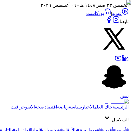
الخميس ٢٣ صفر ١٤٤٨ هـ - ٠٦ أغسطس ٢٠٢٦
فيديو
|
بودكاست
|
تابعنا
نبض
الرئيسية
جاك العلم
الأخبار
سياسة
رياضة
اقتصاد
صحة
الانفوجرافيك
السلاسل
#أبسط
#أغرب
#افهمها_صح
#بالأرقام
#شخصيات
#لماذا
#ماذا_لو
#بالتاريخ