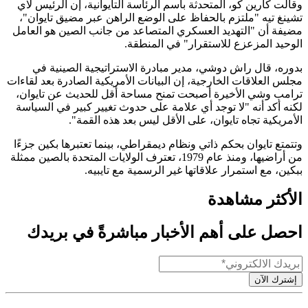
وقالت كارين كو، المتحدثة باسم الرئاسة التايوانية، إن الرئيس لاي
تشينغ تيه "ملتزم بالحفاظ على الوضع الراهن عبر مضيق تايوان"،
مضيفة أن "التهديد العسكري المتصاعد من جانب الصين هو العامل
الوحيد المزعزع للاستقرار" في المنطقة.
بدوره، قال راش دوشي، مدير مبادرة الاستراتيجية الصينية في
مجلس العلاقات الخارجية، إن البيانات الأمريكية الصادرة بعد لقاءات
ترامب وشي الأخيرة أصبحت تمنح مساحة أقل للحديث عن تايوان،
لكنه أكد أنه "لا توجد أي علامة على حدوث تغيير كبير في السياسة
الأمريكية تجاه تايوان، على الأقل ليس بعد هذه القمة".
وتتمتع تايوان بحكم ذاتي ونظام ديمقراطي، بينما تعتبرها بكين جزءًا
من أراضيها، ومنذ عام 1979، تعترف الولايات المتحدة بالصين ممثلة
ببكين، مع استمرار علاقاتها غير الرسمية مع تايبيه.
الأكثر مشاهدة
احصل على أهم الأخبار مباشرةً في بريدك
إشترك الآن