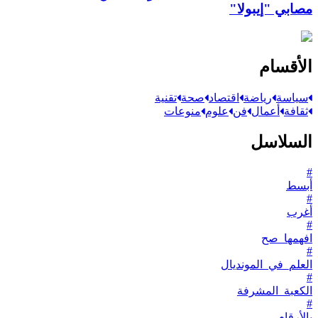
مصابي "إيبولا"
الأقسام
سياسة
رياضة
اقتصاد
صحة
تقنية
ثقافة
أعمال
فن
علوم
منوعات
السلاسل
#
أبسط
#
أغرب
#
افهمها_صح
#
العلم_في_المونديال
#
الكعبة_المشرفة
#
بالأرقام