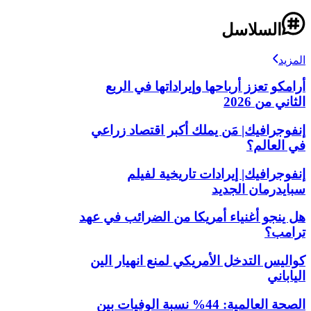
السلاسل
المزيد
أرامكو تعزز أرباحها وإيراداتها في الربع
الثاني من 2026
إنفوجرافيك| مَن يملك أكبر اقتصاد زراعي
في العالم؟
إنفوجرافيك| إيرادات تاريخية لفيلم
سبايدرمان الجديد
هل ينجو أغنياء أمريكا من الضرائب في عهد
ترامب؟
كواليس التدخل الأمريكي لمنع انهيار الين
الياباني
الصحة العالمية: 44% نسبة الوفيات بين