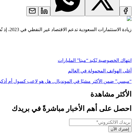
زيادة الاستثمارات السعودية تدعم الاقتصاد غير النفطي في 2023، إذ تُشير التوقعات إلى تباطؤ نمو التضخم، مع تحقيق عائدات قوية من صادرات النفط بسبب استمرار ارتفاع الأسعار.
انتهاك الخصوصية يُكبد “ميتا” المليارات
أغلى الهواتف المحمولة في العالم
“ميسي” ضمن الأكثر مشيًا في المونديال.. هل هو لاعب كسول أم أذك
الأكثر مشاهدة
احصل على أهم الأخبار مباشرةً في بريدك
إشترك الآن