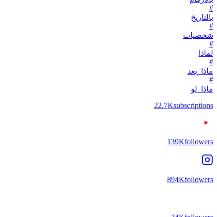
#
بالتاريخ
#
شخصيات
#
لماذا
#
ماذا_بعد
#
ماذا_لو
22.7K
subscriptions
139K
followers
894K
followers