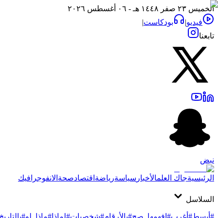
الخميس ٢٣ صفر ١٤٤٨ هـ - ٠٦ أغسطس ٢٠٢٦
فيديو
|
بودكاست
|
تابعنا
نبض
الرئيسية
جاك العلم
الأخبار
سياسة
رياضة
اقتصاد
صحة
الانفوجرافيك
السلاسل
#أبسط
#أغرب
#افهمها_صح
#بالأرقام
#شخصيات
#لماذا
#ماذا_لو
#بالتاريخ