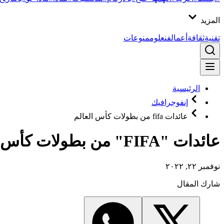
المزيد
تقنية
ثقافة
أعمال
فن
علوم
منوعات
الرئيسية
إنفوجرافيك
عائدات fifa من بطولات كأس العالم
عائدات "FIFA" من بطولات كأس العالم
نوفمبر ٢٢, ٢٠٢٢
شارك المقال