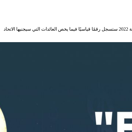
يعد كأس العالم من أكبر مصادر الدخل لـ "FIFA"، إذ يجني أرباحًا مليارية من البطولة ذات الشعبية الواسعة، حيث تُشير التوقعات إلى أن نسخة 2022 ستسجل رقمًا قياسيًا فيما يخص العائدات التي سيجنيها الاتحاد