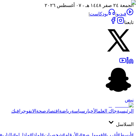
الجمعة ٢٤ صفر ١٤٤٨ هـ - ٠٧ أغسطس ٢٠٢٦
فيديو
|
بودكاست
|
تابعنا
نبض
الرئيسية
جاك العلم
الأخبار
سياسة
رياضة
اقتصاد
صحة
الانفوجرافيك
السلاسل
#أبسط
#أغرب
#افهمها_صح
#بالأرقام
#شخصيات
#لماذا
#ماذا_لو
#بالتاريخ