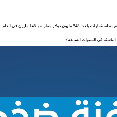
حظيت الشركات الناشئة في المملكة العربية السعودية بتمويل ضخم في العام 2021، مقارنة بالسنوات السابقة إذ قدرت الزيادة بنحو 270%، بقيمة استثمارات بلغت 548 مليون دولار مقارنة بـ 148 مليون في العام