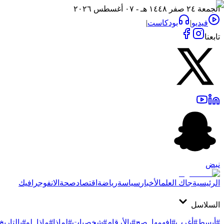
الجمعة ٢٤ صفر ١٤٤٨ هـ - ٠٧ أغسطس ٢٠٢٦
فيديو
|
بودكاست
|
تابعنا
نبض
الرئيسية
جاك العلم
الأخبار
سياسة
رياضة
اقتصاد
صحة
الانفوجرافيك
السلاسل
#أبسط
#أغرب
#افهمها_صح
#بالأرقام
#شخصيات
#لماذا
#ماذا_لو
#بالتاريخ