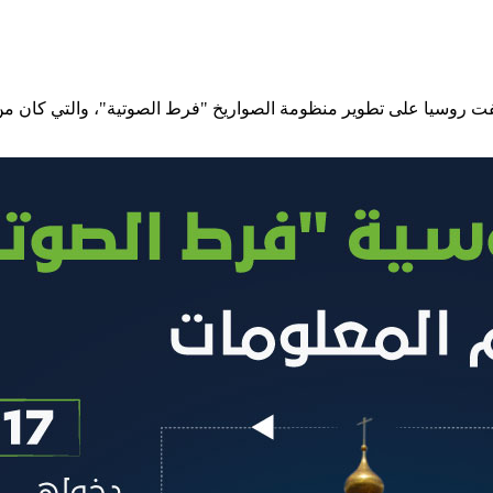
هدة الصواريخ في عام 2022، عكفت روسيا على تطوير منظومة الصواريخ "فرط الصوتية"، و