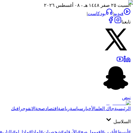
السبت ٢٥ صفر ١٤٤٨ هـ - ٠٨ أغسطس ٢٠٢٦
فيديو
|
بودكاست
|
تابعنا
نبض
الرئيسية
جاك العلم
الأخبار
سياسة
رياضة
اقتصاد
صحة
الانفوجرافيك
السلاسل
#أبسط
#أغرب
#افهمها_صح
#بالأرقام
#شخصيات
#لماذا
#ماذا_لو
#بالتاريخ