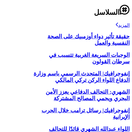
السلاسل
المزيد
حقيقة تأثير دواء أوزمبيك على الصحة
النفسية والعمل
الوجبات السريعة الغربية تتسبب في
سرطان القولون
إنفوجرافيك| المتحدث الرسمي باسم وزارة
الدفاع اللواء الركن تركي المالكي
الشهري: التحالف الدفاعي يعزز الأمن
البحري ويحمي المصالح المشتركة
إنفوجرافيك| رسائل ترامب خلال الحرب
الإيرانية
اللواء عبدالله الشهري قائدًا للتحالف