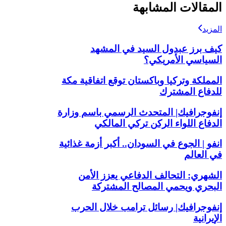
المقالات المشابهة
المزيد
كيف برز عبدول السيد في المشهد
السياسي الأمريكي؟
المملكة وتركيا وباكستان توقع اتفاقية مكة
للدفاع المشترك
إنفوجرافيك| المتحدث الرسمي باسم وزارة
الدفاع اللواء الركن تركي المالكي
انفو | الجوع في السودان.. أكبر أزمة غذائية
في العالم
الشهري: التحالف الدفاعي يعزز الأمن
البحري ويحمي المصالح المشتركة
إنفوجرافيك| رسائل ترامب خلال الحرب
الإيرانية