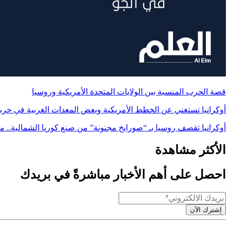
قصة الحرب المنسية بين الولايات المتحدة الأمريكية وروسيا
أوكرانيا تستغني عن الخطط الأمريكية وبعض المعدات الغربية في حربها
أوكرانيا تقصف روسيا بـ “صورايخ مجنونة” من صنع كوريا الشمالية.. م
الأكثر مشاهدة
احصل على أهم الأخبار مباشرةً في بريدك
إشترك الآن