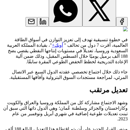
في خطوة تنسيقية تهدف إلى تعزيز التوازن في أسواق الطاقة
العالمية، أقرت 7 دول من تحالف "
أوبك+
"، بقيادة المملكة العربية
السعودية وروسيا، تعديلاً في مستويات إنتاجها النفطي يقضي بضخ
188 ألف برميل يوميًا خلال أغسطس المقبل، وذلك ضمن آلية
الإعادة التدريجية لخطط الخفض الطوعي المقرة سابقًا.
جاء ذلك خلال اجتماع تخصصي عقدته الدول السبع عبر الاتصال
المرئي، لمراجعة مستجدات السوق البترولية وآفاقها المستقبلية.
تعديل مرتقب
وشهد الاجتماع مشاركة كل من المملكة وروسيا والعراق والكويت
وكازاخستان والجزائر وسلطنة عُمان؛ وهي الدول ذاتها التي سبق أن
تبنت تعديلات طوعية إضافية في شهري أبريل ونوفمبر من عام
2023.
وينص القرار الجديد على أن يتم اقتطاع هذا التعديل، البالغ 188 ألف