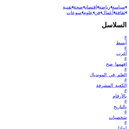
سياسة
رياضة
اقتصاد
صحة
تقنية
ثقافة
أعمال
فن
علوم
منوعات
السلاسل
#
أبسط
#
أغرب
#
افهمها_صح
#
العلم_في_المونديال
#
الكعبة_المشرفة
#
بالأرقام
#
بالتاريخ
#
شخصيات
#
لماذا