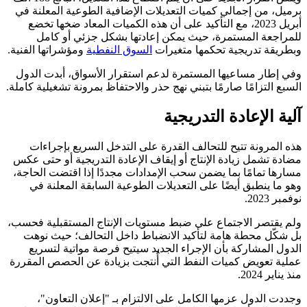
برميل، من إجمالي كميات التعديلات الإضافية الطوعية المعلنة في
أبريل 2023، مع التأكيد على أن هذه الكميات المعاد ضخها تخضع
للمراجعة المستمرة، حيث يمكن إعادتها بشكل جزئي أو كامل
وبطريقة تدريجية تحكمها متغيرات
السوق النفطية
ومؤشراتها الفنية.
وفي إطار مساعيها المستمرة لدعم استقرار الأسواق، أبدت الدول
السبع التزامًا صارمًا بتبني نهج حذر والاحتفاظ بمرونة تشغيلية كاملة.
آلية الإعادة التدريجية
هذه المرونة تتيح للتحالف القدرة على التدخل السريع بإجراءات
مضادة تشمل زيادة الإنتاج أو إيقاف الإعادة التدريجية أو حتى عكس
مسارها تمامًا بما يضمن سحب الإمدادات مجددًا إذا اقتضت الحاجة،
وهو ما ينطبق أيضًا على التعديلات الطوعية السابقة المعلنة في
نوفمبر 2023.
ولم يقتصر الاجتماع على ضبط مستويات الإنتاج المستقبلية فحسب،
بل شكّل محطة هامة لتأكيد الانضباط داخل التحالف؛ حيث نوهت
الدول المشاركة بأن الإجراء الجديد سيتيح فرصة مواتية لتسريع
عملية تعويض كميات النفط التي أُنتجت بزيادة عن الحصص المقررة
منذ يناير 2024.
وجددت الدول عزمها الكامل على الالتزام بـ "إعلان التعاون"،