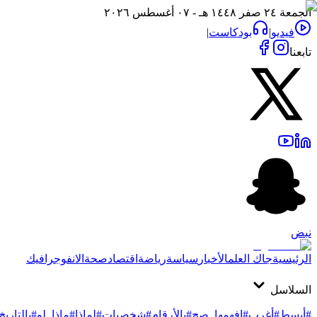
الجمعة ٢٤ صفر ١٤٤٨ هـ - ٠٧ أغسطس ٢٠٢٦
فيديو
|
بودكاست
|
تابعنا
نبض
الرئيسية
جاك العلم
الأخبار
سياسة
رياضة
اقتصاد
صحة
الانفوجرافيك
السلاسل
#أبسط
#أغرب
#افهمها_صح
#بالأرقام
#شخصيات
#لماذا
#ماذا_لو
#بالتاريخ