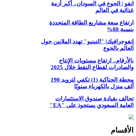
انفو | الجوع في السودان.. أكبر أزمة
غذائية في العالم
ارتفاع سعة مشاريع الطاقة المتجددة
بنسبة 88%
إنفوجرافيك| "النينيو" تهدد الملايين حول
العالم بالجوع
بالأرقام.. ارتفاع مستويات الإنتاج
والصادرات لقطاع النفط خلال 2025
محطة الحناكية (1) تكفي لتزويد 190
ألف منزل بالكهرباء سنويًا
تحالف بقيادة صندوق الاستثمارات
العامة السعودي يستحوذ على "EA"
الأقسام