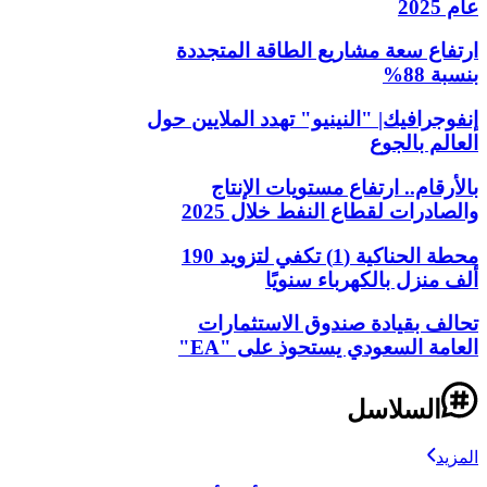
عام 2025
ارتفاع سعة مشاريع الطاقة المتجددة
بنسبة 88%
إنفوجرافيك| "النينيو" تهدد الملايين حول
العالم بالجوع
بالأرقام.. ارتفاع مستويات الإنتاج
والصادرات لقطاع النفط خلال 2025
محطة الحناكية (1) تكفي لتزويد 190
ألف منزل بالكهرباء سنويًا
تحالف بقيادة صندوق الاستثمارات
العامة السعودي يستحوذ على "EA"
السلاسل
المزيد