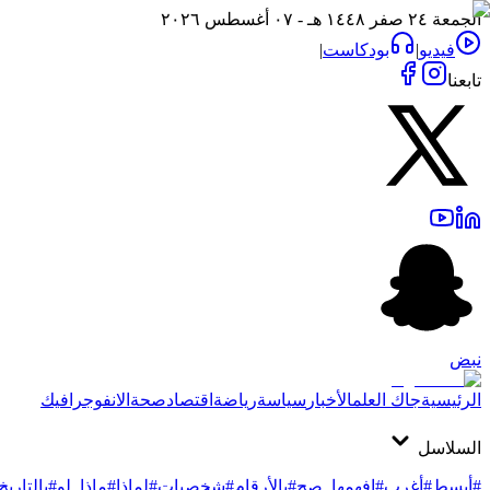
الجمعة ٢٤ صفر ١٤٤٨ هـ - ٠٧ أغسطس ٢٠٢٦
فيديو
|
بودكاست
|
تابعنا
نبض
الرئيسية
جاك العلم
الأخبار
سياسة
رياضة
اقتصاد
صحة
الانفوجرافيك
السلاسل
#أبسط
#أغرب
#افهمها_صح
#بالأرقام
#شخصيات
#لماذا
#ماذا_لو
#بالتاريخ