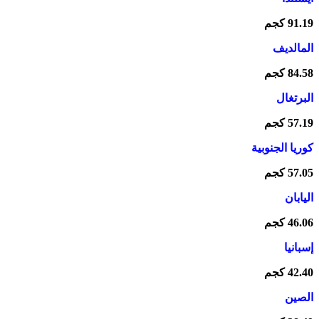
91.19 كجم
المالديف
84.58 كجم
البرتغال
57.19 كجم
كوريا الجنوبية
57.05 كجم
اليابان
46.06 كجم
إسبانيا
42.40 كجم
الصين