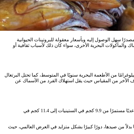
"مصدرًا سهل الوصول إليه وبأسعار معقولة للبروتينات الحيوانية
ك والمأكولات البحرية الأخرى، سواء كان ذلك لأسباب ثقافية أو
 المستغرب أن تشمل البلدان ذات الاستهلاك الأعلى الدول الساحلية مثل أيسلندا أو جزر المالديف، حيث يستهلك الناس أكثر من 80 كيلوغرامًا من الأطعمة البحرية سنويًا في المتوسط، كما تحتل البرتغال
لطرف الآخر من المقياس حيث يقل استهلاك الفرد من الأسماك عن
وصل متوسط ​​الاستهلاك العالمي من الأسماك والمأكولات البحرية الأخرى إلى مستوى قياسي بلغ 20.5 كجم في عام 2019، مواصلاً اتجاهًا تصاعديًا مستمرًا من 9.9 كجم في الستينيات إلى 11.4 كجم في
ا بدلاً من صيدها، دورًا كبيرًا بشكل متزايد في العرض العالمي، حيث