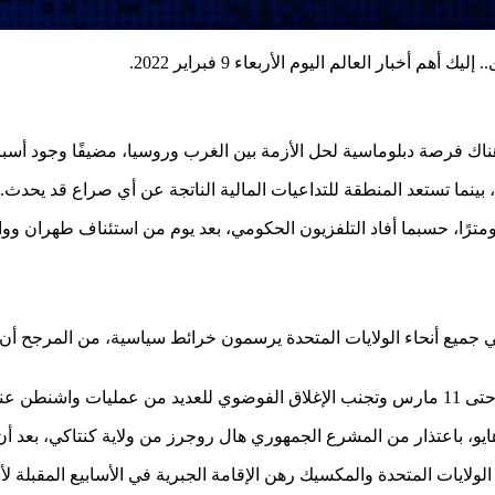
بار العالم اليوم الأربعاء 9 فبراير 2022.
تزال هناك فرصة دبلوماسية لحل الأزمة بين الغرب وروسيا، مضيفًا وجود
ينما تستعد المنطقة للتداعيات المالية الناتجة عن أي صراع قد يحدث.
يران النقاب عن صاروخ جديد محلي الصنع يبلغ مداه 1450 كيلومترًا، حسبما أفاد التلفزيون الحكومي، ب
 جميع أنحاء الولايات المتحدة يرسمون خرائط سياسية، من المرجح أن 
 18 فبراير.
، باعتذار من المشرع الجمهوري هال روجرز من ولاية كنتاكي، بعد أن ات
لولايات المتحدة والمكسيك رهن الإقامة الجبرية في الأسابيع المقبلة ل