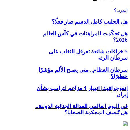
المزيد
هل الحليب كامل الدسم ضار فعلًا؟
هل تحكّمت المراهنات في كأس العالم
2026؟
5 خرافات شائعة تعرقل التغلب على
سرطان الرئة
سرطان العظام.. متى يصبح الألم مؤشرًا
خطيرًا؟
إنفوجرافيك| انهيار 4 مزاعم لترامب بشأن
إيران
في اليوم العالمي للعدالة الجنائية الدولية..
هل تُنصف المحكمة الضحايا؟