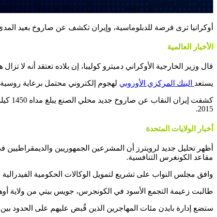
أوكرانيا ترى فرصة للدبلوماسية، وإيران تكشف عن صاروخ بعيد المدى.. إليك أهم أخ
الأخبار العالمية
قال وزير الخارجية الأوكراني دميترو كوليبا، إن بلاده تعتقد أنه لا 
يستعد
البنك المركزي الأوروبي
لهجوم إلكتروني محتمل برعاية روسية، ب
كشفت إ
2015.
أخبار الولايات المتحدة
أظهر تحليل جديد لرويترز أن المشرعين الجمهوريين والديمقراطيين في
مقاعد الكونغرس التنافسية.
وافق مجلس النواب على تشريع لتمويل الوكالات الحكومية الفيدرالية حتى 11 مارس وتجنب الإغلاق الفوضوي للعديد من عمليات واشنطن عندما تنتهي الأموال الحالية في منتصف ليل
طالبت زعيمة التجمع الأسود في الكونجرس، جويس بيتي من ولاية أوهايو
ستضع إدارة بايدن مئات المهاجرين الذين قُبض عليهم على الحدود بين ا