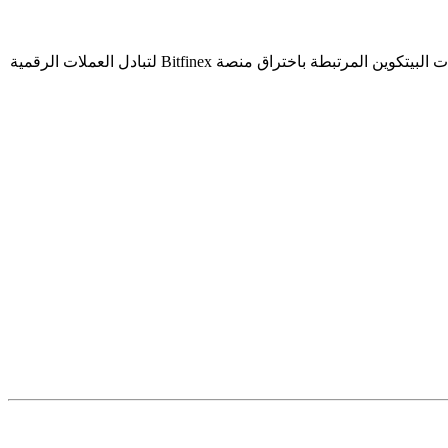
قالت وزارة العدل الأمريكية إنها كشفت النقاب عن أكبر سرقة لعملة رقمية على الإطلاق، حيث استولى زوجان على 3.6 مليار دولار من عملات البيتكوين المرتبطة باختراق منصة Bitfinex لتبادل العملات الرقمية