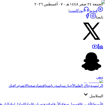
الجمعة ٢٤ صفر ١٤٤٨ هـ - ٠٧ أغسطس ٢٠٢٦
فيديو
|
بودكاست
|
تابعنا
نبض
الرئيسية
جاك العلم
الأخبار
سياسة
رياضة
اقتصاد
صحة
الانفوجرافيك
السلاسل
#أبسط
#أغرب
#افهمها_صح
#بالأرقام
#شخصيات
#لماذا
#ماذا_لو
#بالتاريخ