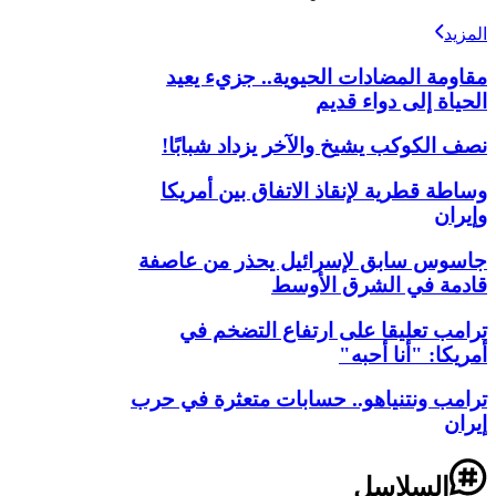
المزيد
مقاومة المضادات الحيوية.. جزيء يعيد
الحياة إلى دواء قديم
نصف الكوكب يشيخ والآخر يزداد شبابًا!
وساطة قطرية لإنقاذ الاتفاق بين أمريكا
وإيران
جاسوس سابق لإسرائيل يحذر من عاصفة
قادمة في الشرق الأوسط
ترامب تعليقا على ارتفاع التضخم في
أمريكا: "أنا أحبه"
ترامب ونتنياهو.. حسابات متعثرة في حرب
إيران
السلاسل