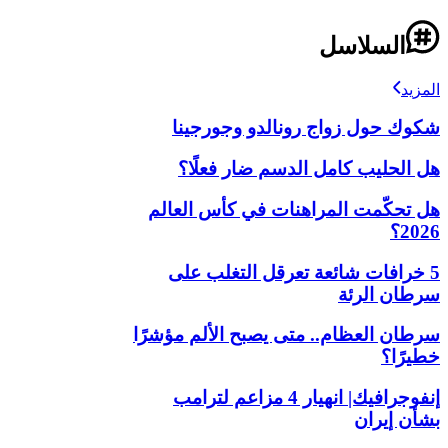
السلاسل
المزيد
شكوك حول زواج رونالدو وجورجينا
هل الحليب كامل الدسم ضار فعلًا؟
هل تحكّمت المراهنات في كأس العالم
2026؟
5 خرافات شائعة تعرقل التغلب على
سرطان الرئة
سرطان العظام.. متى يصبح الألم مؤشرًا
خطيرًا؟
إنفوجرافيك| انهيار 4 مزاعم لترامب
بشأن إيران