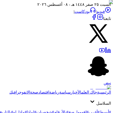
السبت ٢٥ صفر ١٤٤٨ هـ - ٠٨ أغسطس ٢٠٢٦
فيديو
|
بودكاست
|
تابعنا
نبض
الرئيسية
جاك العلم
الأخبار
سياسة
رياضة
اقتصاد
صحة
الانفوجرافيك
السلاسل
#أبسط
#أغرب
#افهمها_صح
#بالأرقام
#شخصيات
#لماذا
#ماذا_لو
#بالتاريخ