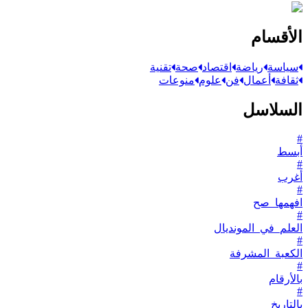
الأقسام
سياسة
رياضة
اقتصاد
صحة
تقنية
ثقافة
أعمال
فن
علوم
منوعات
السلاسل
#
أبسط
#
أغرب
#
افهمها_صح
#
العلم_في_المونديال
#
الكعبة_المشرفة
#
بالأرقام
#
بالتاريخ