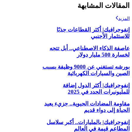
المقالات المشابهة
المزيد
إنفوجرافيك| أكثر القطاعات جذبًا
للاستثمار الأجنبي
عاصفة الذكاء الاصطناعي.. أبل تتجه
لخسارة 500 مليار دولار
بورشه تستغني عن 9000 وظيفة بسبب
الصين والسيارات الكهربائية
إنفوجرافيك| أكثر الدول إضافة
للمليونيرات الجدد في 2025
مقاومة المضادات الحيوية.. جزيء يعيد
الحياة إلى دواء قديم
إنفوجرافيك| بالمليارات.. أكبر سلاسل
المطاعم قيمة في العالم