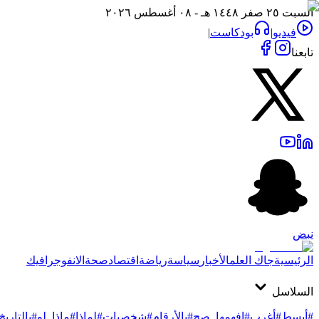
السبت ٢٥ صفر ١٤٤٨ هـ - ٠٨ أغسطس ٢٠٢٦
فيديو
|
بودكاست
|
تابعنا
نبض
الرئيسية
جاك العلم
الأخبار
سياسة
رياضة
اقتصاد
صحة
الانفوجرافيك
السلاسل
#أبسط
#أغرب
#افهمها_صح
#بالأرقام
#شخصيات
#لماذا
#ماذا_لو
#بالتاريخ