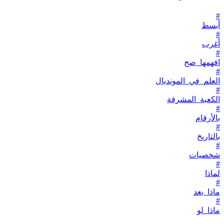
#
أبسط
#
أغرب
#
افهمها_صح
#
العلم_في_المونديال
#
الكعبة_المشرفة
#
بالأرقام
#
بالتاريخ
#
شخصيات
#
لماذا
#
ماذا_بعد
#
ماذا_لو