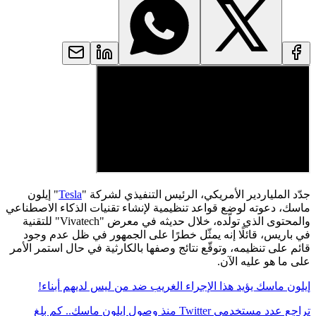
جدّد الملياردير الأمريكي، الرئيس التنفيذي لشركة "
Tesla
" إيلون
ماسك، دعوته لوضع قواعد تنظيمية لإنشاء تقنيات الذكاء الاصطناعي
والمحتوى الذي تولّده، خلال حديثه في معرض "Vivatech" للتقنية
في باريس، قائلًا إنه يمثّل خطرًا على الجمهور في ظل عدم وجود
قائم على تنظيمه، وتوقّع نتائج وصفها بالكارثية في حال استمر الأمر
على ما هو عليه الآن.
إيلون ماسك يؤيد هذا الإجراء الغريب ضد من ليس لديهم أبناء!
تراجع عدد مستخدمي Twitter منذ وصول إيلون ماسك.. كم بلغ