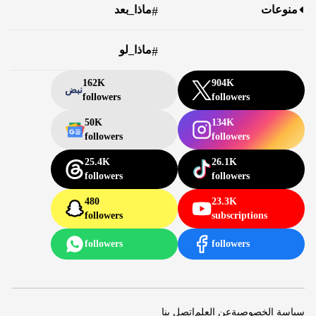
منوعات
ماذا_بعد
#
ماذا_لو
#
162K
904K
نبض
followers
followers
50K
134K
followers
followers
25.4K
26.1K
followers
followers
480
23.3K
followers
subscriptions
followers
followers
سياسة الخصوصية
عن العلم
اتصل بنا