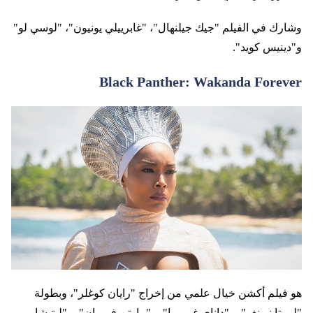
وشارك في الفيلم "جيك جيلنهال"، "غابرييلي يونيون"، "لوسي لو"
و"دينيس كويد".
Black Panther: Wakanda Forever
هو فيلم أكشن خيال علمي من إخراج "رايان كوغلر"، وبطولة
"لوبيتا نيونغو"، و"داناي غورورا"، و"مارتن فريمان"، و"ليتيشا