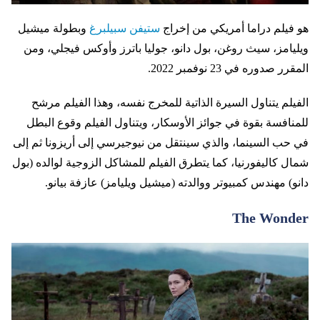
هو فيلم دراما أمريكي من إخراج
ستيفن سبيلبرغ
وبطولة ميشيل
ويليامز، سيث روغن، بول دانو، جوليا باترز وأوكس فيجلي، ومن
المقرر صدوره في 23 نوفمبر 2022.
الفيلم يتناول السيرة الذاتية للمخرج نفسه، وهذا الفيلم مرشح
للمنافسة بقوة في جوائز الأوسكار، ويتناول الفيلم وقوع البطل
في حب السينما، والذي سينتقل من نيوجيرسي إلى أريزونا ثم إلى
شمال كاليفورنيا، كما يتطرق الفيلم للمشاكل الزوجية لوالده (بول
دانو) مهندس كمبيوتر ووالدته (ميشيل ويليامز) عازفة بيانو.
The Wonder