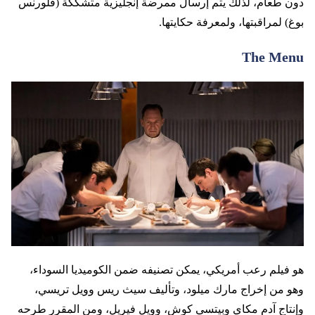
دون طعام، لذلك يتم إرسال ممرضة إنجليزية متشككة (فلورنس
بوغ) لمراقبتها، ولمعرفة حكايتها.
The Menu
هو فيلم رعب أمريكي، يمكن تصنيفه ضمن الكوميديا السوداء،
وهو من إخراج مارك ميلود، وتأليف سيث ريس وويل تريسي،
وإنتاج آدم مكاي وبيتسي كوش، وويل فيريل، ومن المقرر طرحه