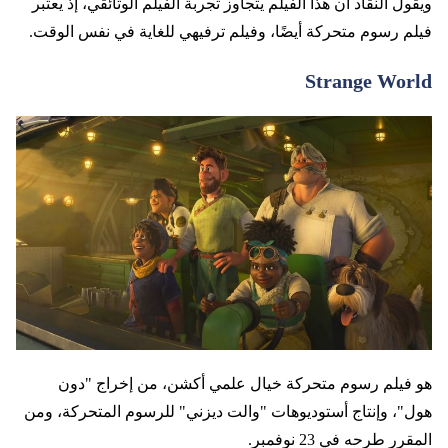
ويقول النقاد أن هذا الفيلم يتجاوز تجربة الفيلم الوثائقي، إذ يعتبر
فيلم رسوم متحركة أيضًا، وفيلم ترفيهي للغاية في نفس الوقت.
Strange World
هو فيلم رسوم متحركة خيال علمي أكشن، من إخراج "دون
هول"، وإنتاج أستوديوهات "والت ديزني" للرسوم المتحركة، ومن
المقرر طرحه في 23 نوفمبر.