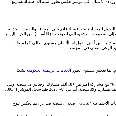
ار، حيث صُنفت ضمن أفضل 100 مدينة عالميًا في منظومة الابتكار وريادة الأعمال، في مؤشر يعكس تطور البيئة الداعمة للمشاريع
 التحول المتسارع نحو اقتصاد قائم على المعرفة والتقنيات الحديثة.
لى التطبيقات الرقمية التي أصبحت جزءًا أساسيًا من الحياة اليومية.
م الذي حققته المملكة في هذا المجال، حيث بلغت نسبة انتشار الإنترنت 99%، لتصبح من بين أعلى الدول اتصالًا على مستوى العالم، كما سجلت
خدم، بما يعكس مستوى تطور
الخدمات الرقمية الحكومية
بشكل
وعلى امتداد السنوات الماضية منذ إطلاق المؤشر، سجلت المملكة مسارًا تصاعديًا واضحًا في النتائج. ففي عام 2022 بلغت نتيجة المؤشر 77.26% مع مشاركة أكثر من +18 ألف مشارك، وقياس 12 منصة. وفي
عام 2023 ارتفعت النتيجة إلى 80.68% مع +134 ألف مشارك و24 منصة. ثم واصل المؤشر تقدمه في عام 2024 ليصل إلى 85.04% مع +175 ألف مشارك و39 منصة، أما في عام 2025 فقد سجل المؤشر 86.71%
وتبرز قائمة أعلى 10 منصات حكومية أداءً كل من: أبشر، هيئة الزكاة والضريبة والجمارك، توكلنا، اعتماد، قوى، إحسان، وزارة السياحة، التأمينات الاجتماعية "GOSI"، صحتي، منصة صناعي، بما يعكس تنوع