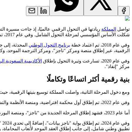
تواصل
المملكة
شكلت الأساس المؤسسي لمرحلة التحول الشامل. وفي عام 2017، تم إطلاق مركز الاتصال الوطني، بما عزز قنوات التواصل والخدمات الحكومية.
وفي عام 2018، تم اعتماد خطة
برنامج التحول الوطني
الرقمية، عبر إطلاق منصة ومركز "ناجز"، ومركز الترجمة الموحد، وكتابات العدل المتنقلة، إضافة إلى منصة "ThinkTech
وفي عام 2020، تسارعت وتيرة التحول بإطلاق
الأكاديمية السعودية ال
مركز "إنفاذ".
بنية رقمية أكثر اتساعًا وتكاملًا
ومع دخول المرحلة الثانية، واصلت المملكة توسيع بنيتها الرقمية، حيث تم في عام 2021 إطلاق منصة "خبرة"، وقاعدة البيانات الإحصائية، وإصدار نظام التكاليف القضائية، إل
وفي عام 2022، تم إطلاق أول محكمة افتراضية، ومنصة الأنظمة والتشريعات العدلية، ومركز تهيئة الدعاوى، إضافة إلى مؤشرات نضج التجربة الرقمية وقياس التحول الرقمي، بما عزز أدوات التقييم والمتابعة.
أما عام 2023، فشهد إطلاق المرحلة الجديدة من "ناجز"، ومنصة البورصة العقارية، ومنصة بيانات السعودية، ومنصة حوكمة البيانات، إلى جانب إطلاق أول مؤشر بيانات وطني.
وفي عام 2024، تم إطلاق بوابة "ناجز بيانات"، إضافةً إلى تحدي Govjam" 2024"، في خطوة دعمت الابتكار في الخدمات الرقمية، وفي عام 2025، بلغ التطور مرحلة أكثر تكاملًا، مع تحول تطبيق "
تطبيق وطني شامل، إلى جانب إطلاق العقد الموحد لأتعاب المحاماة، 