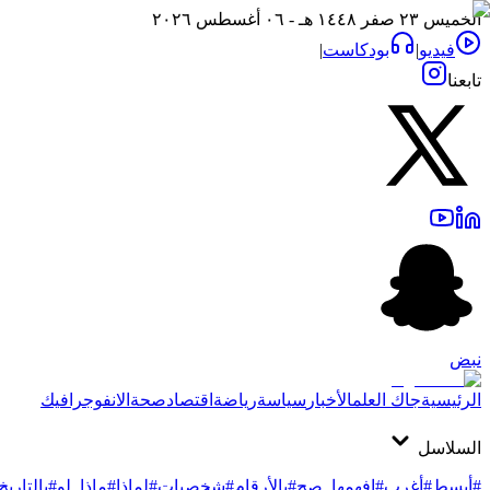
الخميس ٢٣ صفر ١٤٤٨ هـ - ٠٦ أغسطس ٢٠٢٦
فيديو
|
بودكاست
|
تابعنا
نبض
الرئيسية
جاك العلم
الأخبار
سياسة
رياضة
اقتصاد
صحة
الانفوجرافيك
السلاسل
#أبسط
#أغرب
#افهمها_صح
#بالأرقام
#شخصيات
#لماذا
#ماذا_لو
#بالتاريخ