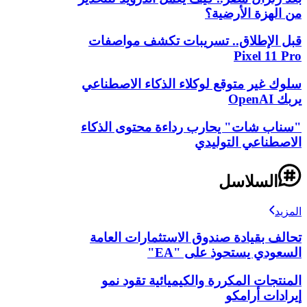
من الهزة الأرضية؟
قبل الإطلاق.. تسريبات تكشف مواصفات
Pixel 11 Pro
سلوك غير متوقع لوكلاء الذكاء الاصطناعي
يربك OpenAI
"سناب شات" يحارب رداءة محتوى الذكاء
الاصطناعي التوليدي
السلاسل
المزيد
تحالف بقيادة صندوق الاستثمارات العامة
السعودي يستحوذ على "EA"
المنتجات المكررة والكيميائية تقود نمو
إيرادات أرامكو