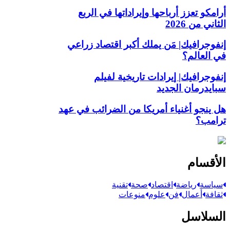
أرامكو تعزز أرباحها وإيراداتها في الربع
الثاني من 2026
إنفوجرافيك| مَن يملك أكبر اقتصاد زراعي
في العالم؟
إنفوجرافيك| إيرادات تاريخية لفيلم
سبايدرمان الجديد
هل ينجو أغنياء أمريكا من الضرائب في عهد
ترامب؟
الأقسام
سياسة
رياضة
اقتصاد
صحة
تقنية
ثقافة
أعمال
فن
علوم
منوعات
السلاسل