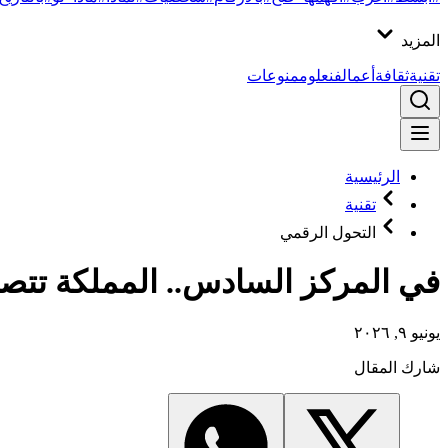
المزيد
تقنية
ثقافة
أعمال
فن
علوم
منوعات
الرئيسية
تقنية
التحول الرقمي
في المركز السادس.. المملكة تتصدر
يونيو ٩, ٢٠٢٦
شارك المقال