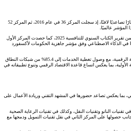
تواصل المملكة تعزيز مكانتها في مؤشرات التحول الرقمي عالميًا، حيث شهد ترتيبها في مؤشر الأمم المتحدة لتطوير الحكومة الإلكترونية مسارًا تصاعديًا لافتًا، إذ سجلت المركز 36 في عام 2016، ثم المركز 52
ضمن تقرير الكتاب السنوي للتنافسية 2025، كما حصدت المركز الأول
 تصدرت في منطقة الشرق الأوسط وشمال أفريقيا في الذكاء الاصطناعي وفق مؤشر جاهزية الحكومات لأكسفورد
وتعكس هذه النتائج أثرًا اقتصاديًا وتنمويًا متصاعدًا للتحول الرقمي، حيث أسهم في تحقيق 9.2 مليار ريال وفورات ناتجة عن المبادرات الحكومية الرقمية، مع وصول تغطية الخدمات إلى 85.4% من شبكات النطاق
ى قياس التحول الرقمي الحكومي 88.3%، إلى جانب تسجيل 650 نموذجًا للأعمال الرقمية الأولية، بما يعكس اتساع قاعدة الاقتصاد الرقمي وتنوع تطبيقاته في
 بارزًا في قطاع الابتكار، حيث جاءت في المرتبة الأولى عالميًا في نمو منظومة الابتكار وفق تقرير "StartupBlink" العالمي، بما يعكس تصاعد حضورها في المشهد التقني وريادة الأعمال على
 تقنيات النانو وتقنيات النقل، وكذلك في تقنيات الرعاية الصحية
ترونية، إلى جانب حصولها على المركز الثاني في نقل تقنيات التمويل ودمجها مع