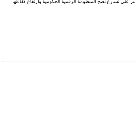
الرقمي الحكومي تطورًا لافتًا، حيث ارتفعت نسبة القياس من 45% في عام 2019 إلى 88.3% في عام 2025، في مؤشر على تسارع نضج المنظومة الرقمية الحكومية وارتفاع كفاءتها