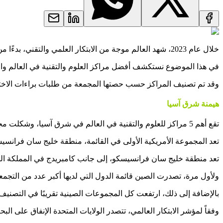
خلال عام 2023، شهد العالم موجة من الابتكار العلمي والتقني، بدءًا من تقديم أول حبوب لمنع الحمل دون وصفة طبية في الولايات المتحدة إلى النمو المذهل لـ ChatGPT والذكاء الاصطناعي.
في هذا الموضوع نستكشف أفضل مراكز العلوم والتقنية في العالم والتي
وقد تم تصنيف المراكز حسب حصتها المجمعة من طلبات براءات الاخترا
هيمنة شرق آسيا
تقع أهم 5 مراكز للعلوم والتقنية في العالم في شرق آسيا، وشكلت مجموعة طوكيو ويوكوهاما الأعلى تصنيفًا ما يزيد قليلاً عن 10% من جميع طلبات براءات الاختراع بين عامي 2018 و2022.
تعد المجموعة الأمريكية الأولى في القائمة، منطقة خليج سان فرانسيسكو، موطنًا لشركات
تعد منطقة خليج سان فرانسيسكو، إلى جانب كامبريدج في المملكة المتحد
ولأول مرة، تصدرت الصين قائمة الدول التي لديها أكبر عدد من التجمعات بين أفضل 100 مركز تقني وعلمي، بإجمالي 24 مؤسسة، تليها الولايات المتحدة بـ 21 م
بالإضافة إلى ذلك، ارتفعت كل المجموعات الصينية تقريبًا في التصنيف 
وفقاً لمؤشر الابتكار العالمي، تتصدر الولايات المتحدة الإنفاق على البحث