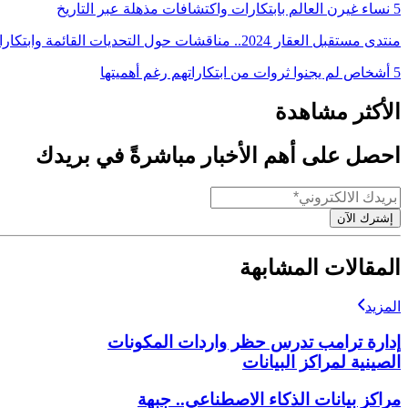
5 نساء غيرن العالم بابتكارات واكتشافات مذهلة عبر التاريخ
منتدى مستقبل العقار 2024.. مناقشات حول التحديات القائمة وابتكارات المستقبل
5 أشخاص لم يجنوا ثروات من ابتكاراتهم رغم أهميتها
الأكثر مشاهدة
احصل على أهم الأخبار مباشرةً في بريدك
إشترك الآن
المقالات المشابهة
المزيد
إدارة ترامب تدرس حظر واردات المكونات
الصينية لمراكز البيانات
مراكز بيانات الذكاء الاصطناعي.. جبهة