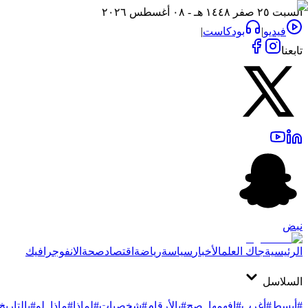
السبت ٢٥ صفر ١٤٤٨ هـ - ٠٨ أغسطس ٢٠٢٦
فيديو
|
بودكاست
|
تابعنا
نبض
الرئيسية
جاك العلم
الأخبار
سياسة
رياضة
اقتصاد
صحة
الانفوجرافيك
السلاسل
#أبسط
#أغرب
#افهمها_صح
#بالأرقام
#شخصيات
#لماذا
#ماذا_لو
#بالتاريخ