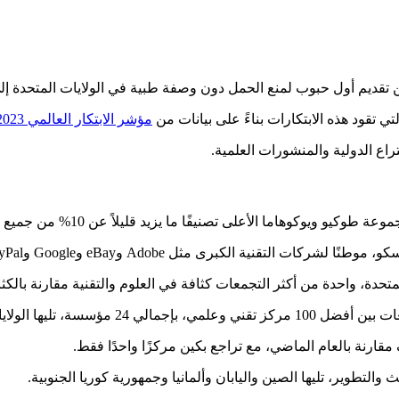
 تقود هذه الابتكارات بناءً على بيانات من
مؤشر الابتكار العالمي 2023
ع الدولية والمنشورات العلمية.
 التقنية الكبرى مثل Adobe وeBay وGoogle وPayPal.
ة، واحدة من أكثر التجمعات كثافة في العلوم والتقنية مقارنة بالكثافة
جموعة، ثم ألمانيا بتسع تجمعات.
مقارنة بالعام الماضي، مع تراجع بكين مركزًا واحدًا فقط.
 والتطوير، تليها الصين واليابان وألمانيا وجمهورية كوريا الجنوبية.