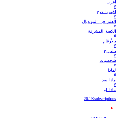
أغرب
#
افهمها_صح
#
العلم_في_المونديال
#
الكعبة_المشرفة
#
بالأرقام
#
بالتاريخ
#
شخصيات
#
لماذا
#
ماذا_بعد
#
ماذا_لو
26.1K
subscriptions