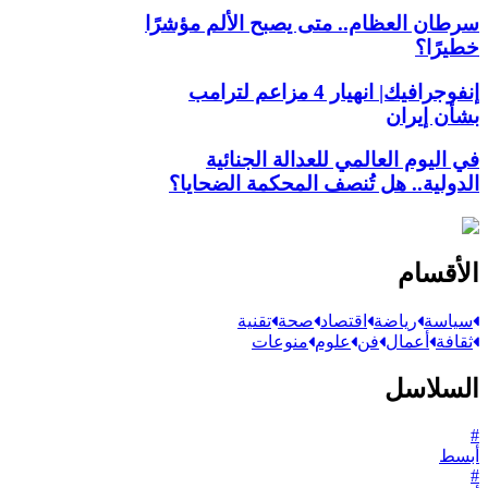
سرطان العظام.. متى يصبح الألم مؤشرًا
خطيرًا؟
إنفوجرافيك| انهيار 4 مزاعم لترامب
بشأن إيران
في اليوم العالمي للعدالة الجنائية
الدولية.. هل تُنصف المحكمة الضحايا؟
الأقسام
سياسة
رياضة
اقتصاد
صحة
تقنية
ثقافة
أعمال
فن
علوم
منوعات
السلاسل
#
أبسط
#