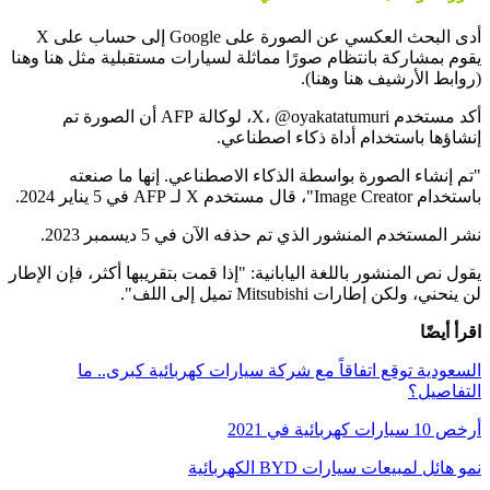
أدى البحث العكسي عن الصورة على Google إلى حساب على X
يقوم بمشاركة بانتظام صورًا مماثلة لسيارات مستقبلية مثل هنا وهنا
(روابط الأرشيف هنا وهنا).
أكد مستخدم X، @oyakatatumuri، لوكالة AFP أن الصورة تم
إنشاؤها باستخدام أداة ذكاء اصطناعي.
"تم إنشاء الصورة بواسطة الذكاء الاصطناعي. إنها ما صنعته
باستخدام Image Creator"، قال مستخدم X لـ AFP في 5 يناير 2024.
نشر المستخدم المنشور الذي تم حذفه الآن في 5 ديسمبر 2023.
يقول نص المنشور باللغة اليابانية: "إذا قمت بتقريبها أكثر، فإن الإطار
لن ينحني، ولكن إطارات Mitsubishi تميل إلى اللف".
اقرأ أيضًا
السعودية توقع اتفاقاً مع شركة سيارات كهربائية كبرى.. ما
التفاصيل؟
أرخص 10 سيارات كهربائية في 2021
نمو هائل لمبيعات سيارات BYD الكهربائية