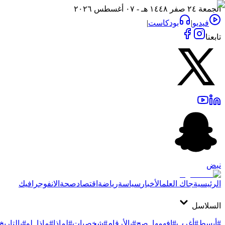
الجمعة ٢٤ صفر ١٤٤٨ هـ - ٠٧ أغسطس ٢٠٢٦
فيديو
|
بودكاست
|
تابعنا
نبض
الرئيسية
جاك العلم
الأخبار
سياسة
رياضة
اقتصاد
صحة
الانفوجرافيك
السلاسل
#أبسط
#أغرب
#افهمها_صح
#بالأرقام
#شخصيات
#لماذا
#ماذا_لو
#بالتاريخ