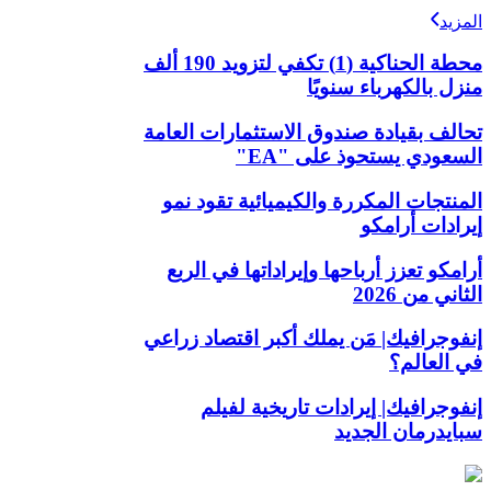
المزيد
محطة الحناكية (1) تكفي لتزويد 190 ألف
منزل بالكهرباء سنويًا
تحالف بقيادة صندوق الاستثمارات العامة
السعودي يستحوذ على "EA"
المنتجات المكررة والكيميائية تقود نمو
إيرادات أرامكو
أرامكو تعزز أرباحها وإيراداتها في الربع
الثاني من 2026
إنفوجرافيك| مَن يملك أكبر اقتصاد زراعي
في العالم؟
إنفوجرافيك| إيرادات تاريخية لفيلم
سبايدرمان الجديد