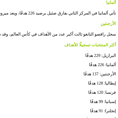
ألمانيا
تأتي ألمانيا في المركز الثاني بفارق ضئيل برصيد 226 هدفًا، ويعد ميروسلاف كلوزه، وجيرد مولر، ويورغن كلينسمان أكبر المساهمين مع منتخب بلادهم، حيث سجل الـ 3 مجتمعين 41 هدفًا في كأس العالم.
الأرجنتين
سجل راقصو التانغو ثالث أكبر عدد من الأهداف في كأس العالم، وقد ساهم غابرييل باتيستوتا مع الأرجنتين بـ 10 أهد
أكثر المنتخبات تسجيلًا للأهداف
البرازيل: 229 هدفًا
ألمانيا: 226 هدفًا
الأرجنتين: 137 هدفًا
إيطاليا: 128 هدفًا
فرنسا: 120 هدفًا
إسبانيا: 99 هدفًا
إنجلترا: 91 هدفًا