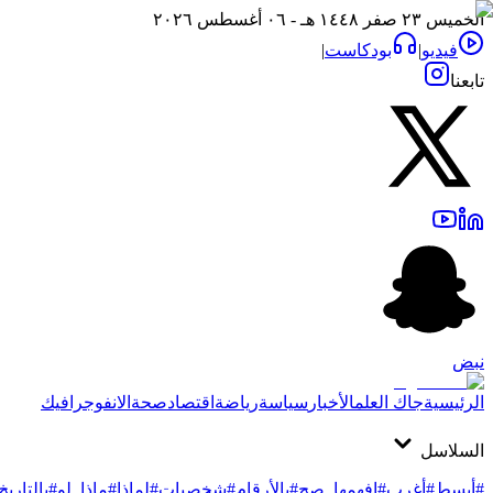
الخميس ٢٣ صفر ١٤٤٨ هـ - ٠٦ أغسطس ٢٠٢٦
فيديو
|
بودكاست
|
تابعنا
نبض
الرئيسية
جاك العلم
الأخبار
سياسة
رياضة
اقتصاد
صحة
الانفوجرافيك
السلاسل
#أبسط
#أغرب
#افهمها_صح
#بالأرقام
#شخصيات
#لماذا
#ماذا_لو
#بالتاريخ