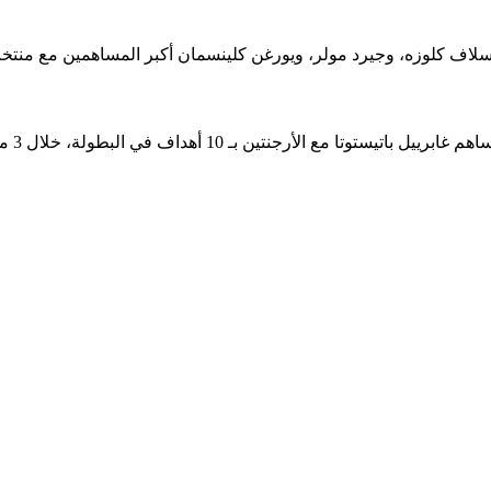
اف في البطولة، خلال 3 مشاركات في نهائيات 1994 و1998 و2002.