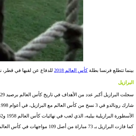
بينما تتطلع فرنسا بطلة
كأس العالم 2018
للدفاع عن لقبها في قطر، نس
البرازيل
سجلت البرازيل أكبر عدد من الأهداف في تاريخ كأس العالم برصيد 229 هدفًا، ويساهم الظاهرة رونالدو، في هذه الأهداف بـ 15 هدفًا.
شارك رونالدو في 3 نسخ من كأس العالم مع البرازيل، في أعوام 1998 و2002 و2006، وهو الهداف التاريخي للبرازيل في المسابقة.
الأسطورة البرازيلية بيليه، الذي لعب في نهائيات كأس العالم 1958 و1962 و1966 و1970، ساهم مع منتخب بلاده بتسجيل 12 هدفًا في كأس العالم.
كما فازت البرازيل بـ 73 مباراة من أصل 109 مواجهات في كأس العالم.