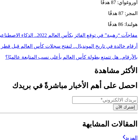
أوروغواي: 87 هدفًا
المجر: 87 هدفًا
هولندا: 86 هدفًا
مفاجآت “رهيبة” في توقع الفائز بكأس العالم 2022.. الذكاء الاصطناعي وأسياد اللعبة يقولون كلمتهم
أرقام خالدة في تاريخ المونديال.. لنفتح سجلات كأس العالم قبل قطر 2022
بالأرقام.. هل تتمتع بطولة كأس العالم بأعلى نسب المتابعة عالميًا؟
الأكثر مشاهدة
احصل على أهم الأخبار مباشرةً في بريدك
إشترك الآن
المقالات المشابهة
المزيد