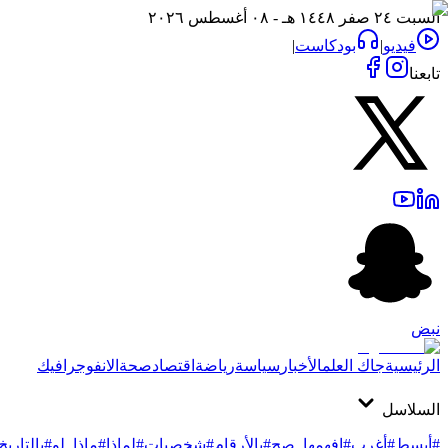
السبت ٢٤ صفر ١٤٤٨ هـ - ٠٨ أغسطس ٢٠٢٦
فيديو
|
بودكاست
|
تابعنا
نبض
الرئيسية
جاك العلم
الأخبار
سياسة
رياضة
اقتصاد
صحة
الانفوجرافيك
السلاسل
#أبسط
#أغرب
#افهمها_صح
#بالأرقام
#شخصيات
#لماذا
#ماذا_لو
#بالتاريخ