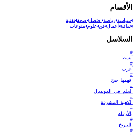
الأقسام
سياسة
رياضة
اقتصاد
صحة
تقنية
ثقافة
أعمال
فن
علوم
منوعات
السلاسل
#
أبسط
#
أغرب
#
افهمها_صح
#
العلم_في_المونديال
#
الكعبة_المشرفة
#
بالأرقام
#
بالتاريخ
#