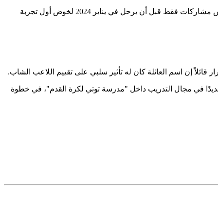
وفي محاولة للابتعاد عن ضغوط العاصمة، انتقل في أغسطس 2023 إلى نادي فروزينوني للشباب، لكنه لم يجد ضالته هناك، حيث اكتفى بخمس مشاركات فقط قبل أن يرحل في يناير 2024 لخوض أول تجربة
جديدًا في مجال التدريب داخل "مدرسة توتي لكرة القدم"، في خطوة