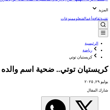
المزيد
تقنية
ثقافة
أعمال
فن
علوم
منوعات
الرئيسية
رياضة
كريستيان توتي
كريستيان توتي.. ضحية اسم والده
يوليو ٢٩, ٢٠٢٥
شارك المقال