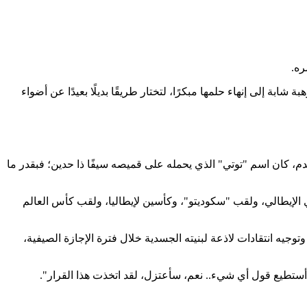
ره.
ة إلى إنهاء حلمها مبكرًا، لتختار طريقًا بديلًا بعيدًا عن أضواء
م، كان اسم "توتي" الذي يحمله على قميصه سيفًا ذا حدين؛ فبقدر ما
 فمسيرة الأب، الحافلة بـ 250 هدفًا في 619 مباراة بالدوري الإيطالي، ولقب "سكوديتو"، وكأسين لإيطاليا، ولقب كأس العالم
جيه انتقادات لاذعة لبنيته الجسدية خلال فترة الإجازة الصيفية،
أستطيع قول أي شيء.. نعم، سأعتزل، لقد اتخذت هذا القرار".