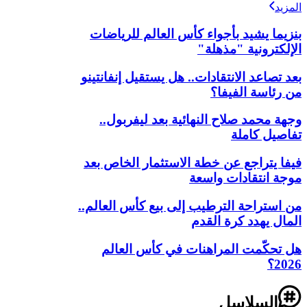
المزيد
بنزيما يشيد بأجواء كأس العالم للرياضات
الإلكترونية "مذهلة"
بعد تصاعد الانتقادات.. هل يستقيل إنفانتينو
من رئاسة الفيفا؟
وجهة محمد صلاح النهائية بعد ليفربول..
تفاصيل كاملة
فيفا يتراجع عن خطة الاستثمار الخاص بعد
موجة انتقادات واسعة
من استراحة الترطيب إلى بيع كأس العالم..
المال يهدد كرة القدم
هل تحكّمت المراهنات في كأس العالم
2026؟
السلاسل