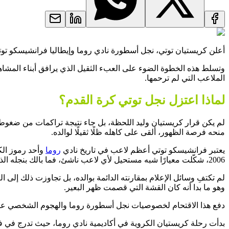
أعلن كريستيان توتي، نجل أسطورة نادي روما وإيطاليا فرانشيسكو تو
وتسلط هذه الخطوة الضوء على العبء الثقيل الذي يرافق أبناء المشاهير،
الملاعب التي لم ترحمها.
لماذا اعتزل نجل توتي كرة القدم؟
لم يكن قرار كريستيان وليد اللحظة، بل جاء نتيجة تراكمات من ضغوط 
منحه فرصة الظهور، ألقى على كاهله ظلًا ثقيلًا لوالده.
يعتبر فرانشيسكو توتي أعظم لاعب في تاريخ نادي
روما
2006، شكّلت معيارًا شبه مستحيل لأي لاعب ناشئ، فما بالك بنجله الذي تلاحقه الكاميرات في كل خطوة.
لم تكتفِ وسائل الإعلام بمقارنته الدائمة بوالده، بل تجاوزت ذلك إلى
وهو ما بدا أنه كان القشة التي قصمت ظهر البعير.
دفع هذا الاقتحام لخصوصيات نجل أسطورة روما والهجوم الشخصي عليها 
بدأت رحلة كريستيان الكروية في أكاديمية نادي روما، حيث تدرج في فرق الشباب تحت 17 و18 عامًا،