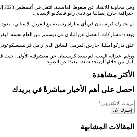
احترافية خارج إيطاليا مع نادي رايو فاييكانو الإسباني.
لم يشارك كريستيان في أي مباراة رسمية مع الفريق الإسباني، ليعود إلى إيطاليا بعد 6 أشهر فقط من بوابة نادي
وبعد 6 مشاركات، انفصل عن النادي في ديسمبر من العام نفسه، ليقرر بعد أشهر قليلة من دون نادٍ طي صفحته كلاعب كرة قدم.
علق ماركو أميليا، حارس المرمى السابق الذي زامل فرانشيسكو توت
ورغم اعتزاله اللعب، لم يبتعد كريستيان عن معشوقته الأولى، حيث قر
يأمل من خلالها أن يجد شغفه بعيدًا عن الضوء.
الأكثر مشاهدة
احصل على أهم الأخبار مباشرةً في بريدك
إشترك الآن
المقالات المشابهة